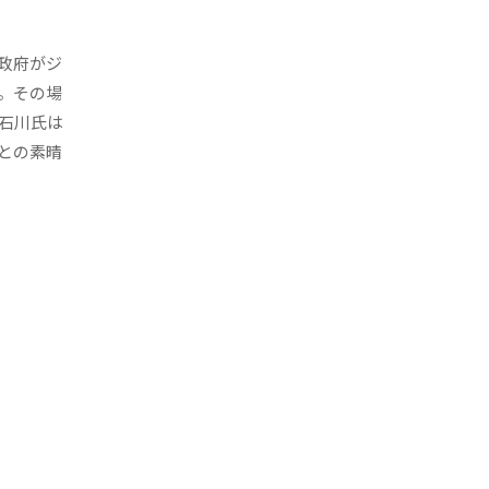
政府がジ
。その場
の石川氏は
との素晴