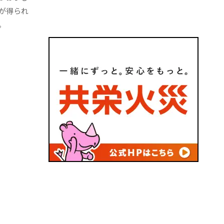
が得られ
。