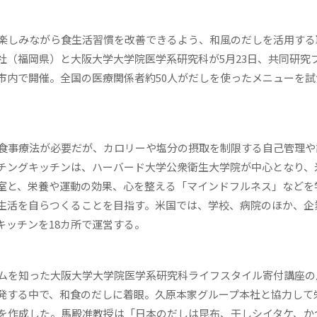
楽しみながら食生活習慣を改善できるよう、和風のだしを活用する
社（福岡県）と大阪大学大学院医学系研究科が5月23日、共同研究
市内で開催。全国の医療関係者約50人がだしを使ったメニューを試
食事療法が必要だが、カロリーや塩分の摂取を制限する自己管理や
チングキッチンは、ハーバード大学公衆衛生大学院が中心となり、
室と、栄養や運動の効果、心を整える「マインドフルネス」などを
生活を自らつくることを目指す。米国では、学校、病院のほか、企
キッチンを18カ所で運営する。
ムを知った大阪大学大学院医学系研究科ライフスタイル寄付講座の
発する中で、和食のだしに着眼。久原本家グループ本社と協力して
を作成した。馬殿准教授は「日本のだしは昆布、干しシイタケ、か