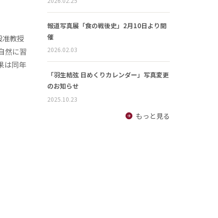
2026.02.25
報道写真展「食の戦後史」2月10日より開
催
殿准教授
2026.02.03
自然に習
果は同年
「羽生結弦 日めくりカレンダー」写真変更
のお知らせ
2025.10.23
もっと見る