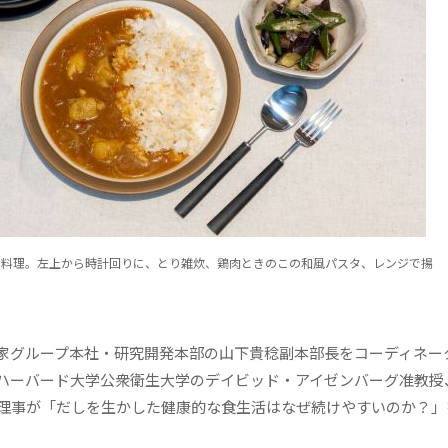
の料理。左上から時計回りに、とり雑炊、鶏肉ときのこの和風パスタ、レンジで揚
家グループ本社・研究開発本部の山下貴稔副本部長をコーディネー
ハーバード大学公衆衛生大学のデイビッド・アイゼンバーグ准教授
thの石川善樹代表理事が「だしを生かした健康的な食生活はなぜ続けやすいのか？