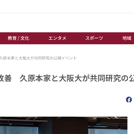
教育 / 文化
エンタメ
スポーツ
地域
久原本家と大阪大が共同研究の公開イベント
経済 / ビジネス
誰もが輝いて働く社会へ
くらし
天皇杯サッカー
改善 久原本家と大阪大が共同研究の
教育 / 文化
オートレース
エンタメ
競輪
スポーツ
ボートレース
地域
棋王戦
キーパーソン
女流本因坊戦