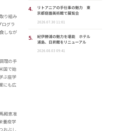
4.
リトアニアの手仕事の魅力 東
京都庭園美術館で展覧会
取り組み
2026.07.30 11:01
プログラ
食しなが
5.
紀伊勝浦の魅力を堪能 ホテル
浦島、日昇館をリニューアル
2026.08.03 09:41
調理の手
米国で始
学ぶ座学
業にも広
馬殿恵准
栄養疫学
つおぶし