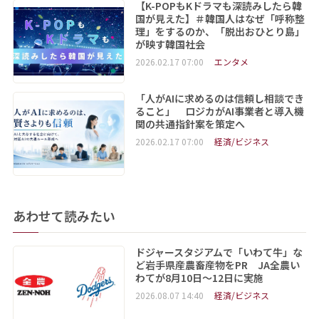
【K-POPもKドラマも深読みしたら韓
国が見えた】＃韓国人はなぜ「呼称整
理」をするのか、「脱出おひとり島」
が映す韓国社会
2026.02.17 07:00
エンタメ
「人がAIに求めるのは信頼し相談でき
ること」 ロジカがAI事業者と導入機
関の共通指針案を策定へ
2026.02.17 07:00
経済/ビジネス
あわせて読みたい
ドジャースタジアムで「いわて牛」な
ど岩手県産農畜産物をPR JA全農い
わてが8月10日～12日に実施
2026.08.07 14:40
経済/ビジネス