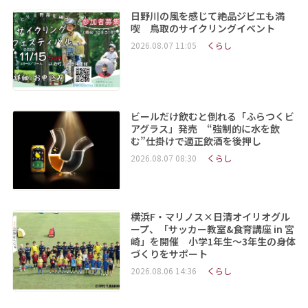
日野川の風を感じて絶品ジビエも満
喫 鳥取のサイクリングイベント
2026.08.07 11:05
くらし
ビールだけ飲むと倒れる「ふらつくビ
アグラス」発売 “強制的に水を飲
む”仕掛けで適正飲酒を後押し
2026.08.07 08:30
くらし
横浜F・マリノス×日清オイリオグル
ープ、「サッカー教室&食育講座 in 宮
崎」を開催 小学1年生～3年生の身体
づくりをサポート
2026.08.06 14:36
くらし