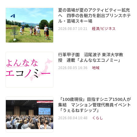
夏の苗場が夏のアクティビティー拡充
へ 四季の各魅力を創出プリンスホテ
ル・苗場スキー場
2026.08.07 10:21
経済/ビジネス
行革甲子園 沼尾波子 東洋大学教
授 連載「よんななエコノミー」
2026.08.05 16:36
地域
「100歳現役」目指すシニア1500人が
集結 マンション管理代務員イベント
「うぇるねすシップ」
2026.08.04 10:48
くらし