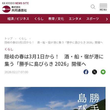
KK KYODO
KK KYODO
NEWS SITE
NEWS SITE
MENU
›
経済 / ビジネス
くらし
教育 / 文化
エンタメ
スポーツ
地
トップページ
お知らせ
トップ
›
くらし
›
隠岐の春は3月1日から！ 酒・船・宿が港に集う「勝手に島びらき 2026」開催へ
ニュース
くらし
隠岐の春は3月1日から！ 酒・船・宿が港に
おすすめコンテンツ
集う「勝手に島びらき 2026」開催へ
出版物
2026.02.17 07:00
会社概要