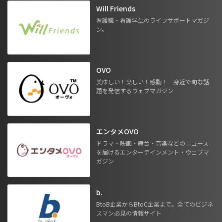
Will Friends
看護職・看護学生のライフサポートマガジ
ン。
OVO
美味しい！楽しい！感動！ 身近で旬な話
題を発信するウェブマガジン
エンタメOVO
ドラマ・映画・舞台・音楽などのニュース
を届けるエンターテインメント・ウェブマ
ガジン
b.
BtoB企業からBtoC企業まで。全てのビジネ
スマン必見の情報サイト