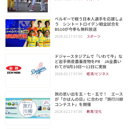
ベルギーで戦う日本人選手を応援しよ
う シント＝トロイデン戦全試合を
BS10が今季も無料放送
2026.02.17 07:00
スポーツ
ドジャースタジアムで「いわて牛」な
ど岩手県産農畜産物をPR JA全農い
わてが8月10日～12日に実施
2026.02.17 07:00
経済/ビジネス
旅の思い出を五・七・五で！ エース
が「かばんの日」に合わせ「旅行川柳
コンテスト」を開催
2026.02.17 07:00
教育/文化