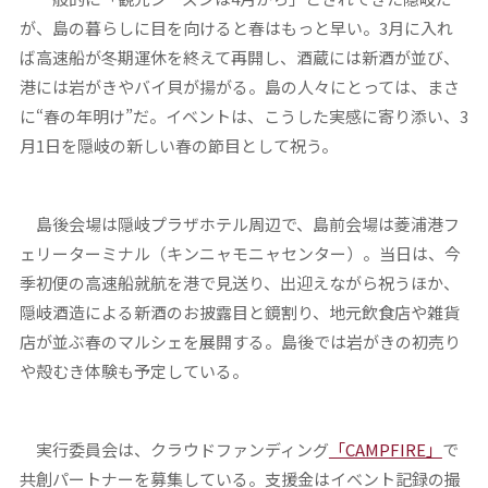
が、島の暮らしに目を向けると春はもっと早い。3月に入れ
ば高速船が冬期運休を終えて再開し、酒蔵には新酒が並び、
港には岩がきやバイ貝が揚がる。島の人々にとっては、まさ
に“春の年明け”だ。イベントは、こうした実感に寄り添い、3
月1日を隠岐の新しい春の節目として祝う。
島後会場は隠岐プラザホテル周辺で、島前会場は菱浦港フ
ェリーターミナル（キンニャモニャセンター）。当日は、今
季初便の高速船就航を港で見送り、出迎えながら祝うほか、
隠岐酒造による新酒のお披露目と鏡割り、地元飲食店や雑貨
店が並ぶ春のマルシェを展開する。島後では岩がきの初売り
や殻むき体験も予定している。
実行委員会は、クラウドファンディング
「CAMPFIRE」
で
共創パートナーを募集している。支援金はイベント記録の撮