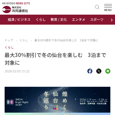
KK KYODO
KK KYODO
NEWS SITE
NEWS SITE
MENU
›
経済 / ビジネス
くらし
教育 / 文化
エンタメ
スポーツ
地
トップページ
お知らせ
トップ
›
くらし
›
最大30％割引で冬の仙台を楽しむ 3泊まで対象に
ニュース
くらし
最大30％割引で冬の仙台を楽しむ 3泊まで
おすすめコンテンツ
対象に
2026.02.03 15:22
出版物
会社概要