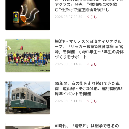
アグラス」発売 “強制的に水を飲
む”仕掛けで適正飲酒を後押し
2026.08.07 08:30
くらし
横浜F・マリノス×日清オイリオグル
ープ、「サッカー教室&食育講座 in 宮
崎」を開催 小学1年生～3年生の身体
づくりをサポート
2026.08.06 14:36
くらし
55年間、京の街を走り続けてきた車
両 嵐山線・モボ301形、運行開始55
周年イベントを開催
2026.08.06 11:30
くらし
AI時代、「暗黙知」は継承できるの