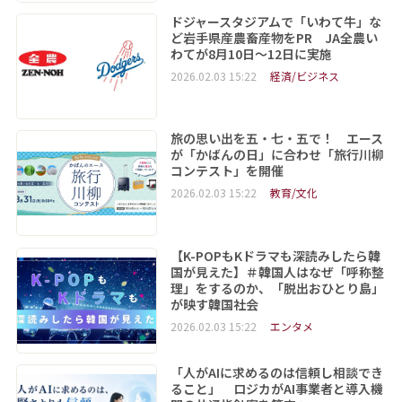
ドジャースタジアムで「いわて牛」な
ど岩手県産農畜産物をPR JA全農い
わてが8月10日～12日に実施
2026.02.03 15:22
経済/ビジネス
旅の思い出を五・七・五で！ エース
が「かばんの日」に合わせ「旅行川柳
コンテスト」を開催
2026.02.03 15:22
教育/文化
【K-POPもKドラマも深読みしたら韓
国が見えた】＃韓国人はなぜ「呼称整
理」をするのか、「脱出おひとり島」
が映す韓国社会
2026.02.03 15:22
エンタメ
「人がAIに求めるのは信頼し相談でき
ること」 ロジカがAI事業者と導入機