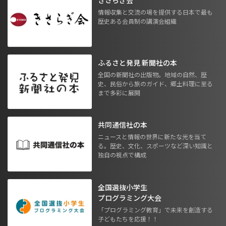
情報収集と交流の場を提供する日本で最も
歴史ある会員制の講演会組織
ふるさと発見 新聞社の本
全国の新聞社の出版物。地域の自然、歴
史、民俗から旅のガイド、郷土料理に至る
まで多彩に展開
共同通信社の本
ニュースと情報の世界に新たな光を当て
る。歴史、文化、スポーツなど深い知識と
独自の視点で構成
全国選抜小学生
プログラミング大会
「プログラミング教育」で未来を創造する
子どもたちを応援！！