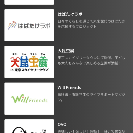
はばたけラボ
日々のくらしを通じて未来世代のはばたき
を応援するプロジェクト
大昆虫展
東京スカイツリータウンにて開催。子ども
も大人もみんなで楽しめる企画が満載！
Will Friends
看護職・看護学生のライフサポートマガジ
ン。
OVO
美味しい！楽しい！感動！ 身近で旬な話