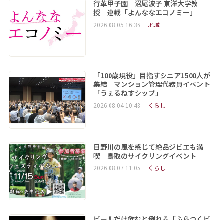
行革甲子園 沼尾波子 東洋大学教
授 連載「よんななエコノミー」
2026.08.05 16:36
地域
「100歳現役」目指すシニア1500人が
集結 マンション管理代務員イベント
「うぇるねすシップ」
2026.08.04 10:48
くらし
日野川の風を感じて絶品ジビエも満
喫 鳥取のサイクリングイベント
2026.08.07 11:05
くらし
ビールだけ飲むと倒れる「ふらつくビ