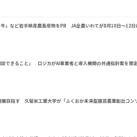
牛」など岩手県産農畜産物をPR JA全農いわてが8月10日～12日
相談できること」 ロジカがAI事業者と導入機関の共通指針案を策
発展目指す 久留米工業大学が「ふくおか未来型園芸農業創出コン