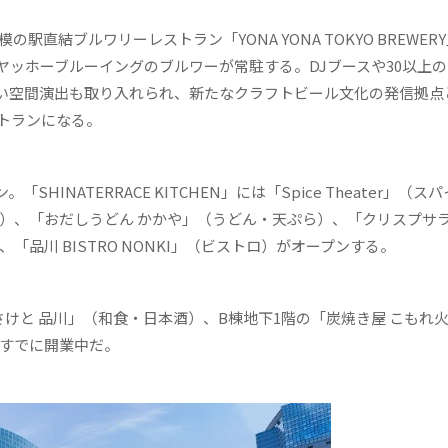
直結ブルワリーレストラン「YONA YONA TOKYO BREWER
ッホーブルーイングのブルワーが常駐する。DJブースや30以上
い空間演出も取り入れられ、新たなクラフトビール文化の発信拠点
トランになる。
NATERRACE KITCHEN」には「Spice Theater」（ス
子）、「おだしうどん かかや」（うどん・天ぷら）、「クリスプサ
品川 BISTRO NONKI」（ビストロ）がオープンする。
和 おさけと 品川」（和食・日本酒）、B棟地下1階の「炭焼き屋 こもれ
はすでに開業中だ。