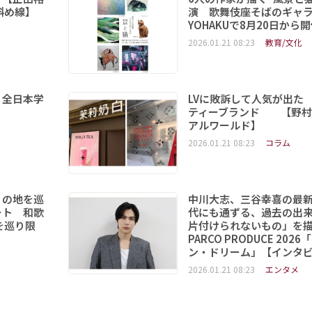
斜め線】
演 歌舞伎座そばのギャ
YOHAKUで8月20日から
2026.01.21 08:23
教育/文化
 全日本学
LVに敗訴して人気が出た
ティーブランド 【野村
アルワールド】
2026.01.21 08:23
コラム
りの地を巡
中川大志、三谷幸喜の最
ート 和歌
代にも通ずる、過去の出
を巡り限
片付けられないもの」を
PARCO PRODUCE 202
ン・ドリーム」【インタ
2026.01.21 08:23
エンタメ