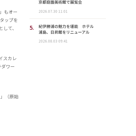
京都庭園美術館で展覧会
2026.07.30 11:01
Y」もオー
のタップを
5.
紀伊勝浦の魅力を堪能 ホテル
として、
浦島、日昇館をリニューアル
2026.08.03 09:41
パイスカレ
ラダワー
火」（原始