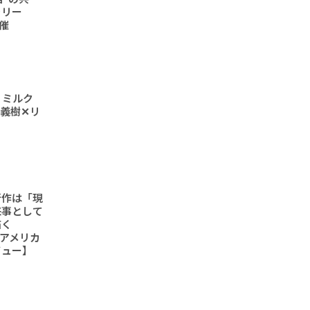
ラリー
開催
 ミルク
義樹✕リ
新作は「現
来事として
描く
6「アメリカ
ビュー】