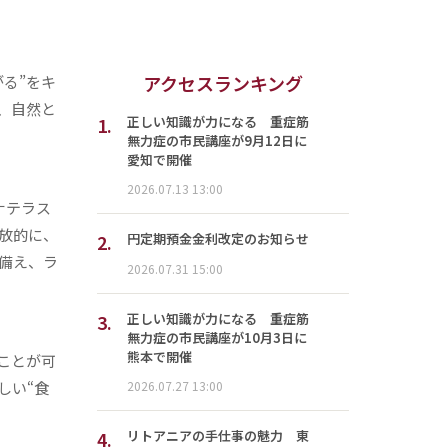
アクセスランキング
る”をキ
、自然と
1.
正しい知識が力になる 重症筋
無力症の市民講座が9月12日に
愛知で開催
2026.07.13 13:00
シナテラス
放的に、
2.
円定期預金金利改定のお知らせ
備え、ラ
2026.07.31 15:00
3.
正しい知識が力になる 重症筋
無力症の市民講座が10月3日に
熊本で開催
ことが可
しい“食
2026.07.27 13:00
4.
リトアニアの手仕事の魅力 東