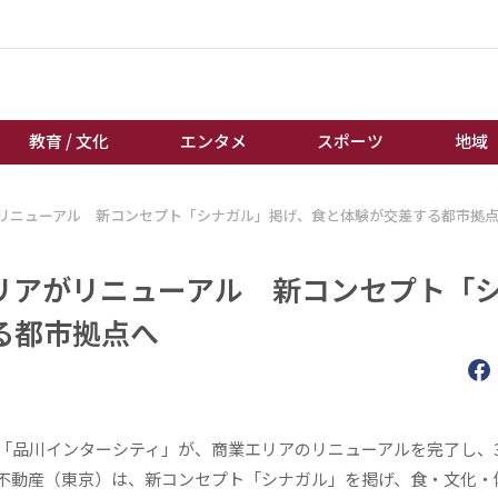
教育 / 文化
エンタメ
スポーツ
地域
リニューアル 新コンセプト「シナガル」掲げ、食と体験が交差する都市拠
経済 / ビジネス
誰もが輝いて働く社会へ
くらし
天皇杯サッカー
リアがリニューアル 新コンセプト「
教育 / 文化
オートレース
る都市拠点へ
エンタメ
競輪
スポーツ
ボートレース
地域
棋王戦
キーパーソン
女流本因坊戦
品川インターシティ」が、商業エリアのリニューアルを完了し、3
不動産（東京）は、新コンセプト「シナガル」を掲げ、食・文化・