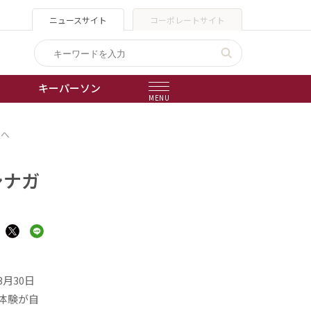
ニュースサイト
コーポレートサイト
キーパーソン
MENU
点へ
出版物
会社概要
シナガ
月30日
体験が自