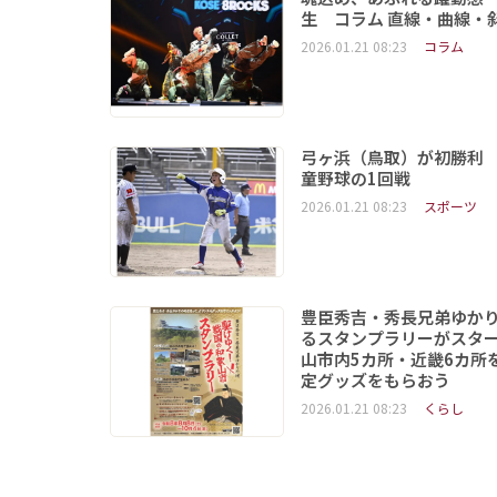
生 コラム 直線・曲線・
2026.01.21 08:23
コラム
弓ヶ浜（鳥取）が初勝利
童野球の1回戦
2026.01.21 08:23
スポーツ
豊臣秀吉・秀長兄弟ゆか
るスタンプラリーがスタ
山市内5カ所・近畿6カ所
定グッズをもらおう
2026.01.21 08:23
くらし