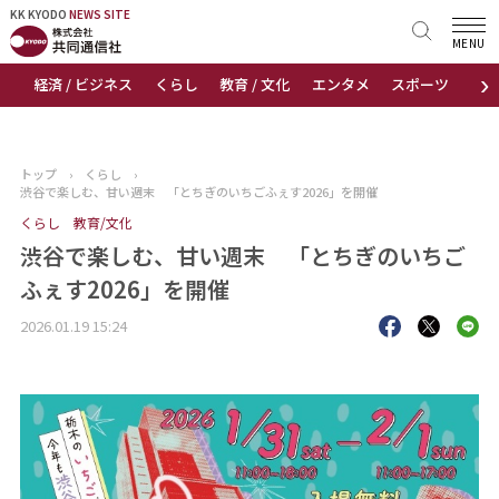
KK KYODO
KK KYODO
NEWS SITE
NEWS SITE
MENU
›
経済 / ビジネス
くらし
教育 / 文化
エンタメ
スポーツ
地
トップページ
お知らせ
トップ
›
くらし
›
渋谷で楽しむ、甘い週末 「とちぎのいちごふぇす2026」を開催
ニュース
くらし
教育/文化
渋谷で楽しむ、甘い週末 「とちぎのいちご
おすすめコンテンツ
ふぇす2026」を開催
出版物
2026.01.19 15:24
会社概要