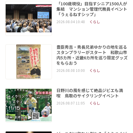
「100歳現役」目指すシニア1500人が
集結 マンション管理代務員イベント
「うぇるねすシップ」
2026.08.04 10:48
くらし
豊臣秀吉・秀長兄弟ゆかりの地を巡る
スタンプラリーがスタート 和歌山市
内5カ所・近畿6カ所を巡り限定グッズ
をもらおう
2026.08.08 10:00
くらし
日野川の風を感じて絶品ジビエも満
喫 鳥取のサイクリングイベント
2026.08.07 11:05
くらし