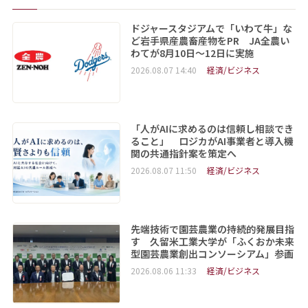
ドジャースタジアムで「いわて牛」な
ど岩手県産農畜産物をPR JA全農い
わてが8月10日～12日に実施
2026.08.07 14:40
経済/ビジネス
「人がAIに求めるのは信頼し相談でき
ること」 ロジカがAI事業者と導入機
関の共通指針案を策定へ
2026.08.07 11:50
経済/ビジネス
先端技術で園芸農業の持続的発展目指
す 久留米工業大学が「ふくおか未来
型園芸農業創出コンソーシアム」参画
2026.08.06 11:33
経済/ビジネス