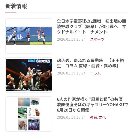
新着情報
全日本学童野球の2回戦 初出場の西
陵野球クラブ（岐阜）が3回戦へ マ
クドナルド・トーナメント
2026.01.19 15:24
スポーツ
魂込め、あふれる躍動感 【正田裕
生 コラム 直線・曲線・斜め線】
2026.01.19 15:24
コラム
6人の作家が描く“風景と猫”の共演
歌舞伎座そばのギャラリーYOHAKUで
8月20日から開催
2026.01.19 15:24
教育/文化