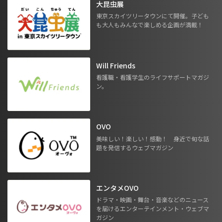
大昆虫展
東京スカイツリータウンにて開催。子ども
も大人もみんなで楽しめる企画が満載！
Will Friends
看護職・看護学生のライフサポートマガジ
ン。
OVO
美味しい！楽しい！感動！ 身近で旬な話
題を発信するウェブマガジン
エンタメOVO
ドラマ・映画・舞台・音楽などのニュース
を届けるエンターテインメント・ウェブマ
ガジン