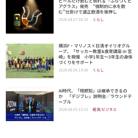
ビールだけ飲むと倒れる「ふらつくビ
アグラス」発売 “強制的に水を飲
む”仕掛けで適正飲酒を後押し
2026.08.07 08:30
くらし
横浜F・マリノス×日清オイリオグル
ープ、「サッカー教室&食育講座 in 宮
崎」を開催 小学1年生～3年生の身体
づくりをサポート
2026.08.06 14:36
くらし
AI時代、「暗黙知」は継承できるの
か 「デジブレ」説明会／ラウンドテ
ーブル
2026.08.03 15:15
経済/ビジネス