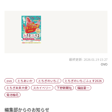
最終更新: 2026.01.19 15:27
OVO
ovo
とちあいか
とちぎのいちご
とちぎのいちごふぇす2026
とちぎ未来大使
スカイベリー
下野新聞社
福田富一
菊池柚花
編集部からのお知らせ