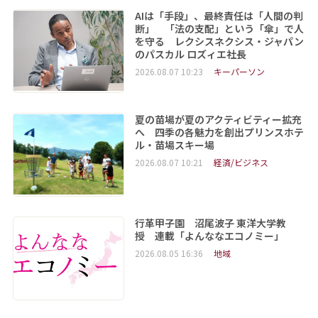
AIは「手段」、最終責任は「人間の判
断」 「法の支配」という「傘」で人
を守る レクシスネクシス・ジャパン
のパスカル ロズィエ社長
2026.08.07 10:23
キーパーソン
夏の苗場が夏のアクティビティー拡充
へ 四季の各魅力を創出プリンスホテ
ル・苗場スキー場
2026.08.07 10:21
経済/ビジネス
行革甲子園 沼尾波子 東洋大学教
授 連載「よんななエコノミー」
2026.08.05 16:36
地域