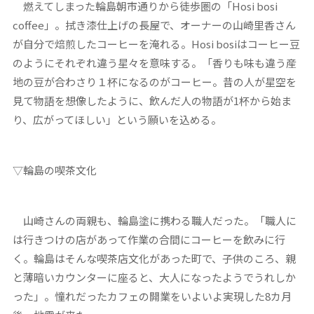
燃えてしまった輪島朝市通りから徒歩圏の「Hosi bosi
coffee」。拭き漆仕上げの長屋で、オーナーの山崎里香さん
が自分で焙煎したコーヒーを淹れる。Hosi bosiはコーヒー豆
のようにそれぞれ違う星々を意味する。「香りも味も違う産
地の豆が合わさり１杯になるのがコーヒー。昔の人が星空を
見て物語を想像したように、飲んだ人の物語が1杯から始ま
り、広がってほしい」という願いを込める。
▽輪島の喫茶文化
山崎さんの両親も、輪島塗に携わる職人だった。「職人に
は行きつけの店があって作業の合間にコーヒーを飲みに行
く。輪島はそんな喫茶店文化があった町で、子供のころ、親
と薄暗いカウンターに座ると、大人になったようでうれしか
った」。憧れだったカフェの開業をいよいよ実現した8カ月