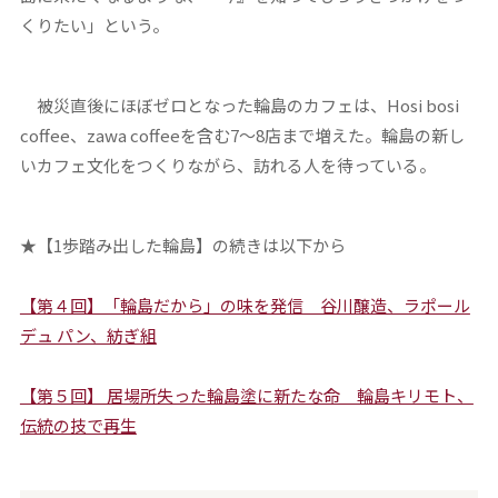
くりたい」という。
被災直後にほぼゼロとなった輪島のカフェは、Hosi bosi
coffee、zawa coffeeを含む7～8店まで増えた。輪島の新し
いカフェ文化をつくりながら、訪れる人を待っている。
★【1歩踏み出した輪島】の続きは以下から
【第４回】「輪島だから」の味を発信 谷川醸造、ラポール
デュ パン、紡ぎ組
【第５回】 居場所失った輪島塗に新たな命 輪島キリモト、
伝統の技で再生