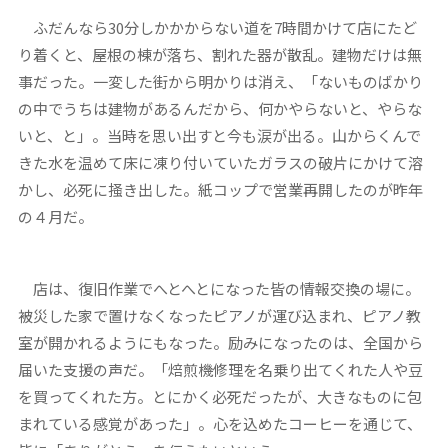
ふだんなら30分しかかからない道を7時間かけて店にたど
り着くと、屋根の棟が落ち、割れた器が散乱。建物だけは無
事だった。一変した街から明かりは消え、「ないものばかり
の中でうちは建物があるんだから、何かやらないと、やらな
いと、と」。当時を思い出すと今も涙が出る。山からくんで
きた水を温めて床に凍り付いていたガラスの破片にかけて溶
かし、必死に掻き出した。紙コップで営業再開したのが昨年
の４月だ。
店は、復旧作業でへとへとになった皆の情報交換の場に。
被災した家で置けなくなったピアノが運び込まれ、ピアノ教
室が開かれるようにもなった。励みになったのは、全国から
届いた支援の声だ。「焙煎機修理を名乗り出てくれた人や豆
を買ってくれた方。とにかく必死だったが、大きなものに包
まれている感覚があった」。心を込めたコーヒーを通じて、