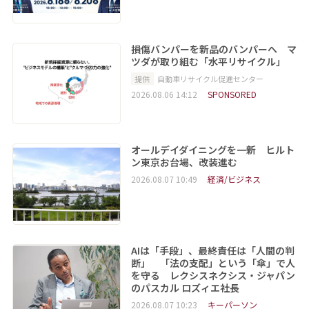
損傷バンパーを新品のバンパーへ マ
ツダが取り組む「水平リサイクル」
提供
自動車リサイクル促進センター
2026.08.06 14:12
SPONSORED
オールデイダイニングを一新 ヒルト
ン東京お台場、改装進む
2026.08.07 10:49
経済/ビジネス
AIは「手段」、最終責任は「人間の判
断」 「法の支配」という「傘」で人
を守る レクシスネクシス・ジャパン
のパスカル ロズィエ社長
2026.08.07 10:23
キーパーソン