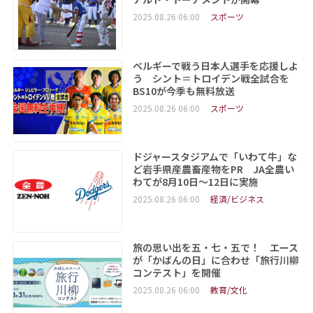
2025.08.26 06:00
スポーツ
ベルギーで戦う日本人選手を応援しよ
う シント＝トロイデン戦全試合を
BS10が今季も無料放送
2025.08.26 06:00
スポーツ
ドジャースタジアムで「いわて牛」な
ど岩手県産農畜産物をPR JA全農い
わてが8月10日～12日に実施
2025.08.26 06:00
経済/ビジネス
旅の思い出を五・七・五で！ エース
が「かばんの日」に合わせ「旅行川柳
コンテスト」を開催
2025.08.26 06:00
教育/文化