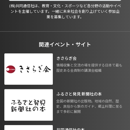
(株)共同通信社は、教育・文化・スポーツなど各分野の活動やイベ
ントを主催しています。一緒に未来社会を創り上げていく参加企
業を募集しています。
関連イベント・サイト
きさらぎ会
情報収集と交流の場を提供する日本で最も
歴史ある会員制の講演会組織
ふるさと発見 新聞社の本
全国の新聞社の出版物。地域の自然、歴
史、民俗から旅のガイド、郷土料理に至る
まで多彩に展開
共同通信社の本