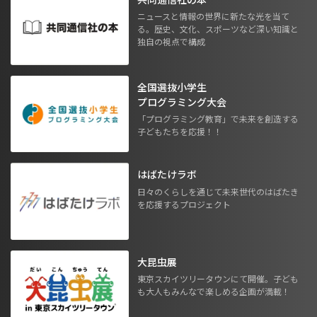
ニュースと情報の世界に新たな光を当て
る。歴史、文化、スポーツなど深い知識と
独自の視点で構成
全国選抜小学生
プログラミング大会
「プログラミング教育」で未来を創造する
子どもたちを応援！！
はばたけラボ
日々のくらしを通じて未来世代のはばたき
を応援するプロジェクト
大昆虫展
東京スカイツリータウンにて開催。子ども
も大人もみんなで楽しめる企画が満載！