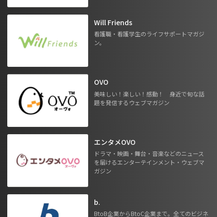
Will Friends
看護職・看護学生のライフサポートマガジ
ン。
OVO
美味しい！楽しい！感動！ 身近で旬な話
題を発信するウェブマガジン
エンタメOVO
ドラマ・映画・舞台・音楽などのニュース
を届けるエンターテインメント・ウェブマ
ガジン
b.
BtoB企業からBtoC企業まで。全てのビジネ