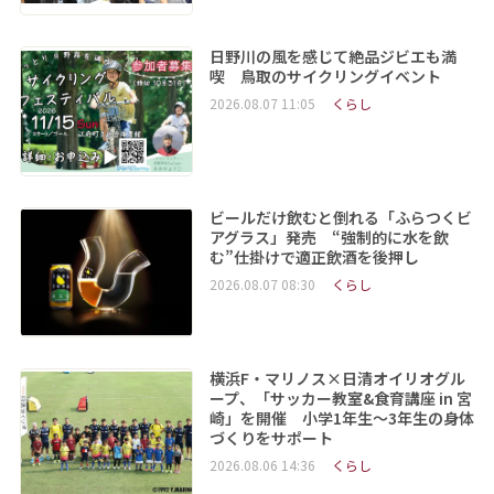
日野川の風を感じて絶品ジビエも満
喫 鳥取のサイクリングイベント
2026.08.07 11:05
くらし
ビールだけ飲むと倒れる「ふらつくビ
アグラス」発売 “強制的に水を飲
む”仕掛けで適正飲酒を後押し
2026.08.07 08:30
くらし
横浜F・マリノス×日清オイリオグル
ープ、「サッカー教室&食育講座 in 宮
崎」を開催 小学1年生～3年生の身体
づくりをサポート
2026.08.06 14:36
くらし