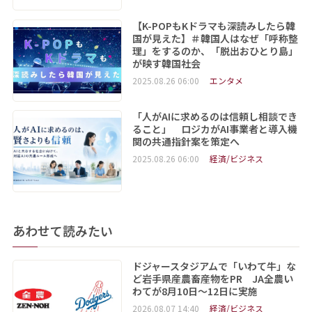
【K-POPもKドラマも深読みしたら韓
国が見えた】＃韓国人はなぜ「呼称整
理」をするのか、「脱出おひとり島」
が映す韓国社会
2025.08.26 06:00
エンタメ
「人がAIに求めるのは信頼し相談でき
ること」 ロジカがAI事業者と導入機
関の共通指針案を策定へ
2025.08.26 06:00
経済/ビジネス
あわせて読みたい
ドジャースタジアムで「いわて牛」な
ど岩手県産農畜産物をPR JA全農い
わてが8月10日～12日に実施
2026.08.07 14:40
経済/ビジネス