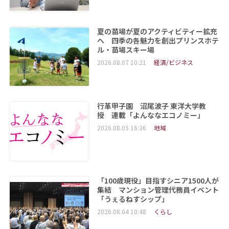
夏の苗場が夏のアクティビティー拡充
へ 四季の各魅力を創出プリンスホテ
ル・苗場スキー場
2026.08.07 10:21
経済/ビジネス
行革甲子園 沼尾波子 東洋大学教
授 連載「よんななエコノミー」
2026.08.05 16:36
地域
「100歳現役」目指すシニア1500人が
集結 マンション管理代務員イベント
「うぇるねすシップ」
2026.08.04 10:48
くらし