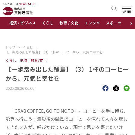
KK KYODO
KK KYODO
NEWS SITE
NEWS SITE
MENU
›
経済 / ビジネス
くらし
教育 / 文化
エンタメ
スポーツ
地
トップページ
お知らせ
トップ
›
くらし
›
【一歩踏み出した輪島】（3） 1杯のコーヒーから、元気と幸せを
ニュース
くらし
地域
教育/文化
【一歩踏み出した輪島】（3） 1杯のコーヒー
おすすめコンテンツ
から、元気と幸せを
出版物
2025.08.26 06:00
会社概要
「GRAB COFFEE, GO TO NOTO」。コーヒーを手に持ち、
能登へ行こう――。震災後の輪島でコーヒーを淹れて人々を癒し
てきた２人が、呼びかけている。現地で思いを寄せたいけ