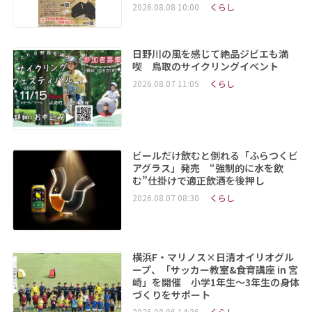
2026.08.08 10:00
くらし
日野川の風を感じて絶品ジビエも満
喫 鳥取のサイクリングイベント
2026.08.07 11:05
くらし
ビールだけ飲むと倒れる「ふらつくビ
アグラス」発売 “強制的に水を飲
む”仕掛けで適正飲酒を後押し
2026.08.07 08:30
くらし
横浜F・マリノス×日清オイリオグル
ープ、「サッカー教室&食育講座 in 宮
崎」を開催 小学1年生～3年生の身体
づくりをサポート
2026.08.06 14:36
くらし