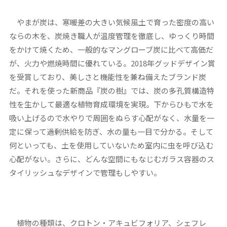
やまが炭は、寒暖差の大きい気候風土で育った密度の高い
ならの木を、炭焼き職人が温度管理を徹底し、ゆっくり時間
をかけて焼くため、一般的なマングローブ炭に比べて高価だ
が、火力や燃焼時間に優れている。2018年グッドデザイン賞
を受賞しており、美しさと機能性を兼ね備えたブランド炭
だ。それを使った新商品『炭の樹』では、炭の多孔質構造特
性を生かして最適な植物育成環境を実現。下からひもで水を
吸い上げるので水やりで周囲をぬらす心配がなく、水量を一
定に保って過剰供給を防ぎ、水の量も一目で分かる。そして
何といっても、土を使用していないため室内に虫を呼び込む
心配がない。さらに、どんな空間にもなじむガラス容器のス
タイリッシュなデザインで管理もしやすい。
植物の種類は、クロトン・アキュビフォリア、シェフレ