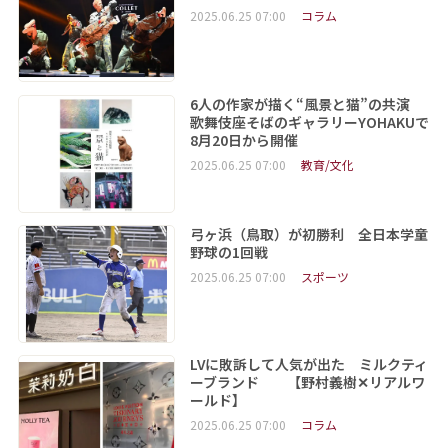
2025.06.25 07:00
コラム
6人の作家が描く“風景と猫”の共演
歌舞伎座そばのギャラリーYOHAKUで
8月20日から開催
2025.06.25 07:00
教育/文化
弓ヶ浜（鳥取）が初勝利 全日本学童
野球の1回戦
2025.06.25 07:00
スポーツ
LVに敗訴して人気が出た ミルクティ
ーブランド 【野村義樹✕リアルワ
ールド】
2025.06.25 07:00
コラム