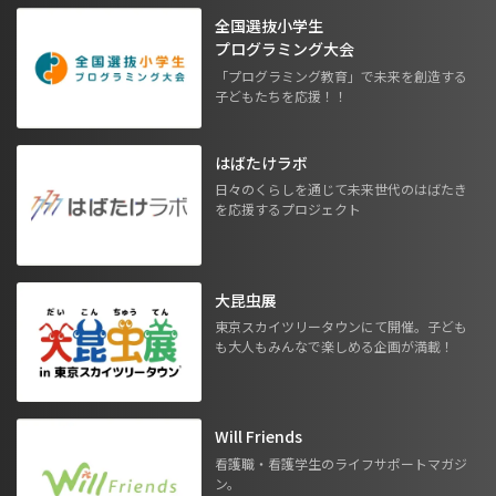
全国選抜小学生
プログラミング大会
「プログラミング教育」で未来を創造する
子どもたちを応援！！
はばたけラボ
日々のくらしを通じて未来世代のはばたき
を応援するプロジェクト
大昆虫展
東京スカイツリータウンにて開催。子ども
も大人もみんなで楽しめる企画が満載！
Will Friends
看護職・看護学生のライフサポートマガジ
ン。