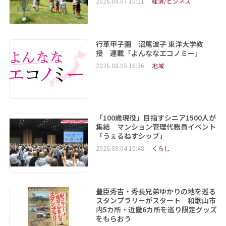
2026.08.07 10:21
経済/ビジネス
行革甲子園 沼尾波子 東洋大学教
授 連載「よんななエコノミー」
2026.08.05 16:36
地域
「100歳現役」目指すシニア1500人が
集結 マンション管理代務員イベント
「うぇるねすシップ」
2026.08.04 10:48
くらし
豊臣秀吉・秀長兄弟ゆかりの地を巡る
スタンプラリーがスタート 和歌山市
内5カ所・近畿6カ所を巡り限定グッズ
をもらおう