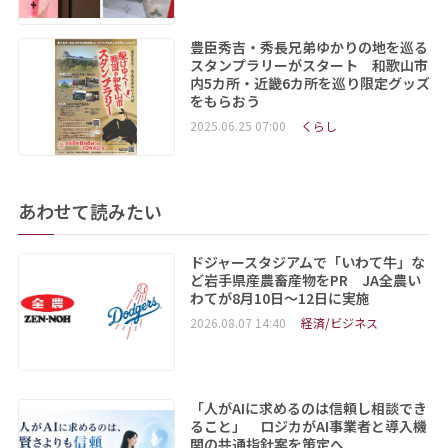
豊臣秀吉・秀長兄弟ゆかりの地を巡る
スタンプラリーがスタート 和歌山市
内5カ所・近畿6カ所を巡り限定グッズ
をもらおう
2025.06.25 07:00
くらし
あわせて読みたい
ドジャースタジアムで「いわて牛」な
ど岩手県産農畜産物をPR JA全農い
わてが8月10日～12日に実施
2026.08.07 14:40
経済/ビジネス
「人がAIに求めるのは信頼し相談でき
ること」 ロジカがAI事業者と導入機
関の共通指針案を策定へ