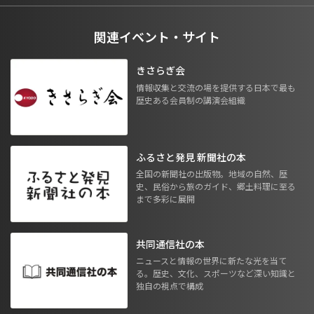
関連イベント・サイト
きさらぎ会
情報収集と交流の場を提供する日本で最も
歴史ある会員制の講演会組織
ふるさと発見 新聞社の本
全国の新聞社の出版物。地域の自然、歴
史、民俗から旅のガイド、郷土料理に至る
まで多彩に展開
共同通信社の本
ニュースと情報の世界に新たな光を当て
る。歴史、文化、スポーツなど深い知識と
独自の視点で構成