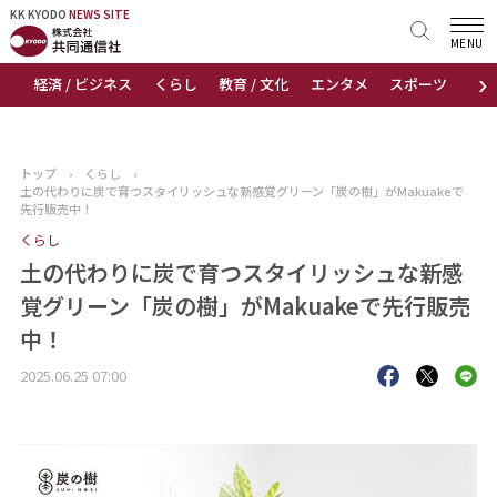
KK KYODO
KK KYODO
NEWS SITE
NEWS SITE
MENU
›
経済 / ビジネス
くらし
教育 / 文化
エンタメ
スポーツ
地
トップページ
お知らせ
トップ
›
くらし
›
土の代わりに炭で育つスタイリッシュな新感覚グリーン「炭の樹」がMakuakeで
ニュース
先行販売中！
くらし
おすすめコンテンツ
土の代わりに炭で育つスタイリッシュな新感
覚グリーン「炭の樹」がMakuakeで先行販売
出版物
中！
会社概要
2025.06.25 07:00