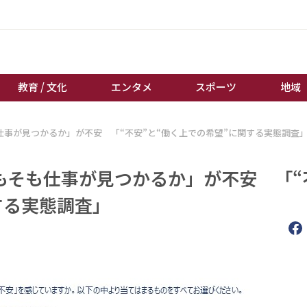
教育 / 文化
エンタメ
スポーツ
地域
も仕事が見つかるか」が不安 「“不安”と“働く上での希望”に関する実態調査
経済 / ビジネス
誰もが輝いて働く社会へ
くらし
天皇杯サッカー
そもそも仕事が見つかるか」が不安 「“
教育 / 文化
オートレース
する実態調査」
エンタメ
競輪
スポーツ
ボートレース
地域
棋王戦
キーパーソン
女流本因坊戦