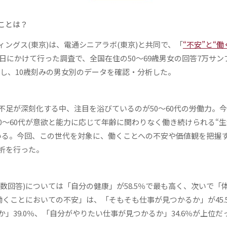
ことは？
グス(東京)は、電通シニアラボ(東京)と共同で、「
“不安”と“
7日にかけて行った調査で、全国在住の50～69歳男女の回答7万サン
抽出し、10歳刻みの男女別のデータを確認・分析した。
足が深刻化する中、注目を浴びているのが50～60代の労働力。
50～60代が意欲と能力に応じて年齢に関わりなく働き続けられる“
いる。今回、この世代を対象に、働くことへの不安や価値観を把握
析を行った。
回答)については「自分の健康」が58.5％で最も高く、次いで「
。「働くことにおいての不安」は、「そもそも仕事が見つかるか」が45.
39.0％、「自分がやりたい仕事が見つかるか」34.6％が上位だ