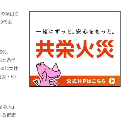
ての項目に
0代女
5％、
％と過半
50代女性
女・60
る収入」
よる健康