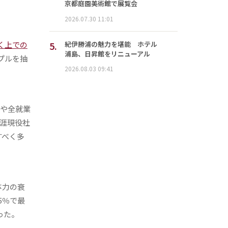
京都庭園美術館で展覧会
2026.07.30 11:01
5.
紀伊勝浦の魅力を堪能 ホテル
働く上での
浦島、日昇館をリニューアル
プルを抽
2026.08.03 09:41
今や全就業
生涯現役社
すべく多
体力の衰
5％で最
った。