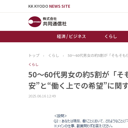
KK KYODO
NEWS SITE
経済 / ビジネス
くらし
トップ
›
くらし
›
50～60代男女の約5割が「そもそ
トップページ
くらし
お知らせ
50～60代男女の約5割が「
安”と“働く上での希望”に関
2025.06.16 12:49