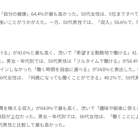
自分の健康」64.4％が最も高かった。50代女性は、5位まですべ
ことがうかがえた。一方、50代男性では、「収入」56.6％で、5
」が43.0％と最も高く、次いで「希望する勤務地で働ける」41.
た。男女・年代別では、50代男性は「フルタイムで働ける」が56.4
クインしなかった「働く時間を自由に選べる」が34.8％と表出した。
0代女性は、「何歳になっても働くことができる」49.2％で、50代男
を賄える収入」が64.9％で最も高く、次いで「趣味や娯楽に使え
った項目が上位だった。男女・年代別では、60代女性は、「働くことに
60代男性と比較して最も高かった。