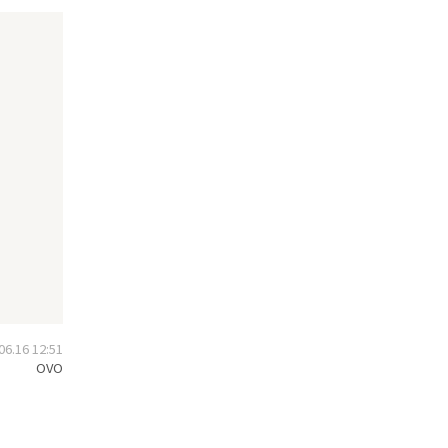
.16 12:51
OVO