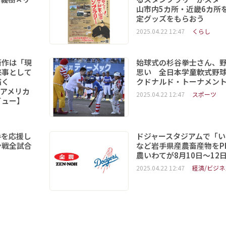
山市内5カ所・近畿6カ所
定グッズをもらおう
2025.04.22 12:47
くらし
新作は「現
始球式の杉谷拳士さん、
来事として
思い 全日本学童軟式野球
を描く
クドナルド・トーナメン
6「アメリカ
2025.04.22 12:47
スポーツ
ビュー】
手を応援し
ドジャースタジアムで「い
ン戦全試合
など岩手県産農畜産物をPR
農いわてが8月10日～12
2025.04.22 12:47
経済/ビジネ