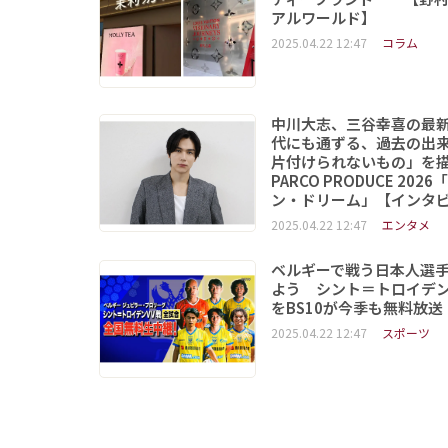
アルワールド】
2025.04.22 12:47
コラム
中川大志、三谷幸喜の最
代にも通ずる、過去の出
片付けられないもの」
PARCO PRODUCE 202
ン・ドリーム」【インタ
2025.04.22 12:47
エンタメ
ベルギーで戦う日本人選
よう シント＝トロイデ
をBS10が今季も無料放送
2025.04.22 12:47
スポーツ