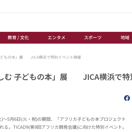
教育 / 文化
エンタメ
スポーツ
地域
子どもの本」展 JICA横浜で特別イベント開催
経済 / ビジネス
誰もが輝いて働く社会へ
くらし
天皇杯サッカー
む 子どもの本」展 JICA横浜で特
教育 / 文化
オートレース
エンタメ
競輪
スポーツ
ボートレース
地域
棋王戦
キーパーソン
女流本因坊戦
(火)～5月6日(火・祝)の期間、「アフリカ子どもの本プロジェクト 
る。TICAD9(第9回アフリカ開発会議)に向けた特別イベント。