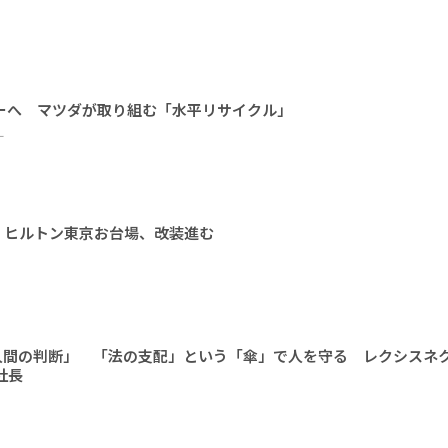
ーへ マツダが取り組む「水平リサイクル」
ー
 ヒルトン東京お台場、改装進む
人間の判断」 「法の支配」という「傘」で人を守る レクシスネ
社長