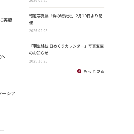
2026.02.25
報道写真展「食の戦後史」2月10日より開
に実施
催
2026.02.03
「羽生結弦 日めくりカレンダー」写真変更
のお知らせ
定へ
2025.10.23
もっと見る
ソーシア
ナー