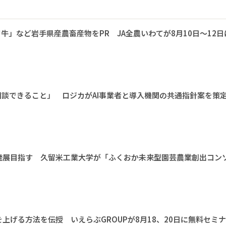
牛」など岩手県産農畜産物をPR JA全農いわてが8月10日～12日
相談できること」 ロジカがAI事業者と導入機関の共通指針案を策
発展目指す 久留米工業大学が「ふくおか未来型園芸農業創出コン
上げる方法を伝授 いえらぶGROUPが8月18、20日に無料セミ