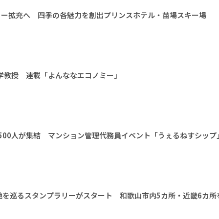
ィー拡充へ 四季の各魅力を創出プリンスホテル・苗場スキー場
大学教授 連載「よんななエコノミー」
1500人が集結 マンション管理代務員イベント「うぇるねすシップ
地を巡るスタンプラリーがスタート 和歌山市内5カ所・近畿6カ所