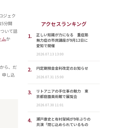
ロジェク
アクセスランキング
15分開
について話
1.
正しい知識が力になる 重症筋
ーム
か
無力症の市民講座が9月12日に
愛知で開催
2026.07.13 13:00
から、だ
2.
円定期預金金利改定のお知らせ
1。申し込
2026.07.31 15:00
3.
リトアニアの手仕事の魅力 東
京都庭園美術館で展覧会
2026.07.30 11:01
4.
瀬戸康史と有村架純が9年ぶりの
共演「閉じ込められているもの