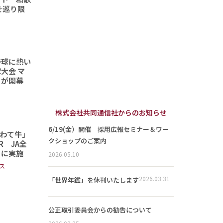
を巡り限
野球に熱い
大会 マ
トが開幕
株式会社共同通信社からのお知らせ
6/19(金）開催 採用広報セミナー＆ワー
わて牛」
クショップのご案内
 JA全
日に実施
2026.05.10
ス
2026.03.31
「世界年鑑」を休刊いたします
公正取引委員会からの勧告について