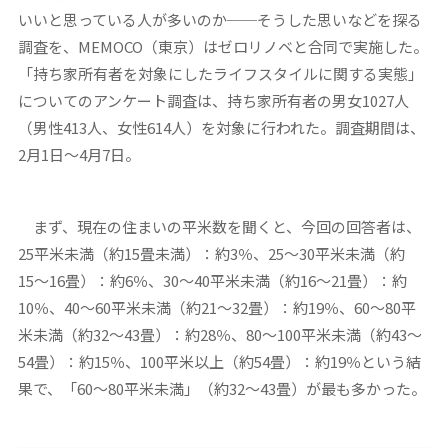
いいと思っている人が多いのか──そうした思いなどを探る
調査を、MEMOCO（東京）はゼロリノベと合同で実施した。
「持ち家所有者を対象にしたライフスタイルに関する実態」
についてのアンケート調査は、持ち家所有者の男女1027人
（男性413人、女性614人）を対象に行われた。調査期間は、
2月1日〜4月7日。
まず、現在の住まいの平米数を聞くと、今回の回答者は、
25平米未満（約15畳未満）：約3％、25〜30平米未満（約
15〜16畳）：約6％、30〜40平米未満（約16〜21畳）：約
10％、40〜60平米未満（約21〜32畳）：約19％、60〜80平
米未満（約32〜43畳）：約28％、80〜100平米未満（約43〜
54畳）：約15％、100平米以上（約54畳）：約19％という結
果で、「60〜80平米未満」（約32〜43畳）が最も多かった。