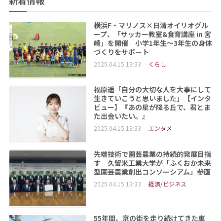
横浜F・マリノス×日清オイリオグル
ープ、「サッカー教室&食育講座 in 宮
崎」を開催 小学1年生～3年生の身体
づくりをサポート
2025.04.15 13:33
くらし
福原遥「自分の大切な人を大事にして
生きていこうと思いました」【インタ
ビュー】『あの星が降る丘で、君とま
た出会いたい。』
2025.04.15 13:33
エンタメ
先端技術で園芸農業の持続的発展目指
す 久留米工業大学が「ふくおか未来
型園芸農業創出コンソーシアム」参画
2025.04.15 13:33
経済/ビジネス
55年間、京の街を走り続けてきた車