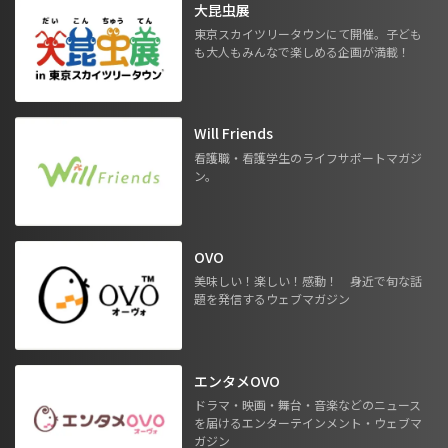
大昆虫展
東京スカイツリータウンにて開催。子ども
も大人もみんなで楽しめる企画が満載！
Will Friends
看護職・看護学生のライフサポートマガジ
ン。
OVO
美味しい！楽しい！感動！ 身近で旬な話
題を発信するウェブマガジン
エンタメOVO
ドラマ・映画・舞台・音楽などのニュース
を届けるエンターテインメント・ウェブマ
ガジン