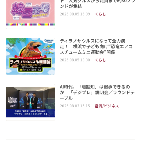
ト 人気グルメから雑貨まで約30ブラ
ンドが集結
2026.08.05 16:39
くらし
ティラノサウルスになって全力疾
走！ 横浜で子ども向け“恐竜エアコ
スチュームミニ運動会”開催
2026.08.05 13:30
くらし
AI時代、「暗黙知」は継承できるの
か 「デジブレ」説明会／ラウンドテ
ーブル
2026.08.03 15:15
経済/ビジネス