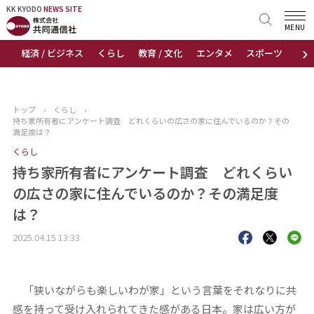
KK KYODO
KK KYODO
NEWS SITE
NEWS SITE
MENU
›
経済 / ビジネス
くらし
教育 / 文化
エンタメ
スポーツ
地
トップページ
お知らせ
トップ
›
くらし
›
持ち家所有者にアンケート調査 どれくらいの広さの家に住んでいるのか？その
ニュース
満足度は？
くらし
おすすめコンテンツ
持ち家所有者にアンケート調査 どれくらい
の広さの家に住んでいるのか？その満足度
出版物
は？
会社概要
2025.04.15 13:33
「狭いながらも楽しいわが家」という言葉をそれなりに共
感を持って受け入れられてきた感がある日本。家は広い方が