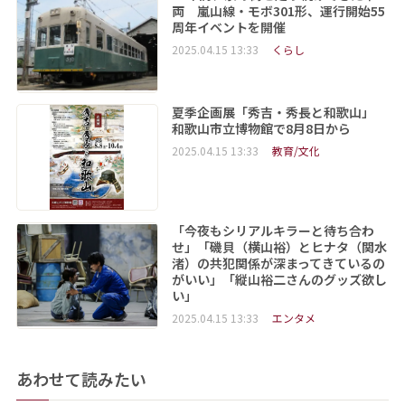
両 嵐山線・モボ301形、運行開始55
周年イベントを開催
2025.04.15 13:33
くらし
夏季企画展「秀吉・秀長と和歌山」
和歌山市立博物館で8月8日から
2025.04.15 13:33
教育/文化
「今夜もシリアルキラーと待ち合わ
せ」「磯貝（横山裕）とヒナタ（関水
渚）の共犯関係が深まってきているの
がいい」「縦山裕二さんのグッズ欲し
い」
2025.04.15 13:33
エンタメ
あわせて読みたい