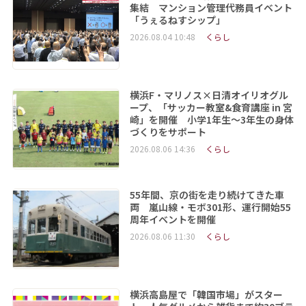
集結 マンション管理代務員イベント
「うぇるねすシップ」
2026.08.04 10:48
くらし
横浜F・マリノス×日清オイリオグル
ープ、「サッカー教室&食育講座 in 宮
崎」を開催 小学1年生～3年生の身体
づくりをサポート
2026.08.06 14:36
くらし
55年間、京の街を走り続けてきた車
両 嵐山線・モボ301形、運行開始55
周年イベントを開催
2026.08.06 11:30
くらし
横浜高島屋で「韓国市場」がスター