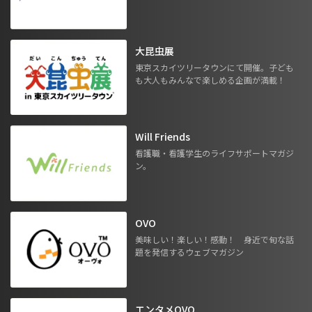
大昆虫展
東京スカイツリータウンにて開催。子ども
も大人もみんなで楽しめる企画が満載！
Will Friends
看護職・看護学生のライフサポートマガジ
ン。
OVO
美味しい！楽しい！感動！ 身近で旬な話
題を発信するウェブマガジン
エンタメOVO