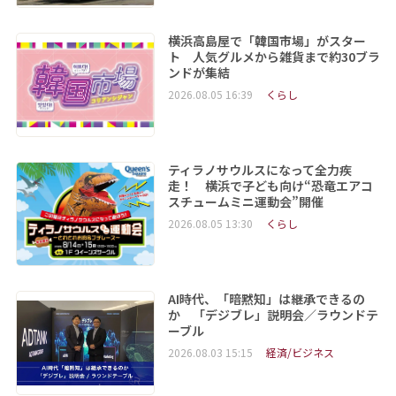
横浜高島屋で「韓国市場」がスター
ト 人気グルメから雑貨まで約30ブラ
ンドが集結
2026.08.05 16:39
くらし
ティラノサウルスになって全力疾
走！ 横浜で子ども向け“恐竜エアコ
スチュームミニ運動会”開催
2026.08.05 13:30
くらし
AI時代、「暗黙知」は継承できるの
か 「デジブレ」説明会／ラウンドテ
ーブル
2026.08.03 15:15
経済/ビジネス