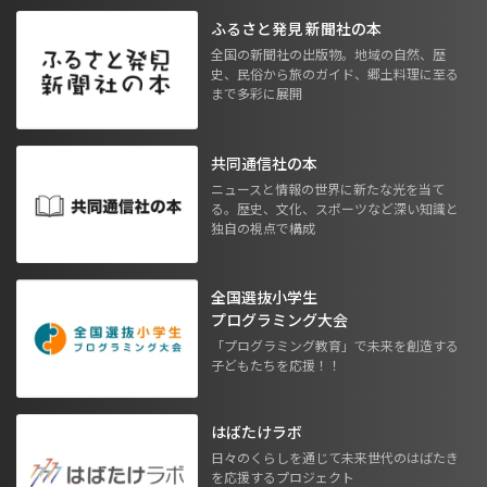
ふるさと発見 新聞社の本
全国の新聞社の出版物。地域の自然、歴
史、民俗から旅のガイド、郷土料理に至る
まで多彩に展開
共同通信社の本
ニュースと情報の世界に新たな光を当て
る。歴史、文化、スポーツなど深い知識と
独自の視点で構成
全国選抜小学生
プログラミング大会
「プログラミング教育」で未来を創造する
子どもたちを応援！！
はばたけラボ
日々のくらしを通じて未来世代のはばたき
を応援するプロジェクト