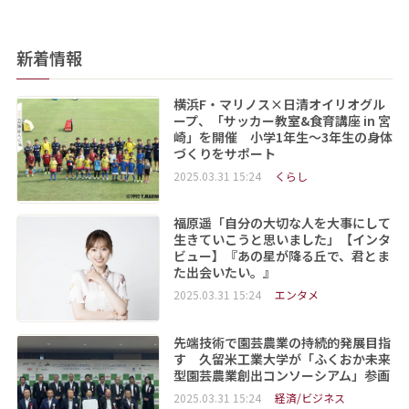
新着情報
横浜F・マリノス×日清オイリオグル
ープ、「サッカー教室&食育講座 in 宮
崎」を開催 小学1年生～3年生の身体
づくりをサポート
2025.03.31 15:24
くらし
福原遥「自分の大切な人を大事にして
生きていこうと思いました」【インタ
ビュー】『あの星が降る丘で、君とま
た出会いたい。』
2025.03.31 15:24
エンタメ
先端技術で園芸農業の持続的発展目指
す 久留米工業大学が「ふくおか未来
型園芸農業創出コンソーシアム」参画
2025.03.31 15:24
経済/ビジネス