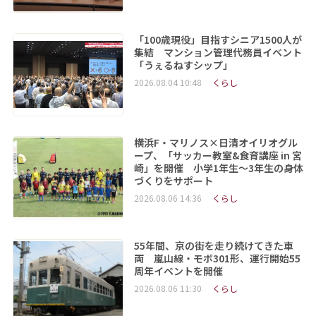
「100歳現役」目指すシニア1500人が
集結 マンション管理代務員イベント
「うぇるねすシップ」
2026.08.04 10:48
くらし
横浜F・マリノス×日清オイリオグル
ープ、「サッカー教室&食育講座 in 宮
崎」を開催 小学1年生～3年生の身体
づくりをサポート
2026.08.06 14:36
くらし
55年間、京の街を走り続けてきた車
両 嵐山線・モボ301形、運行開始55
周年イベントを開催
2026.08.06 11:30
くらし