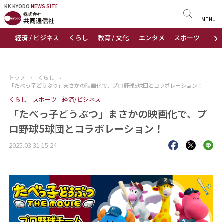
KK KYODO
KK KYODO
NEWS SITE
NEWS SITE
MENU
›
経済 / ビジネス
くらし
教育 / 文化
エンタメ
スポーツ
地
トップページ
お知らせ
トップ
›
くらし
›
「たべっ子どうぶつ」まさかの映画化で、プロ野球5球団とコラボレーション！
ニュース
くらし
スポーツ
経済/ビジネス
「たべっ子どうぶつ」まさかの映画化で、プ
おすすめコンテンツ
ロ野球5球団とコラボレーション！
出版物
2025.03.31 15:24
会社概要