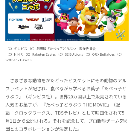
（C）ギンビス （C）劇場版「たべっ子どうぶつ」製作委員会
（C）H.N.F. （C）Rakuten Eagles （C）SEIBU Lions （C）ORIX Buffaloes （C）
SoftBank HAWKS
さまざまな動物をかたどったビスケットにその動物のアル
ファベットが記され、食べながら学べるお菓子「たべっ子ど
うぶつ」（ギンビス社）。世界20カ国以上で販売されている
人気のお菓子が、『たべっ子どうぶつ THE MOVIE』（配
給：クロックワークス、TBSテレビ）として映画化されて5
月1日から公開される。それを記念して、プロ野球チーム5球
団とのコラボレーションが決定した。