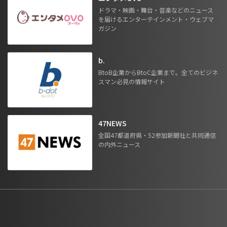
ドラマ・映画・舞台・音楽などのニュース
を届けるエンターテインメント・ウェブマ
ガジン
b.
BtoB企業からBtoC企業まで。全てのビジネ
スマン必見の情報サイト
47NEWS
全国47都道府県・52参加新聞社と共同通信
の内外ニュース