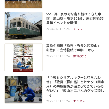
55年間、京の街を走り続けてきた車
両 嵐山線・モボ301形、運行開始55
周年イベントを開催
2025.03.31 15:24
くらし
夏季企画展「秀吉・秀長と和歌山」
和歌山市立博物館で8月8日から
2025.03.31 15:24
教育/文化
「今夜もシリアルキラーと待ち合わ
せ」「磯貝（横山裕）とヒナタ（関水
渚）の共犯関係が深まってきているの
がいい」「縦山裕二さんのグッズ欲し
い」
2025.03.31 15:24
エンタメ