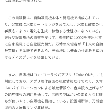
に設置式が開催された。
この自販機は、自動販売機本体と発電機で構成されてお
り、発電機に水素カートリッジを装てんし、水素と酸素の化
学反応によって電気を生成、稼働する仕組みになっている。
天候や設置場所の影響を受けず、稼働時にはCO2を排出せず
に自家発電する自動販売機だ。万博の来場者が「未来の自動
販売機」を体験できるよう、発電機には発電の仕組みを案内
するディスプレイを搭載している。
また、自販機はコカ･コーラ公式アプリ「Coke ON®」にも
対応しており、アプリ操作画面の視覚情報だけでなく、スマ
ホのバイブレーションによる触覚情報や、音声読み上げなど
の聴覚情報の利用を通して、高齢者や障がいのある人など誰
もが使いやすい自販機を目指している。設置場所は、万博会
場内の大屋根リング北側だ。