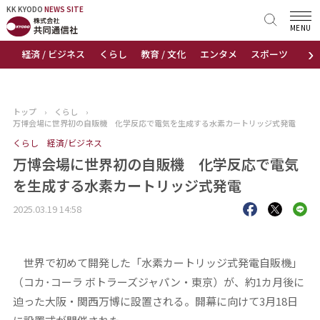
KK KYODO
KK KYODO
NEWS SITE
NEWS SITE
MENU
›
経済 / ビジネス
くらし
教育 / 文化
エンタメ
スポーツ
地
トップページ
お知らせ
トップ
›
くらし
›
万博会場に世界初の自販機 化学反応で電気を生成する水素カートリッジ式発電
ニュース
くらし
経済/ビジネス
万博会場に世界初の自販機 化学反応で電気
おすすめコンテンツ
を生成する水素カートリッジ式発電
出版物
2025.03.19 14:58
会社概要
世界で初めて開発した「水素カートリッジ式発電自販機」
（コカ･コーラ ボトラーズジャパン・東京）が、約1カ月後に
迫った大阪・関西万博に設置される。開幕に向けて3月18日