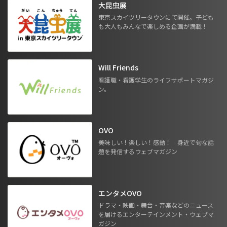
大昆虫展
東京スカイツリータウンにて開催。子ども
も大人もみんなで楽しめる企画が満載！
Will Friends
看護職・看護学生のライフサポートマガジ
ン。
OVO
美味しい！楽しい！感動！ 身近で旬な話
題を発信するウェブマガジン
エンタメOVO
ドラマ・映画・舞台・音楽などのニュース
を届けるエンターテインメント・ウェブマ
ガジン