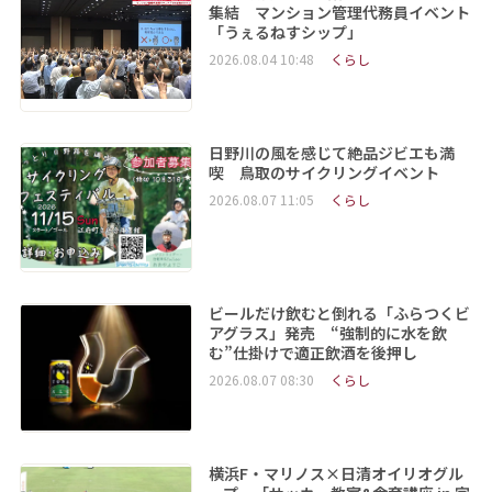
集結 マンション管理代務員イベント
「うぇるねすシップ」
2026.08.04 10:48
くらし
日野川の風を感じて絶品ジビエも満
喫 鳥取のサイクリングイベント
2026.08.07 11:05
くらし
ビールだけ飲むと倒れる「ふらつくビ
アグラス」発売 “強制的に水を飲
む”仕掛けで適正飲酒を後押し
2026.08.07 08:30
くらし
横浜F・マリノス×日清オイリオグル