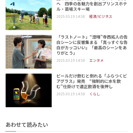
へ 四季の各魅力を創出プリンスホテ
ル・苗場スキー場
2025.03.19 14:58
経済/ビジネス
「ラストノート」“澄晴”寺西拓人の告
白シーンに反響集まる 「真っすぐな告
白がカッコいい」「最高のシーンをあ
りがとう」
2025.03.19 14:58
エンタメ
ビールだけ飲むと倒れる「ふらつくビ
アグラス」発売 “強制的に水を飲
む”仕掛けで適正飲酒を後押し
2025.03.19 14:58
くらし
あわせて読みたい