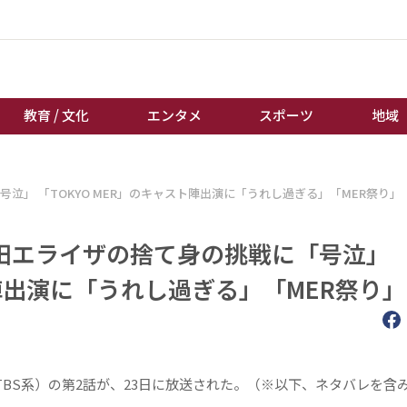
教育 / 文化
エンタメ
スポーツ
地域
経済 / ビジネス
誰もが輝いて働く社会へ
「号泣」 「TOKYO MER」のキャスト陣出演に「うれし過ぎる」「MER祭り」
くらし
天皇杯サッカー
教育 / 文化
オートレース
星”池田エライザの捨て身の挑戦に「号泣」
エンタメ
競輪
ト陣出演に「うれし過ぎる」「MER祭り」
スポーツ
ボートレース
地域
棋王戦
キーパーソン
女流本因坊戦
（TBS系）の第2話が、23日に放送された。（※以下、ネタバレを含