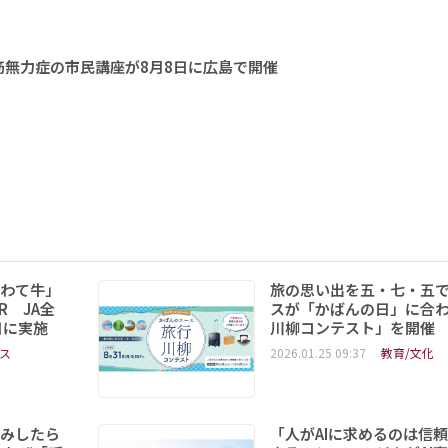
無力症の市民講座が8月8日に広島で開催
いわて牛」
旅の思い出を五・七・五
R JA全
スが「かばんの日」に合
日に実施
川柳コンテスト」を開催
ス
2026.01.25 09:37
教育/文化
読みしたら
「人がAIに求めるのは信