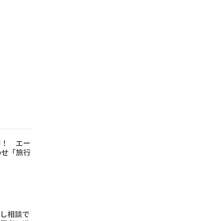
で！ エー
わせ「旅行
頼し相談で