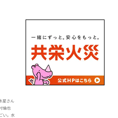
水星さん
村倫也
ごい。水