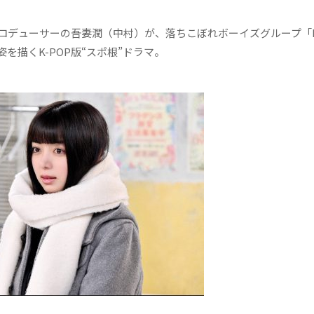
プロデューサーの吾妻潤（中村）が、落ちこぼれボーイズグループ「N
描くK-POP版“スポ根”ドラマ。