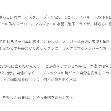
こぼれボーイズグループ・NAZE。しかしライバル・TORINNE
ZEへの取材はゼロ…。マネジャーの水星（池田エライザ）は途方に
て活動拠点を日本に移すことを決意。メンバーは吾妻の家で共同生
相変わらず基礎ばかりのレッスンに、うんざりするメンバーたち。
ZEの役に立ちたいんです!」と決意をぶつける水星に、吾妻は知名
探せと指示。自信がなくコンプレックスの塊だった自分を変えるため
ットに退職届を隠しつつ、何とか前を向く水星。
声を掛けた吾妻は、何やら策略を巡らせて…。