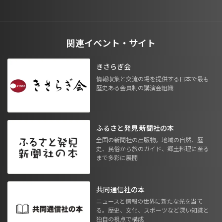
関連イベント・サイト
きさらぎ会
情報収集と交流の場を提供する日本で最も
歴史ある会員制の講演会組織
ふるさと発見 新聞社の本
全国の新聞社の出版物。地域の自然、歴
史、民俗から旅のガイド、郷土料理に至る
まで多彩に展開
共同通信社の本
ニュースと情報の世界に新たな光を当て
る。歴史、文化、スポーツなど深い知識と
独自の視点で構成