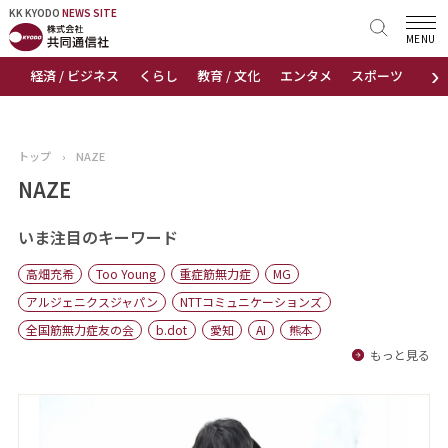
KK KYODO
KK KYODO
NEWS SITE
NEWS SITE
MENU
›
経済 / ビジネス
くらし
教育 / 文化
エンタメ
スポーツ
地
トップページ
お知らせ
トップ
›
NAZE
ニュース
NAZE
おすすめコンテンツ
いま注目のキーワード
高畑充希
Too Young
重症筋無力症
MG
出版物
アルジェニクスジャパン
NTTコミュニケーションズ
全国筋無力症友の会
b.dot
愛知
AI
熊本
会社概要
もっと見る