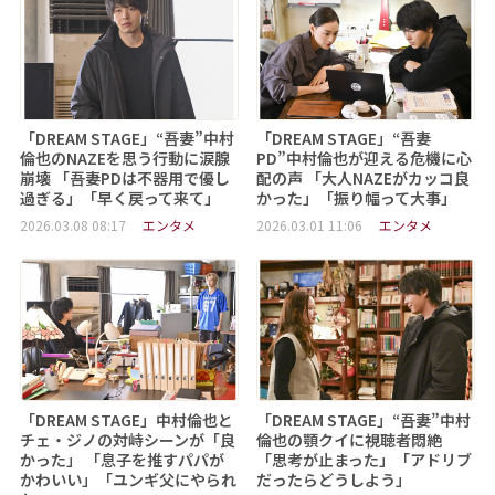
「DREAM STAGE」“吾妻”中村
「DREAM STAGE」“吾妻
倫也のNAZEを思う行動に涙腺
PD”中村倫也が迎える危機に心
崩壊 「吾妻PDは不器用で優し
配の声 「大人NAZEがカッコ良
過ぎる」「早く戻って来て」
かった」「振り幅って大事」
2026.03.08 08:17
エンタメ
2026.03.01 11:06
エンタメ
「DREAM STAGE」中村倫也と
「DREAM STAGE」“吾妻”中村
チェ・ジノの対峙シーンが「良
倫也の顎クイに視聴者悶絶
かった」 「息子を推すパパが
「思考が止まった」「アドリブ
かわいい」「ユンギ父にやられ
だったらどうしよう」