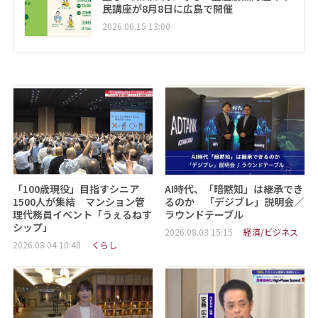
民講座が8月8日に広島で開催
2026.06.15 13:00
「100歳現役」目指すシニア
AI時代、「暗黙知」は継承でき
1500人が集結 マンション管
るのか 「デジブレ」説明会／
理代務員イベント「うぇるねす
ラウンドテーブル
シップ」
2026.08.03 15:15
経済/ビジネス
2026.08.04 10:48
くらし