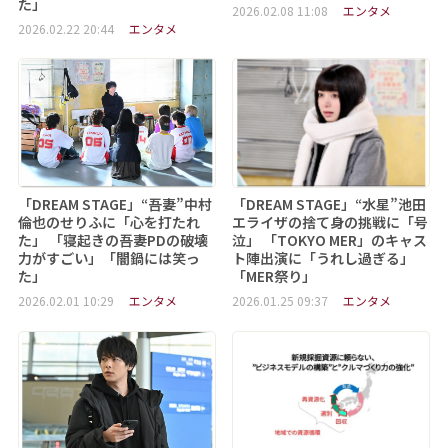
た」
2026.02.08 11:08
エンタメ
2026.02.22 20:44
エンタメ
「DREAM STAGE」“吾妻”中村
「DREAM STAGE」“水星”池田
倫也のせりふに「心を打たれ
エライザの捨て身の挑戦に「号
た」 「寝起きの吾妻PDの破壊
泣」 「TOKYO MER」のキャス
力がすごい」「闇鍋には笑っ
ト陣出演に「うれし過ぎる」
た」
「MER祭り」
2026.02.01 10:29
エンタメ
2026.01.25 09:37
エンタメ