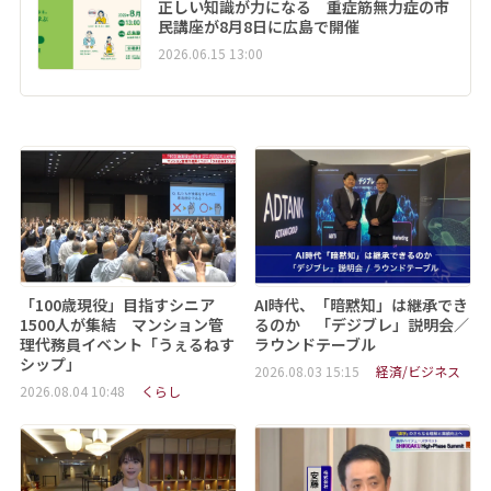
正しい知識が力になる 重症筋無力症の市
民講座が8月8日に広島で開催
2026.06.15 13:00
「100歳現役」目指すシニア
AI時代、「暗黙知」は継承でき
1500人が集結 マンション管
るのか 「デジブレ」説明会／
理代務員イベント「うぇるねす
ラウンドテーブル
シップ」
2026.08.03 15:15
経済/ビジネス
2026.08.04 10:48
くらし