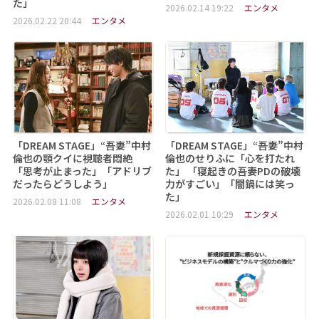
た」
2026.02.14 19:22
エンタメ
2026.02.22 20:44
エンタメ
「DREAM STAGE」“吾妻”中村
「DREAM STAGE」“吾妻”中村
倫也の顎クイに視聴者悶絶
倫也のせりふに「心を打たれ
「思考が止まった」「アドリブ
た」 「寝起きの吾妻PDの破壊
だったらどうしよう」
力がすごい」「闇鍋には笑っ
た」
2026.02.08 11:08
エンタメ
2026.02.01 10:29
エンタメ