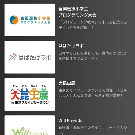
全国選抜小学生
プログラミング大会
「プログラミング教育」で未来を創造する
子どもたちを応援！！
はばたけラボ
日々のくらしを通じて未来世代のはばたき
を応援するプロジェクト
大昆虫展
東京スカイツリータウンにて開催。子ども
も大人もみんなで楽しめる企画が満載！
Will Friends
看護職・看護学生のライフサポートマガジ
ン。