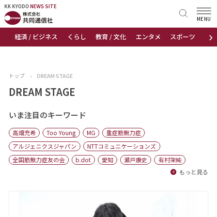
KK KYODO
KK KYODO
NEWS SITE
NEWS SITE
MENU
›
経済 / ビジネス
くらし
教育 / 文化
エンタメ
スポーツ
地
トップページ
お知らせ
トップ
›
DREAM STAGE
ニュース
DREAM STAGE
おすすめコンテンツ
いま注目のキーワード
高畑充希
Too Young
MG
重症筋無力症
出版物
アルジェニクスジャパン
NTTコミュニケーションズ
全国筋無力症友の会
b.dot
愛知
瀬戸康史
有村架純
会社概要
もっと見る