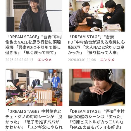
「DREAM STAGE」“吾妻”中村
「DREAM STAGE」“吾妻
倫也のNAZEを思う行動に涙腺
PD”中村倫也が迎える危機に心
崩壊 「吾妻PDは不器用で優し
配の声 「大人NAZEがカッコ良
過ぎる」「早く戻って来て」
かった」「振り幅って大事」
2026.03.08 08:17
エンタメ
2026.03.01 11:06
エンタメ
「DREAM STAGE」中村倫也と
「DREAM STAGE」“吾妻”中村
チェ・ジノの対峙シーンが「良
倫也の船のシーンは「笑った」
かった」 「息子を推すパパが
「竹原ピストルがカッコいい」
かわいい」「ユンギ父にやられ
「NAZEの曲もパフォも好き」