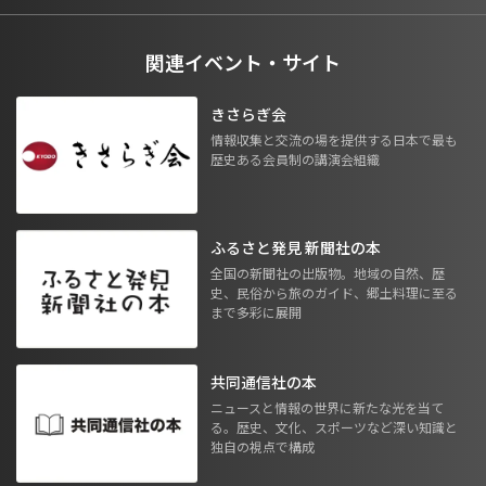
関連イベント・サイト
きさらぎ会
情報収集と交流の場を提供する日本で最も
歴史ある会員制の講演会組織
ふるさと発見 新聞社の本
全国の新聞社の出版物。地域の自然、歴
史、民俗から旅のガイド、郷土料理に至る
まで多彩に展開
共同通信社の本
ニュースと情報の世界に新たな光を当て
る。歴史、文化、スポーツなど深い知識と
独自の視点で構成