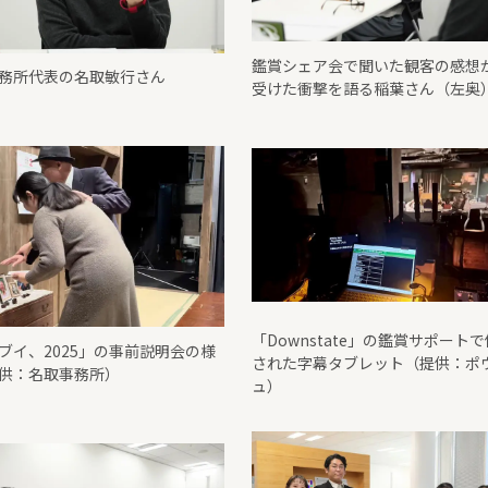
鑑賞シェア会で聞いた観客の感想
務所代表の名取敏行さん
受けた衝撃を語る稲葉さん（左奥
「Downstate」の鑑賞サポート
ブイ、2025」の事前説明会の様
された字幕タブレット（提供：ポ
供：名取事務所）
ュ）