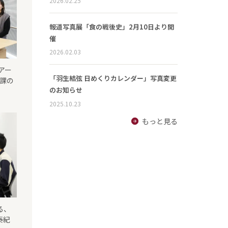
2026.02.25
報道写真展「食の戦後史」2月10日より開
催
2026.02.03
アー
「羽生結弦 日めくりカレンダー」写真変更
成課の
のお知らせ
2025.10.23
もっと見る
る、
泰紀