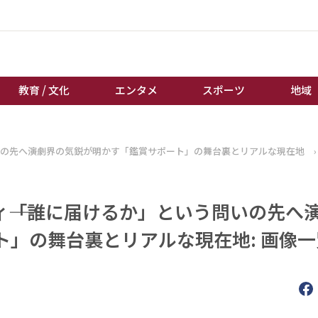
教育 / 文化
エンタメ
スポーツ
地域
経済 / ビジネス
誰もが輝いて働く社会へ
いの先へ――演劇界の気鋭が明かす「鑑賞サポート」の舞台裏とリアルな現在地
›
くらし
天皇杯サッカー
教育 / 文化
オートレース
―「誰に届けるか」という問いの先へ――
エンタメ
競輪
スポーツ
ボートレース
」の舞台裏とリアルな現在地: 画像一
地域
棋王戦
キーパーソン
女流本因坊戦