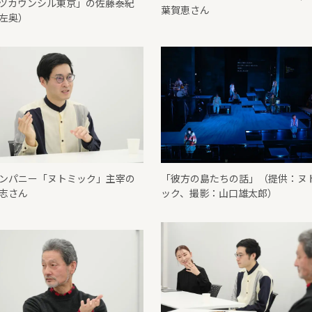
ツカウンシル東京」の佐藤泰紀
葉賀恵さん
左奥）
ンパニー「ヌトミック」主宰の
「彼方の島たちの話」（提供：ヌ
志さん
ック、撮影：山口雄太郎）