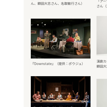
「アー
ん、額田大志さん、名取敏行さん）
さん（
演劇カ
『Downstate』（提供：ポウジュ）
額田大