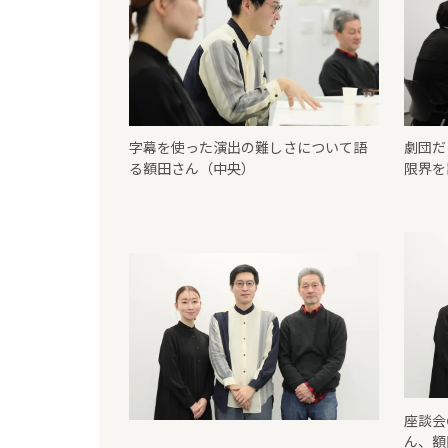
字幕を使った演出の難しさについて語
劇団だ
る額田さん（中央）
限界を
座談会
ん、額