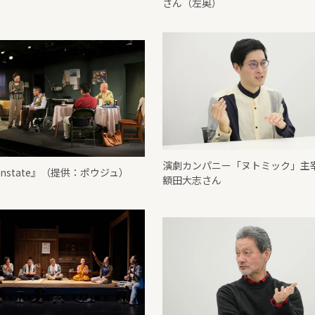
さん（左奥）
演劇カンパニー「ヌトミック」主
wnstate』（提供：ポウジュ）
額田大志さん