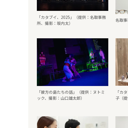
「カタブイ、2025」（提供：名取事務
名取事
所、撮影：坂内太）
「彼方の島たちの話」（提供：ヌトミ
「カタ
ック、撮影：山口雄太郎）
子（提