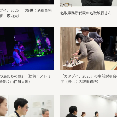
ブイ、2025」（提供：名取事務
名取事務所代表の名取敏行さん
影：坂内太）
の島たちの話」（提供：ヌトミ
「カタブイ、2025」の事前説明会
撮影：山口雄太郎）
子（提供：名取事務所）