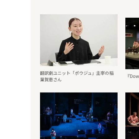
翻訳劇ユニット「ポウジュ」主宰の稲
『Do
葉賀恵さん