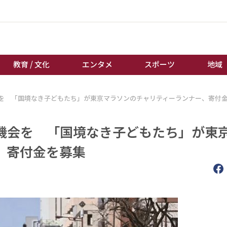
教育 / 文化
エンタメ
スポーツ
地域
を 「国境なき子どもたち」が東京マラソンのチャリティーランナー、寄付
経済 / ビジネス
誰もが輝いて働く社会へ
くらし
天皇杯サッカー
機会を 「国境なき子どもたち」が東
教育 / 文化
オートレース
、寄付金を募集
エンタメ
競輪
スポーツ
ボートレース
地域
棋王戦
キーパーソン
女流本因坊戦