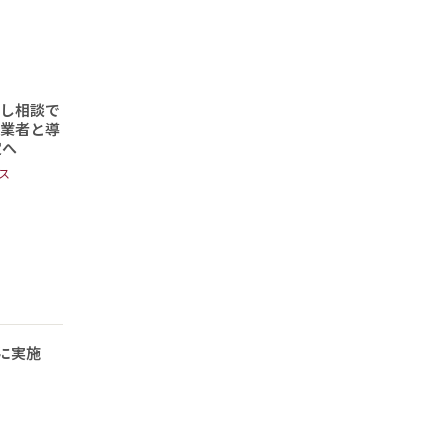
頼し相談で
事業者と導
定へ
ス
に実施