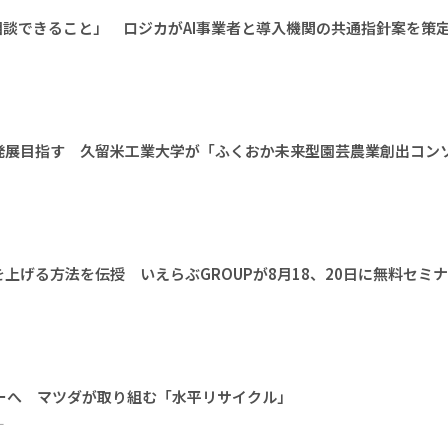
相談できること」 ロジカがAI事業者と導入機関の共通指針案を策
発展目指す 久留米工業大学が「ふくおか未来型園芸農業創出コン
上げる方法を伝授 いえらぶGROUPが8月18、20日に無料セミ
ーへ マツダが取り組む「水平リサイクル」
ー