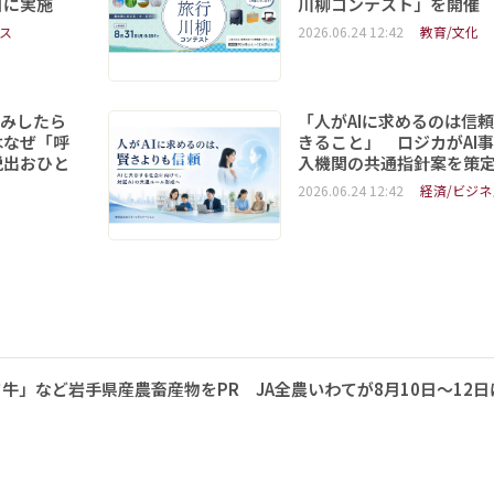
日に実施
川柳コンテスト」を開催
ス
2026.06.24 12:42
教育/文化
読みしたら
「人がAIに求めるのは信
はなぜ「呼
きること」 ロジカがAI
脱出おひと
入機関の共通指針案を策
2026.06.24 12:42
経済/ビジネ
牛」など岩手県産農畜産物をPR JA全農いわてが8月10日～12日