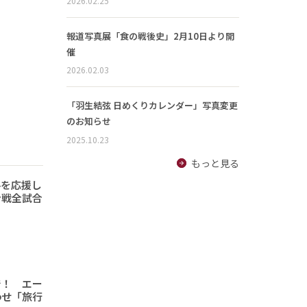
2026.02.25
報道写真展「食の戦後史」2月10日より開
催
2026.02.03
「羽生結弦 日めくりカレンダー」写真変更
のお知らせ
2025.10.23
もっと見る
手を応援し
ン戦全試合
で！ エー
わせ「旅行