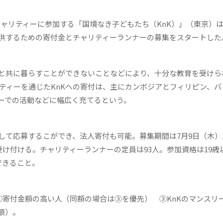
のチャリティーに参加する「国境なき子どもたち（KnK）」（東京）
供するための寄付金とチャリティーランナーの募集をスタートした
と共に暮らすことができないことなどにより、十分な教育を受けら
リティーを通じたKnKへの寄付は、主にカンボジアとフィリピン、
ーでの活動などに幅広く充てるという。
て応募するこができ、法人寄付も可能。募集期間は7月9日（木）
受け付ける。チャリティーランナーの定員は93人。参加資格は19歳
できること。
②寄付金額の高い人（同額の場合は③を優先） ③KnKのマンスリ
順）。