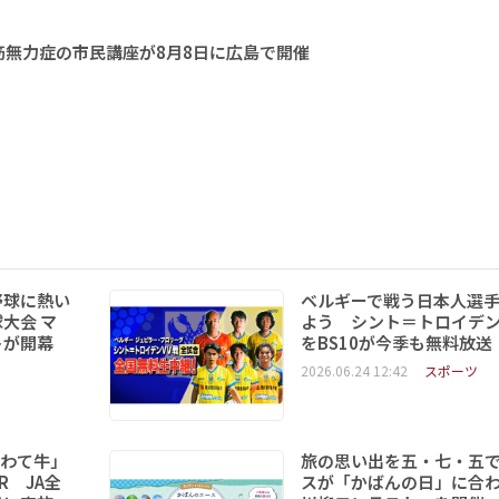
無力症の市民講座が8月8日に広島で開催
野球に熱い
ベルギーで戦う日本人選
大会 マ
よう シント＝トロイデ
トが開幕
をBS10が今季も無料放送
2026.06.24 12:42
スポーツ
いわて牛」
旅の思い出を五・七・五
R JA全
スが「かばんの日」に合