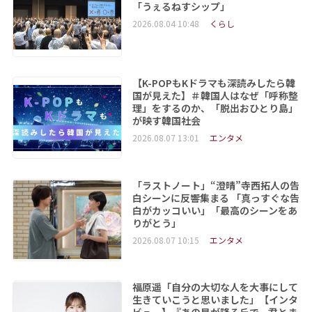
「うぇるねすシップ」
2026.08.04 10:48
くらし
【K-POPもKドラマも深読みしたら韓
国が見えた】＃韓国人はなぜ「呼称整
理」をするのか、「脱出おひとり島」
が映す韓国社会
2026.08.07 13:01
エンタメ
「ラストノート」“澄晴”寺西拓人の告
白シーンに反響集まる 「真っすぐな告
白がカッコいい」「最高のシーンをあ
りがとう」
2026.08.07 10:15
エンタメ
福原遥「自分の大切な人を大事にして
生きていこうと思いました」【インタ
ビュー】『あの星が降る丘で、君とま