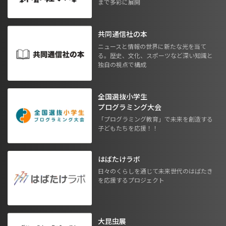
まで多彩に展開
共同通信社の本
ニュースと情報の世界に新たな光を当て
る。歴史、文化、スポーツなど深い知識と
独自の視点で構成
全国選抜小学生
プログラミング大会
「プログラミング教育」で未来を創造する
子どもたちを応援！！
はばたけラボ
日々のくらしを通じて未来世代のはばたき
を応援するプロジェクト
大昆虫展