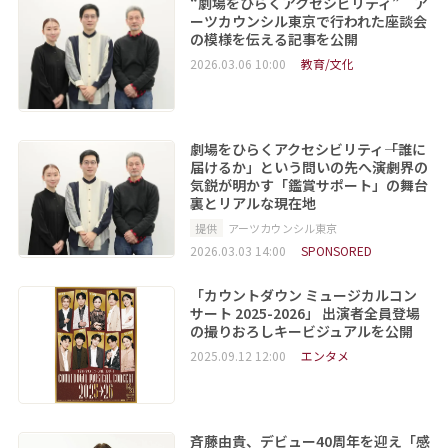
“劇場をひらくアクセシビリティ” ア
ーツカウンシル東京で行われた座談会
の模様を伝える記事を公開
2026.03.06 10:00
教育/文化
劇場をひらくアクセシビリティ――「誰に
届けるか」という問いの先へ――演劇界の
気鋭が明かす「鑑賞サポート」の舞台
裏とリアルな現在地
提供
アーツカウンシル東京
2026.03.03 14:00
SPONSORED
「カウントダウン ミュージカルコン
サート 2025-2026」 出演者全員登場
の撮りおろしキービジュアルを公開
2025.09.12 12:00
エンタメ
斉藤由貴、デビュー40周年を迎え「感