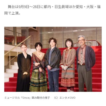
舞台は9月9日～28日に都内・日生劇場ほか愛知・大阪・福
岡で上演。
ミュージカル「Once」囲み取材の様子 （C）エンタメOVO