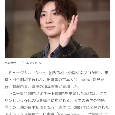
京本大我 （C）エンタメOVO
ミュージカル「Once」囲み取材・公開ゲネプロが8日、東
京・日生劇場で行われ、出演者の京本大我、sara、鶴見辰
吾、斉藤由貴、演出の稲葉賀恵が登壇した。
トニー賞11部門ノミネート8部門を受賞した本作は、ダブ
リンという移民の街を舞台に描かれる、人生の再生の物語。
今回の上演が日本初演となる。原作は、2007年に公開された
アイルランド映画で、代表曲「Falling Slowly」は第80回ア