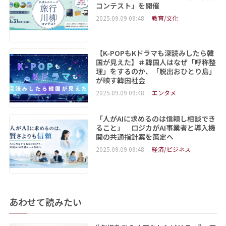
コンテスト」を開催
2025.09.09 09:48
教育/文化
【K-POPもKドラマも深読みしたら韓
国が見えた】＃韓国人はなぜ「呼称整
理」をするのか、「脱出おひとり島」
が映す韓国社会
2025.09.09 09:48
エンタメ
「人がAIに求めるのは信頼し相談でき
ること」 ロジカがAI事業者と導入機
関の共通指針案を策定へ
2025.09.09 09:48
経済/ビジネス
あわせて読みたい