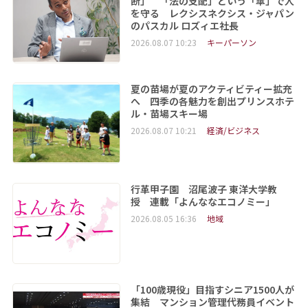
断」 「法の支配」という「傘」で人
を守る レクシスネクシス・ジャパン
のパスカル ロズィエ社長
2026.08.07 10:23
キーパーソン
夏の苗場が夏のアクティビティー拡充
へ 四季の各魅力を創出プリンスホテ
ル・苗場スキー場
2026.08.07 10:21
経済/ビジネス
行革甲子園 沼尾波子 東洋大学教
授 連載「よんななエコノミー」
2026.08.05 16:36
地域
「100歳現役」目指すシニア1500人が
集結 マンション管理代務員イベント