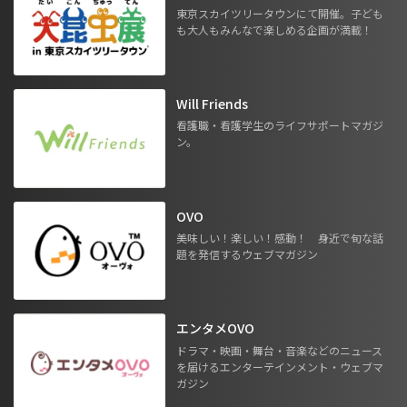
東京スカイツリータウンにて開催。子ども
も大人もみんなで楽しめる企画が満載！
Will Friends
看護職・看護学生のライフサポートマガジ
ン。
OVO
美味しい！楽しい！感動！ 身近で旬な話
題を発信するウェブマガジン
エンタメOVO
ドラマ・映画・舞台・音楽などのニュース
を届けるエンターテインメント・ウェブマ
ガジン