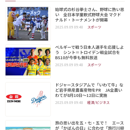
始球式の杉谷拳士さん、野球に熱い思
い 全日本学童軟式野球大会 マクド
ナルド・トーナメントが開幕
2025.09.09 09:48
スポーツ
ベルギーで戦う日本人選手を応援しよ
う シント＝トロイデン戦全試合を
BS10が今季も無料放送
2025.09.09 09:48
スポーツ
ドジャースタジアムで「いわて牛」な
ど岩手県産農畜産物をPR JA全農い
わてが8月10日～12日に実施
2025.09.09 09:48
経済/ビジネス
旅の思い出を五・七・五で！ エース
が「かばんの日」に合わせ「旅行川柳