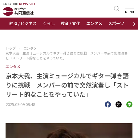
KK KYODO
KK KYODO
NEWS SITE
NEWS SITE
MENU
›
経済 / ビジネス
くらし
教育 / 文化
エンタメ
スポーツ
地
トップページ
お知らせ
トップ
›
エンタメ
›
京本大我、主演ミュージカルでギター弾き語りに挑戦 メンバーの前で突然演奏
ニュース
し「ストリート的なことをやっていた」
エンタメ
おすすめコンテンツ
京本大我、主演ミュージカルでギター弾き語
りに挑戦 メンバーの前で突然演奏し「スト
出版物
リート的なことをやっていた」
会社概要
2025.09.09 09:48