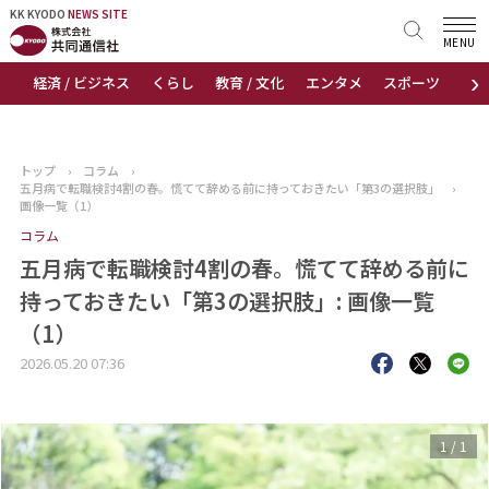
KK KYODO
KK KYODO
NEWS SITE
NEWS SITE
MENU
›
経済 / ビジネス
くらし
教育 / 文化
エンタメ
スポーツ
地
トップページ
お知らせ
トップ
›
コラム
›
五月病で転職検討4割の春。慌てて辞める前に持っておきたい「第3の選択肢」
›
ニュース
画像一覧（1）
コラム
おすすめコンテンツ
五月病で転職検討4割の春。慌てて辞める前に
持っておきたい「第3の選択肢」: 画像一覧
出版物
（1）
会社概要
2026.05.20 07:36
1
/
1