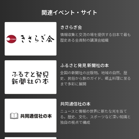
関連イベント・サイト
きさらぎ会
情報収集と交流の場を提供する日本で最も
歴史ある会員制の講演会組織
ふるさと発見 新聞社の本
全国の新聞社の出版物。地域の自然、歴
史、民俗から旅のガイド、郷土料理に至る
まで多彩に展開
共同通信社の本
ニュースと情報の世界に新たな光を当て
る。歴史、文化、スポーツなど深い知識と
独自の視点で構成