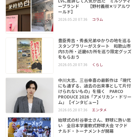
LVに敗訴して人気が出た ミルクティ
ーブランド 【野村義樹✕リアルワ
ールド】
2026.05.20 07:36
コラム
豊臣秀吉・秀長兄弟ゆかりの地を巡る
スタンプラリーがスタート 和歌山市
内5カ所・近畿6カ所を巡り限定グッズ
をもらおう
2026.05.20 07:36
くらし
中川大志、三谷幸喜の最新作は「現代
にも通ずる、過去の出来事として片付
けられないもの」を描く PARCO
PRODUCE 2026「アメリカン・ドリー
ム」【インタビュー】
2026.05.20 07:36
エンタメ
始球式の杉谷拳士さん、野球に熱い思
い 全日本学童軟式野球大会 マクド
ナルド・トーナメントが開幕