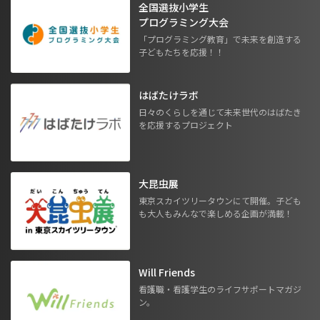
全国選抜小学生
プログラミング大会
「プログラミング教育」で未来を創造する
子どもたちを応援！！
はばたけラボ
日々のくらしを通じて未来世代のはばたき
を応援するプロジェクト
大昆虫展
東京スカイツリータウンにて開催。子ども
も大人もみんなで楽しめる企画が満載！
Will Friends
看護職・看護学生のライフサポートマガジ
ン。