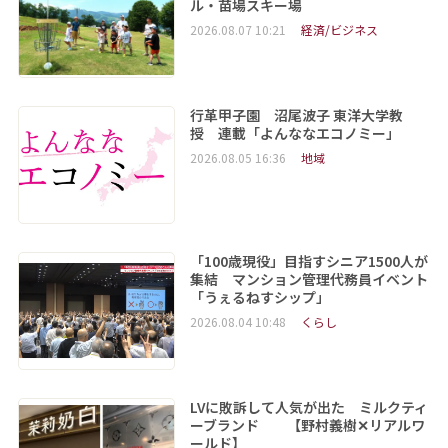
ル・苗場スキー場
2026.08.07 10:21
経済/ビジネス
行革甲子園 沼尾波子 東洋大学教
授 連載「よんななエコノミー」
2026.08.05 16:36
地域
「100歳現役」目指すシニア1500人が
集結 マンション管理代務員イベント
「うぇるねすシップ」
2026.08.04 10:48
くらし
LVに敗訴して人気が出た ミルクティ
ーブランド 【野村義樹✕リアルワ
ールド】