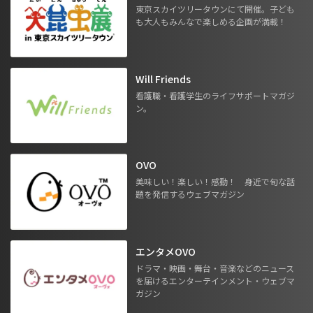
東京スカイツリータウンにて開催。子ども
も大人もみんなで楽しめる企画が満載！
Will Friends
看護職・看護学生のライフサポートマガジ
ン。
OVO
美味しい！楽しい！感動！ 身近で旬な話
題を発信するウェブマガジン
エンタメOVO
ドラマ・映画・舞台・音楽などのニュース
を届けるエンターテインメント・ウェブマ
ガジン