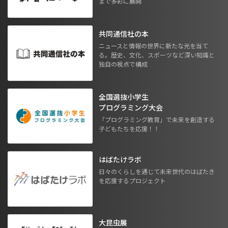
まで多彩に展開
共同通信社の本
ニュースと情報の世界に新たな光を当て
る。歴史、文化、スポーツなど深い知識と
独自の視点で構成
全国選抜小学生
プログラミング大会
「プログラミング教育」で未来を創造する
子どもたちを応援！！
はばたけラボ
日々のくらしを通じて未来世代のはばたき
を応援するプロジェクト
大昆虫展