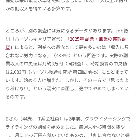
開始以来の最高水準を記録しました。10人に1人以上が何ら
かの副収入を得ている計算です。
ところが、別の調査には気になるデータがあります。Job総
研（パーソルキャリア運営）「
2025年 副業・兼業の実態調
査
」によると、副業への懸念として最も多いのは「収入に見
合わない労力になる」（43.4%）という回答です。実際の副
業収入の中央値は月約3万円（同調査）、時給換算の中央値
は2,083円（パーソル総合研究所 第四回 前掲）にとどまって
います。始める人は増えた。しかし、その一方で「思ったよ
り稼げない」という現実に直面し、途中でやめてしまってい
るのです。
Bさん（44歳、IT系会社員）は2年前、クラウドソーシングで
ライティングの副業を始めました。毎週末4～5時間を費や
し、月に1～2万円を稼いでいたものの、「割に合わないと感