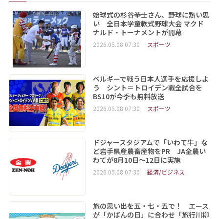
始球式の杉谷拳士さん、野球に熱い思
い 全日本学童軟式野球大会 マクド
ナルド・トーナメントが開幕
2026.05.08 07:30
スポーツ
ベルギーで戦う日本人選手を応援しよ
う シント＝トロイデン戦全試合を
BS10が今季も無料放送
2026.05.08 07:30
スポーツ
ドジャースタジアムで「いわて牛」な
ど岩手県産農畜産物をPR JA全農い
わてが8月10日～12日に実施
2026.05.08 07:30
経済/ビジネス
旅の思い出を五・七・五で！ エース
が「かばんの日」に合わせ「旅行川柳