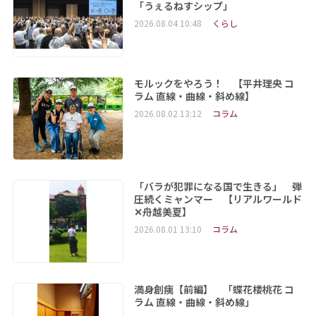
「うぇるねすシップ」
2026.08.04 10:48
くらし
モルックをやろう！ 【平井理央 コ
ラム 直線・曲線・斜め線】
2026.08.02 13:12
コラム
「バラが犯罪になる国で生きる」 弾
圧続くミャンマー 【リアルワールド
✕舟越美夏】
2026.08.01 13:10
コラム
満身創痍【前編】 「蝶花楼桃花 コ
ラム 直線・曲線・斜め線」