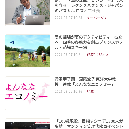
を守る レクシスネクシス・ジャパン
のパスカル ロズィエ社長
2026.08.07 10:23
キーパーソン
夏の苗場が夏のアクティビティー拡充
へ 四季の各魅力を創出プリンスホテ
ル・苗場スキー場
2026.08.07 10:21
経済/ビジネス
行革甲子園 沼尾波子 東洋大学教
授 連載「よんななエコノミー」
2026.08.05 16:36
地域
「100歳現役」目指すシニア1500人が
集結 マンション管理代務員イベント