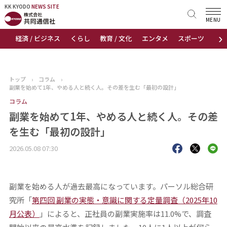
KK KYODO
KK KYODO
NEWS SITE
NEWS SITE
MENU
›
経済 / ビジネス
くらし
教育 / 文化
エンタメ
スポーツ
地
トップページ
お知らせ
トップ
›
コラム
›
副業を始めて1年、やめる人と続く人。その差を生む「最初の設計」
ニュース
コラム
副業を始めて1年、やめる人と続く人。その差
おすすめコンテンツ
を生む「最初の設計」
出版物
2026.05.08 07:30
会社概要
副業を始める人が過去最高になっています。パーソル総合研
究所「
第四回 副業の実態・意識に関する定量調査（2025年10
月公表）
」によると、正社員の副業実施率は11.0%で、調査