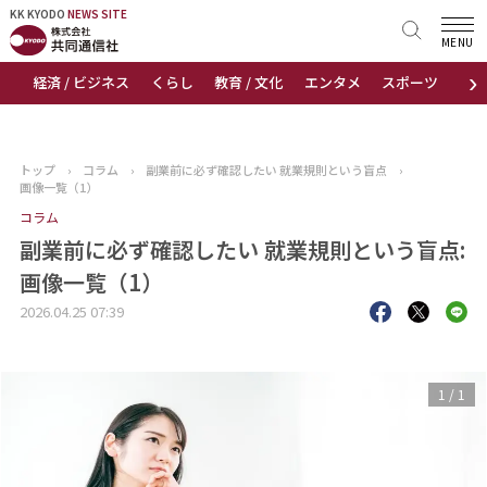
KK KYODO
KK KYODO
NEWS SITE
NEWS SITE
MENU
›
経済 / ビジネス
くらし
教育 / 文化
エンタメ
スポーツ
地
トップページ
お知らせ
トップ
›
コラム
›
副業前に必ず確認したい 就業規則という盲点
›
画像一覧（1）
ニュース
コラム
副業前に必ず確認したい 就業規則という盲点:
おすすめコンテンツ
画像一覧（1）
出版物
2026.04.25 07:39
会社概要
1
/
1