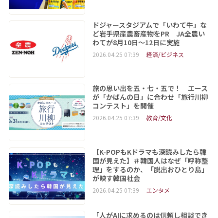
ドジャースタジアムで「いわて牛」な
ど岩手県産農畜産物をPR JA全農い
わてが8月10日～12日に実施
2026.04.25 07:39
経済/ビジネス
旅の思い出を五・七・五で！ エース
が「かばんの日」に合わせ「旅行川柳
コンテスト」を開催
2026.04.25 07:39
教育/文化
【K-POPもKドラマも深読みしたら韓
国が見えた】＃韓国人はなぜ「呼称整
理」をするのか、「脱出おひとり島」
が映す韓国社会
2026.04.25 07:39
エンタメ
「人がAIに求めるのは信頼し相談でき