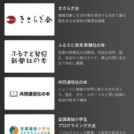
きさらぎ会
情報収集と交流の場を提供する日本で最も
歴史ある会員制の講演会組織
ふるさと発見 新聞社の本
全国の新聞社の出版物。地域の自然、歴
史、民俗から旅のガイド、郷土料理に至る
まで多彩に展開
共同通信社の本
ニュースと情報の世界に新たな光を当て
る。歴史、文化、スポーツなど深い知識と
独自の視点で構成
全国選抜小学生
プログラミング大会
「プログラミング教育」で未来を創造する