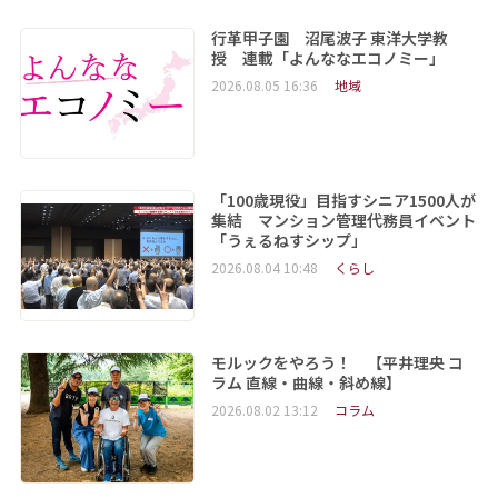
行革甲子園 沼尾波子 東洋大学教
授 連載「よんななエコノミー」
2026.08.05 16:36
地域
「100歳現役」目指すシニア1500人が
集結 マンション管理代務員イベント
「うぇるねすシップ」
2026.08.04 10:48
くらし
モルックをやろう！ 【平井理央 コ
ラム 直線・曲線・斜め線】
2026.08.02 13:12
コラム