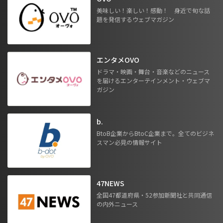
美味しい！楽しい！感動！ 身近で旬な話
題を発信するウェブマガジン
エンタメOVO
ドラマ・映画・舞台・音楽などのニュース
を届けるエンターテインメント・ウェブマ
ガジン
b.
BtoB企業からBtoC企業まで。全てのビジネ
スマン必見の情報サイト
47NEWS
全国47都道府県・52参加新聞社と共同通信
の内外ニュース