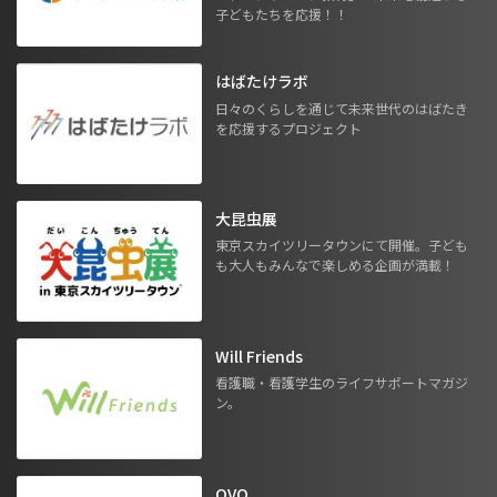
子どもたちを応援！！
はばたけラボ
日々のくらしを通じて未来世代のはばたき
を応援するプロジェクト
大昆虫展
東京スカイツリータウンにて開催。子ども
も大人もみんなで楽しめる企画が満載！
Will Friends
看護職・看護学生のライフサポートマガジ
ン。
OVO