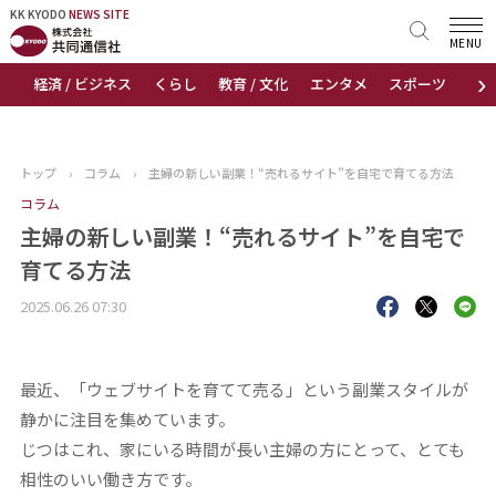
KK KYODO
KK KYODO
NEWS SITE
NEWS SITE
MENU
›
経済 / ビジネス
くらし
教育 / 文化
エンタメ
スポーツ
地
トップページ
お知らせ
トップ
›
コラム
›
主婦の新しい副業！“売れるサイト”を自宅で育てる方法
ニュース
コラム
主婦の新しい副業！“売れるサイト”を自宅で
おすすめコンテンツ
育てる方法
2025.06.26 07:30
出版物
会社概要
最近、「ウェブサイトを育てて売る」という副業スタイルが
静かに注目を集めています。
じつはこれ、家にいる時間が長い主婦の方にとって、とても
相性のいい働き方です。