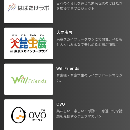
日々のくらしを通じて未来世代のはばたき
を応援するプロジェクト
大昆虫展
東京スカイツリータウンにて開催。子ども
も大人もみんなで楽しめる企画が満載！
Will Friends
看護職・看護学生のライフサポートマガジ
ン。
OVO
美味しい！楽しい！感動！ 身近で旬な話
題を発信するウェブマガジン