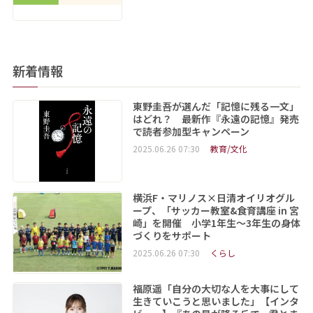
新着情報
東野圭吾が選んだ「記憶に残る一文」
はどれ？ 最新作『永遠の記憶』発売
で読者参加型キャンペーン
2025.06.26 07:30
教育/文化
横浜F・マリノス×日清オイリオグル
ープ、「サッカー教室&食育講座 in 宮
崎」を開催 小学1年生～3年生の身体
づくりをサポート
2025.06.26 07:30
くらし
福原遥「自分の大切な人を大事にして
生きていこうと思いました」【インタ