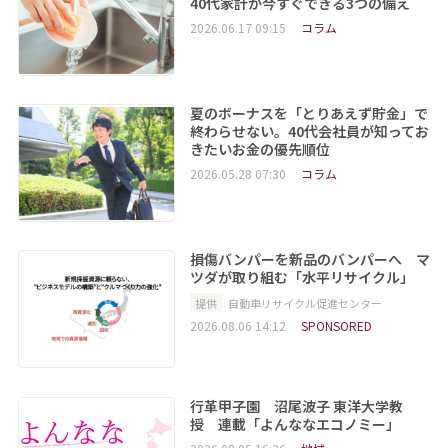
40代家計が今すぐできる3つの備え
2026.06.17 09:15
コラム
夏のボーナスを「とりあえず貯金」で
終わらせない。40代会社員が知ってお
きたいお金の優先順位
2026.05.28 07:30
コラム
損傷バンパーを新品のバンパーへ マ
ツダが取り組む「水平リサイクル」
提供
自動車リサイクル促進センター
2026.08.06 14:12
SPONSORED
行革甲子園 沼尾波子 東洋大学教
授 連載「よんななエコノミー」