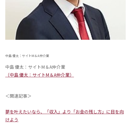
中島 優太：サイトM＆A仲介業
中島 優太：サイトM＆A仲介業
（中島 優太：サイトM＆A仲介業）
＜関連記事＞
夢を叶えたいなら、「収入」より「お金の残し方」に目を向
けよう