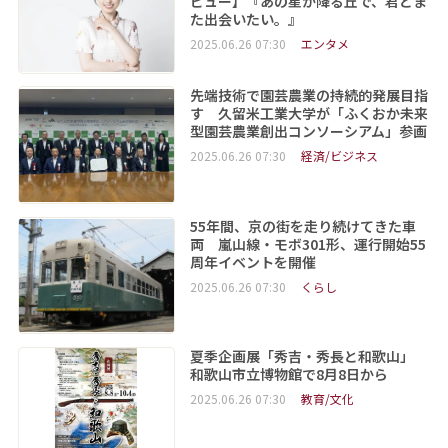
ビュー】『あの星が降る丘で、君とま
た出会いたい。』
2025.06.26 07:30
エンタメ
先端技術で園芸農業の持続的発展目指
す 久留米工業大学が「ふくおか未来
型園芸農業創出コンソーシアム」参画
2025.06.26 07:30
経済/ビジネス
55年間、京の街を走り続けてきた車
両 嵐山線・モボ301形、運行開始55
周年イベントを開催
2025.06.26 07:30
くらし
夏季企画展「秀吉・秀長と和歌山」
和歌山市立博物館で8月8日から
2025.06.26 07:30
教育/文化