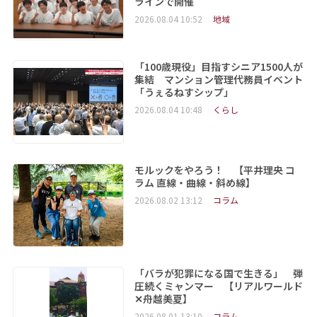
ラインで開催
2026.08.04 10:52
地域
「100歳現役」目指すシニア1500人が
集結 マンション管理代務員イベント
「うぇるねすシップ」
2026.08.04 10:48
くらし
モルックをやろう！ 【平井理央 コ
ラム 直線・曲線・斜め線】
2026.08.02 13:12
コラム
「バラが犯罪になる国で生きる」 弾
圧続くミャンマー 【リアルワールド
✕舟越美夏】
2026.08.01 13:10
コラム