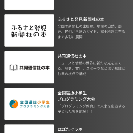
ふるさと発見 新聞社の本
全国の新聞社の出版物。地域の自然、歴
史、民俗から旅のガイド、郷土料理に至る
まで多彩に展開
共同通信社の本
ニュースと情報の世界に新たな光を当て
る。歴史、文化、スポーツなど深い知識と
独自の視点で構成
全国選抜小学生
プログラミング大会
「プログラミング教育」で未来を創造する
子どもたちを応援！！
はばたけラボ