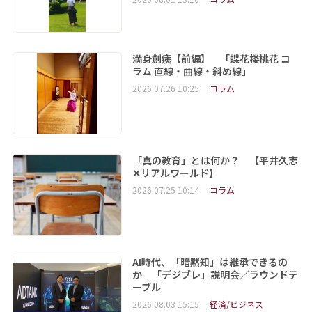
満身創痍【前編】 「蝶花楼桃花 コ
ラム 直線・曲線・斜め線」
2026.07.26 10:25
コラム
「真の教育」とは何か？ 【平井久志
✕リアルワールド】
2026.07.25 10:14
コラム
AI時代、「暗黙知」は継承できるの
か 「デジブレ」説明会／ラウンドテ
ーブル
2026.08.03 15:15
経済/ビジネス