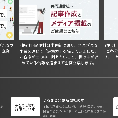
新たなブ
(株)共同通信社は半世紀に渡り、さまざまな
(株)
ア企業
事業を通じて「編集力」を培ってきました。
ど各
お客様が世の中に訴えたいこと、世の中が求
す。一
めている情報を踏まえて企画立案します。
ふるさと発見 新聞社の本
も歴
全国の新聞社の出版物。地域の自然、歴史、
民俗から旅のガイド、郷土料理に至るまで多
彩に展開