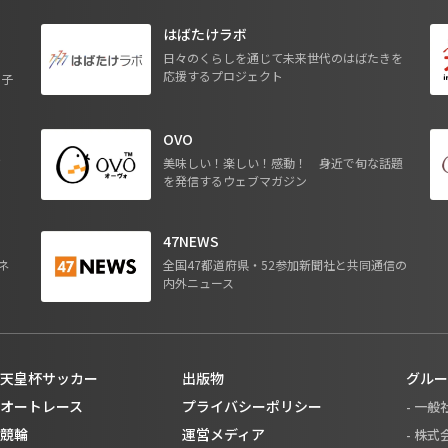
はばたけラボ
日々のくらしを通じて未来世代のはばたきを
応援するプロジェクト
る子
OVO
ジ
美味しい！楽しい！感動！ 身近で旬な話題
を発信するウェブマガジン
47NEWS
ネ
全国47都道府県・52参加新聞社と共同通信の
内外ニュース
天皇杯サッカー
出版物
グルー
オートレース
プライバシーポリシー
- 一
競輪
運営メディア
- 株