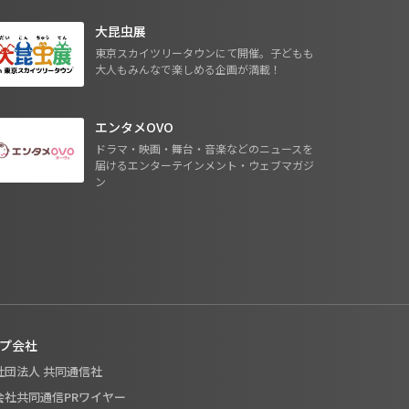
大昆虫展
東京スカイツリータウンにて開催。子どもも
大人もみんなで楽しめる企画が満載！
エンタメOVO
ドラマ・映画・舞台・音楽などのニュースを
届けるエンターテインメント・ウェブマガジ
ン
プ会社
般社団法人 共同通信社
式会社共同通信PRワイヤー