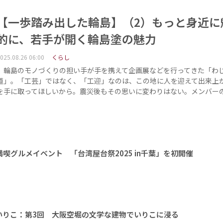
【一歩踏み出した輪島】（2）もっと身近に
的に、若手が開く輪島塗の魅力
025.08.26 06:00
くらし
輪島のモノづくりの担い手が手を携えて企画展などを行ってきた「わ
道」。「工芸」ではなく、「工迎」なのは、この地に人を迎えて出来上
を手に取ってほしいから。震災後もその思いに変わりはない。メンバー
喫グルメイベント 「台湾屋台祭2025 in千葉」を初開催
いりこ：第3回 大阪空堀の文学な建物でいりこに浸る