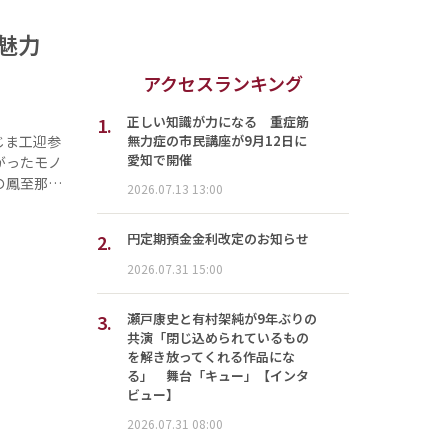
魅力
アクセスランキング
1.
正しい知識が力になる 重症筋
無力症の市民講座が9月12日に
じま工迎参
愛知で開催
がったモノ
の鳳至那…
2026.07.13 13:00
2.
円定期預金金利改定のお知らせ
2026.07.31 15:00
3.
瀬戸康史と有村架純が9年ぶりの
共演「閉じ込められているもの
を解き放ってくれる作品にな
る」 舞台「キュー」【インタ
ビュー】
2026.07.31 08:00