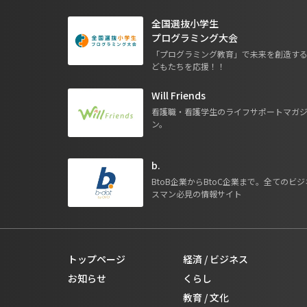
全国選抜小学生
プログラミング大会
「プログラミング教育」で未来を創造す
どもたちを応援！！
Will Friends
看護職・看護学生のライフサポートマガ
ン。
b.
BtoB企業からBtoC企業まで。全てのビジ
スマン必見の情報サイト
トップページ
経済 / ビジネス
お知らせ
くらし
教育 / 文化