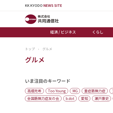
KK KYODO
NEWS SITE
経済 / ビジネス
くらし
トップ
›
グルメ
トップページ
グルメ
お知らせ
いま注目のキーワード
高畑充希
Too Young
MG
重症筋無力症
全国筋無力症友の会
b.dot
愛知
瀬戸康史