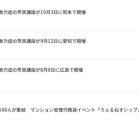
無力症の市民講座が10月3日に熊本で開催
無力症の市民講座が9月12日に愛知で開催
無力症の市民講座が8月8日に広島で開催
1500人が集結 マンション管理代務員イベント「うぇるねすシップ