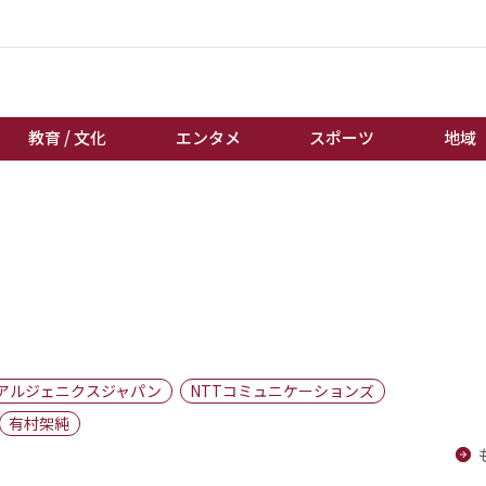
教育 / 文化
エンタメ
スポーツ
地域
経済 / ビジネス
誰もが輝いて働く社会へ
くらし
天皇杯サッカー
教育 / 文化
オートレース
エンタメ
競輪
スポーツ
ボートレース
地域
棋王戦
アルジェニクスジャパン
NTTコミュニケーションズ
キーパーソン
女流本因坊戦
有村架純