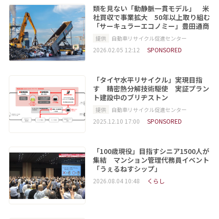
類を見ない「動静脈一貫モデル」 米
社買収で事業拡大 50年以上取り組む
「サーキュラーエコノミー」豊田通商
提供
自動車リサイクル促進センター
2026.02.05 12:12
SPONSORED
「タイヤ水平リサイクル」実現目指
す 精密熱分解技術駆使 実証プラン
ト建設中のブリヂストン
提供
自動車リサイクル促進センター
2025.12.10 17:00
SPONSORED
「100歳現役」目指すシニア1500人が
集結 マンション管理代務員イベント
「うぇるねすシップ」
2026.08.04 10:48
くらし