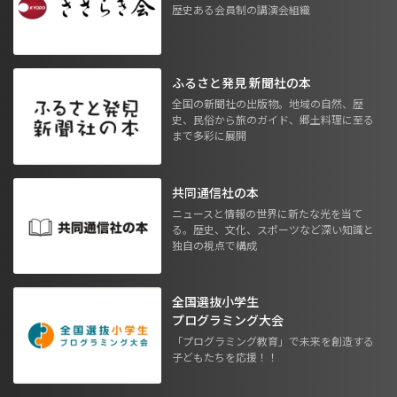
歴史ある会員制の講演会組織
ふるさと発見 新聞社の本
全国の新聞社の出版物。地域の自然、歴
史、民俗から旅のガイド、郷土料理に至る
まで多彩に展開
共同通信社の本
ニュースと情報の世界に新たな光を当て
る。歴史、文化、スポーツなど深い知識と
独自の視点で構成
全国選抜小学生
プログラミング大会
「プログラミング教育」で未来を創造する
子どもたちを応援！！