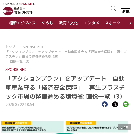
KK KYODO
KK KYODO
NEWS SITE
NEWS SITE
MENU
›
経済 / ビジネス
くらし
教育 / 文化
エンタメ
スポーツ
地
トップページ
お知らせ
トップ
›
SPONSORED
›
「アクションプラン」をアップデート 自動車産業守る「経済安全保障」 再生プ
ニュース
ラスチック市場の整備進める環境省
›
画像一覧（3）
SPONSORED
おすすめコンテンツ
「アクションプラン」をアップデート 自動
出版物
車産業守る「経済安全保障」 再生プラスチ
ック市場の整備進める環境省: 画像一覧（3）
会社概要
2026.05.22 10:54
3
/
8