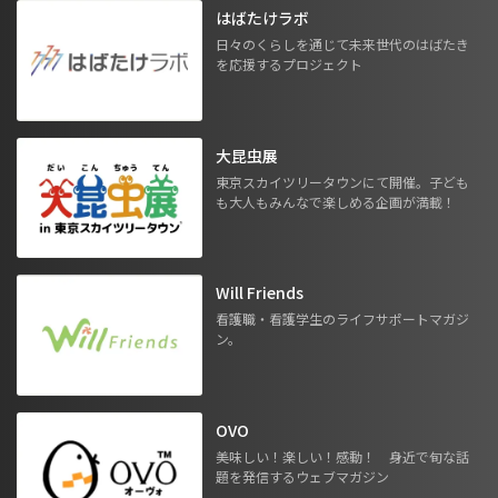
はばたけラボ
日々のくらしを通じて未来世代のはばたき
を応援するプロジェクト
大昆虫展
東京スカイツリータウンにて開催。子ども
も大人もみんなで楽しめる企画が満載！
Will Friends
看護職・看護学生のライフサポートマガジ
ン。
OVO
美味しい！楽しい！感動！ 身近で旬な話
題を発信するウェブマガジン