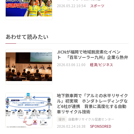
2026.05.22 10:54
スポーツ
あわせて読みたい
JICNが福岡で地域脱炭素化イベン
ト 「百年ソーラー九州」企業ら熱弁
2026.03.06 11:00
経済/ビジネス
地下鉄車両で「アルミの水平リサイク
ル」初実現 ホンダトレーディングな
ど6社が連携 背景に高度化する自動
車リサイクル技術
提供
自動車リサイクル促進センター
2026.02.24 16:38
SPONSORED