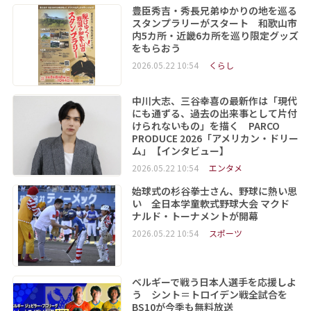
豊臣秀吉・秀長兄弟ゆかりの地を巡る
スタンプラリーがスタート 和歌山市
内5カ所・近畿6カ所を巡り限定グッズ
をもらおう
2026.05.22 10:54
くらし
中川大志、三谷幸喜の最新作は「現代
にも通ずる、過去の出来事として片付
けられないもの」を描く PARCO
PRODUCE 2026「アメリカン・ドリー
ム」【インタビュー】
2026.05.22 10:54
エンタメ
始球式の杉谷拳士さん、野球に熱い思
い 全日本学童軟式野球大会 マクド
ナルド・トーナメントが開幕
2026.05.22 10:54
スポーツ
ベルギーで戦う日本人選手を応援しよ
う シント＝トロイデン戦全試合を
BS10が今季も無料放送