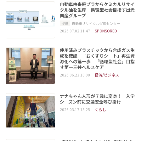
自動車由来廃プラからケミカルリサイ
クル油を生産 循環型社会目指す出光
興産グループ
提供
自動車リサイクル促進センター
2026.07.02 11:47
SPONSORED
使用済みプラスチックから合成ガス生
成を確認 「おくすりシート」再生資
源化への第一歩 「循環型社会」目指
す第一三共ヘルスケア
2026.06.23 10:00
経済/ビジネス
ナナちゃん人形が７歳に変身！ 入学
シーズン前に交通安全呼び掛け
2026.03.17 13:25
くらし