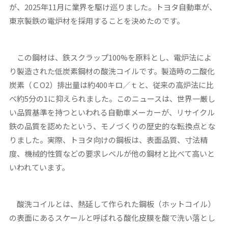
が、2025年11月に業界を駆け巡りました。トヨタ自動車が、
東京製鉄の電炉材を採用することを決めたのです。
この鋼材は、鉄スクラップ100%を原料とし、電炉法によ
り製造された低炭素鋼材の酸洗コイルです。製造時の二酸化
炭素（ＣO2）排出量は約400キロ／ｔと、従来の高炉法に比
べ約5分の1に抑えられました。このニュースは、世界一厳し
い品質基準を持つといわれる自動車メーカーが、リサイクル
鉄の品質を認めたという、モノづくりの歴史的な転換点とな
りました。実際、トヨタ向けの鋼板は、表面品質、寸法精
度、機械的性質などの要求レベルが他の鋼材と比べて高いと
いわれています。
酸洗コイルとは、熱延して作られた鋼板（ホットコイル）
の表面にあるスケールと呼ばれる酸化皮膜を酸で洗い落とし