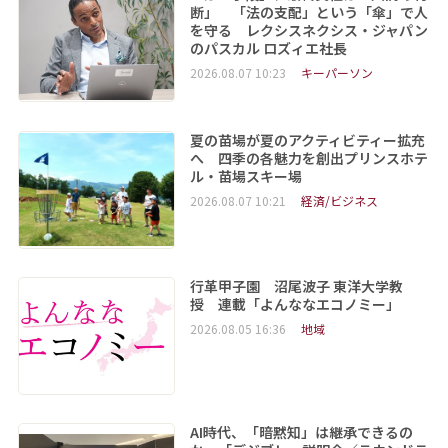
断」 「法の支配」という「傘」で人
を守る レクシスネクシス・ジャパン
のパスカル ロズィエ社長
2026.08.07 10:23
キーパーソン
夏の苗場が夏のアクティビティー拡充
へ 四季の各魅力を創出プリンスホテ
ル・苗場スキー場
2026.08.07 10:21
経済/ビジネス
行革甲子園 沼尾波子 東洋大学教
授 連載「よんななエコノミー」
2026.08.05 16:36
地域
AI時代、「暗黙知」は継承できるの