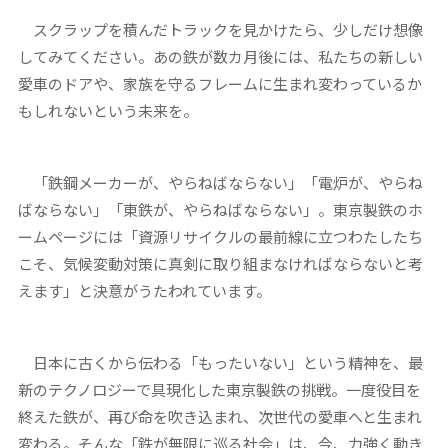
スクラップを積んだトラックを見かけたら、少しだけ想像
してみてください。あの鉄が数カ月後には、私たちの新しい
愛車のドアや、家族を守るフレームに生まれ変わっているか
もしれないという未来を。
「鉄鋼メーカーが、やらねばならない」「電炉が、やらね
ばならない」「東鉄が、やらねばならない」。東京製鉄のホ
ームページには「資源リサイクルの最前線に立つわたしたち
こそ、気候変動対策に真剣に取り組まなければならないと考
えます」と決意がうたわれています。
日本に古くから伝わる「もったいない」という精神を、最
新のテクノロジーで具現化した東京製鉄の挑戦。一度役目を
終えた鉄が、再び命を吹き込まれ、次世代の愛車へと生まれ
変わる。そんな「鉄が無限に巡る社会」は、今、力強く動き