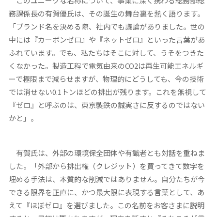
このユニークな名称について、事業に深く携わる総務部総
務課係長の有賀優氏は、その誕生の舞台裏を熱く語ります。
「ブランド名を決める際、社内でも議論がありました。世の
中には『カーボンゼロ』や『ネットゼロ』といった言葉があ
ふれています。でも、私たちはそこに対して、うそをつきた
くなかった。製造工程で電気由来のCO2は再生可能エネルギ
ーで極限まで減らせますが、物理的にどうしても、今の技術
では消せない0.1トンほどの排出が残ります。これを無視して
『ゼロ』と呼ぶのは、東京製鉄の誠実さに反するのではない
かと」。
有賀氏は、外部の環境保全団体や有識者とも対話を重ねま
した。「外部から排出権（クレジット）を買ってきて数字を
埋める手法は、本質的な削減ではありません。自分たちが今
できる限界を正直に、かつ最大限に表現する言葉として、あ
えて『ほぼゼロ』を選びました。この名前をお客さまに説明