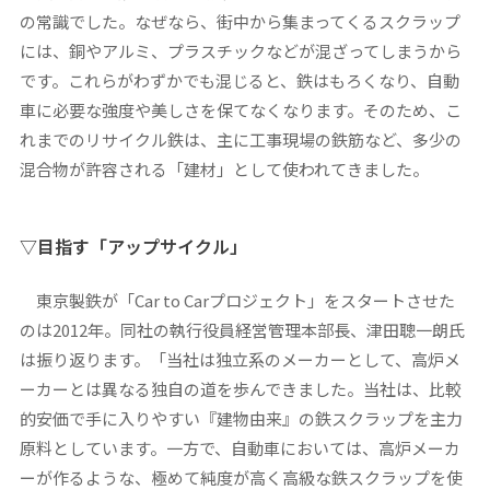
の常識でした。なぜなら、街中から集まってくるスクラップ
には、銅やアルミ、プラスチックなどが混ざってしまうから
です。これらがわずかでも混じると、鉄はもろくなり、自動
車に必要な強度や美しさを保てなくなります。そのため、こ
れまでのリサイクル鉄は、主に工事現場の鉄筋など、多少の
混合物が許容される「建材」として使われてきました。
▽目指す「アップサイクル」
東京製鉄が「Car to Carプロジェクト」をスタートさせた
のは2012年。同社の執行役員経営管理本部長、津田聰一朗氏
は振り返ります。「当社は独立系のメーカーとして、高炉メ
ーカーとは異なる独自の道を歩んできました。当社は、比較
的安価で手に入りやすい『建物由来』の鉄スクラップを主力
原料としています。一方で、自動車においては、高炉メーカ
ーが作るような、極めて純度が高く高級な鉄スクラップを使