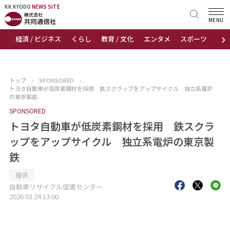
KK KYODO
KK KYODO
NEWS SITE
NEWS SITE
MENU
›
経済 / ビジネス
くらし
教育 / 文化
エンタメ
スポーツ
地
トップページ
お知らせ
トップ
›
SPONSORED
›
トヨタ自動車が低炭素鋼材を採用 鉄スクラップをアップサイクル 独立系電炉
ニュース
の東京製鉄
SPONSORED
おすすめコンテンツ
トヨタ自動車が低炭素鋼材を採用 鉄スクラ
ップをアップサイクル 独立系電炉の東京製
出版物
鉄
会社概要
提供
自動車リサイクル促進センター
2026.03.24 13:00