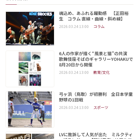
魂込め、あふれる躍動感 【正田裕
生 コラム 直線・曲線・斜め線】
2026.03.24 13:00
コラム
6人の作家が描く“風景と猫”の共演
歌舞伎座そばのギャラリーYOHAKUで
8月20日から開催
2026.03.24 13:00
教育/文化
弓ヶ浜（鳥取）が初勝利 全日本学童
野球の1回戦
2026.03.24 13:00
スポーツ
LVに敗訴して人気が出た ミルクティ