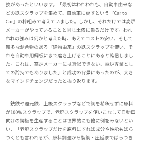
換があったといいます。「最初はわれわれも、自動車由来な
どの鉄スクラップを集めて、自動車に戻すという『Car to
Car』の枠組みで考えていました。しかし、それだけでは高炉
メーカーがやっていることと同じ土俵に乗るだけです。われ
われの強みは何かと考えた時、あえてコストの安い、そして
雑多な混合物のある『建物由来』の鉄スクラップを使い、そ
れを自動車用鋼板にまで磨き上げることにあると確信しまし
た。これは、高炉メーカーには真似できない、電炉専業とし
ての矜持でもありました」と成功の背景にあったのが、大き
なマインドチェンジだったと振り返ります。
銑鉄や還元鉄、上級スクラップなどで銅を希釈せずに原料
が100%スクラップで、老廃スクラップを使いこなして自動車
向けの鋼板を生産することは世界的にも他に例をみないとい
い、「老廃スクラップだけを原料にすれば成分や性能もばら
つくとも言われるが、原料調達から製鋼・圧延までばらつき