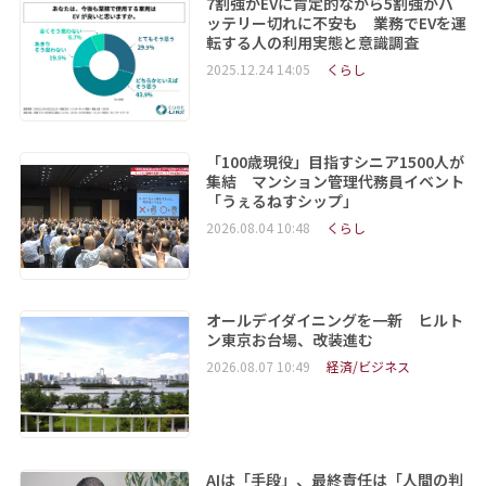
7割強がEVに肯定的ながら5割強がバ
ッテリー切れに不安も 業務でEVを運
転する人の利用実態と意識調査
2025.12.24 14:05
くらし
「100歳現役」目指すシニア1500人が
集結 マンション管理代務員イベント
「うぇるねすシップ」
2026.08.04 10:48
くらし
オールデイダイニングを一新 ヒルト
ン東京お台場、改装進む
2026.08.07 10:49
経済/ビジネス
AIは「手段」、最終責任は「人間の判