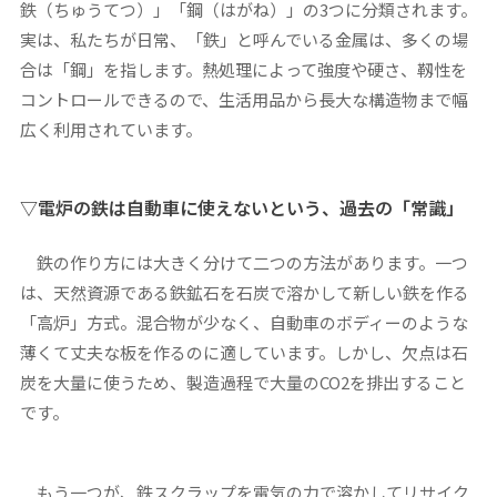
鉄（ちゅうてつ）」「鋼（はがね）」の3つに分類されます。
実は、私たちが日常、「鉄」と呼んでいる金属は、多くの場
合は「鋼」を指します。熱処理によって強度や硬さ、靱性を
コントロールできるので、生活用品から長大な構造物まで幅
広く利用されています。
▽電炉の鉄は自動車に使えないという、過去の「常識」
鉄の作り方には大きく分けて二つの方法があります。一つ
は、天然資源である鉄鉱石を石炭で溶かして新しい鉄を作る
「高炉」方式。混合物が少なく、自動車のボディーのような
薄くて丈夫な板を作るのに適しています。しかし、欠点は石
炭を大量に使うため、製造過程で大量のCO2を排出すること
です。
もう一つが、鉄スクラップを電気の力で溶かしてリサイク