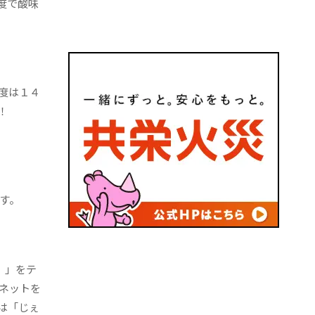
度で酸味
度は１４
！
す。
。」をテ
ネットを
は「じぇ