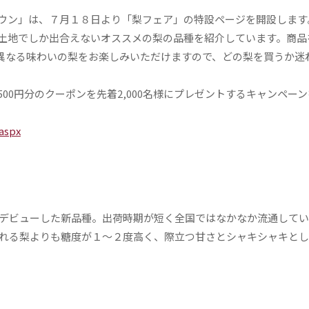
ウン」は、７月１８日より「梨フェア」の特設ページを開設します
土地でしか出合えないオススメの梨の品種を紹介しています。商品
異なる味わいの梨をお楽しみいただけますので、どの梨を買うか迷
0円分のクーポンを先着2,000名様にプレゼントするキャンペー
aspx
にデビューした新品種。出荷時期が短く全国ではなかなか流通して
される梨よりも糖度が１～２度高く、際立つ甘さとシャキシャキと