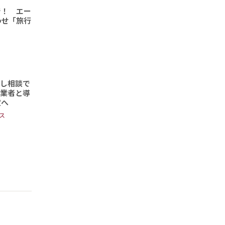
で！ エー
わせ「旅行
頼し相談で
事業者と導
定へ
ス