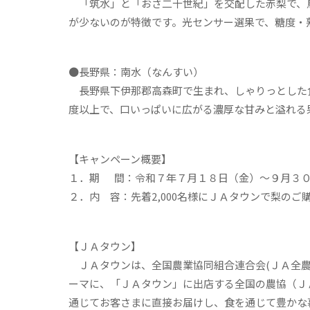
「筑水」と「おさ二十世紀」を交配した赤梨で、
が少ないのが特徴です。光センサー選果で、糖度・
●長野県：南水（なんすい）
長野県下伊那郡高森町で生まれ、しゃりっとした
度以上で、口いっぱいに広がる濃厚な甘みと溢れる
【キャンペーン概要】
１．期 間：令和７年７月１８日（金）～９月３
２．内 容：先着2,000名様にＪＡタウンで梨の
【ＪＡタウン】
ＪＡタウンは、全国農業協同組合連合会(ＪＡ全農
ーマに、「ＪＡタウン」に出店する全国の農協（Ｊ
通じてお客さまに直接お届けし、食を通じて豊かな