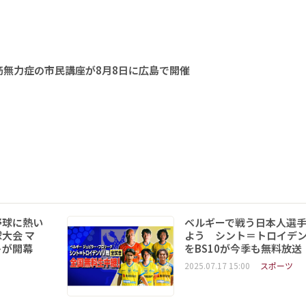
無力症の市民講座が8月8日に広島で開催
野球に熱い
ベルギーで戦う日本人選
大会 マ
よう シント＝トロイデ
トが開幕
をBS10が今季も無料放送
2025.07.17 15:00
スポーツ