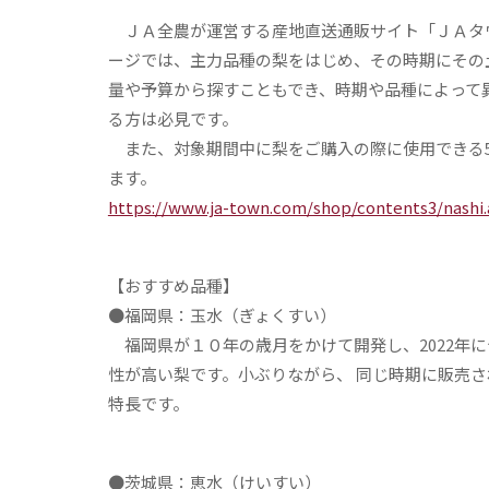
ＪＡ全農が運営する産地直送通販サイト「ＪＡタ
ージでは、主力品種の梨をはじめ、その時期にその
量や予算から探すこともでき、時期や品種によって
る方は必見です。
また、対象期間中に梨をご購入の際に使用できる50
ます。
https://www.ja-town.com/shop/contents3/nashi.
【おすすめ品種】
●福岡県：玉水（ぎょくすい）
福岡県が１０年の歳月をかけて開発し、2022年
性が高い梨です。小ぶりながら、 同じ時期に販売
特長です。
●茨城県：恵水（けいすい）