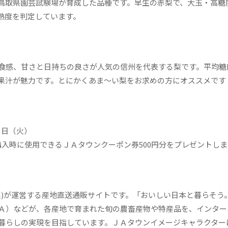
鳥取県園芸試験場が育成した品種です。早生の赤梨で、大玉・高糖
熟度を判定しています。
食感、甘さと日持ちの良さが人気の信州を代表する梨です。平均糖
果汁が魅力です。とにかくあま～い梨をお求めの方にオススメです
０日（火）
ご購入時に使用できるＪＡタウンクーポン券500円分をプレゼントしま
)が運営する産地直送通販サイトです。「おいしい日本と暮らそう
Ａ）などが、各産地で育まれた旬の農畜産物や特産品を、インター
暮らしの実現を目指しています。ＪＡタウンイメージキャラクター