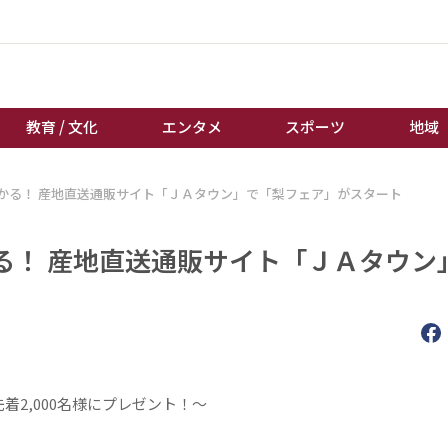
教育 / 文化
エンタメ
スポーツ
地域
かる！ 産地直送通販サイト「ＪＡタウン」で「梨フェア」がスタート
経済 / ビジネス
誰もが輝いて働く社会へ
くらし
天皇杯サッカー
る！ 産地直送通販サイト「ＪＡタウン
教育 / 文化
オートレース
エンタメ
競輪
スポーツ
ボートレース
地域
棋王戦
キーパーソン
女流本因坊戦
着2,000名様にプレゼント！～