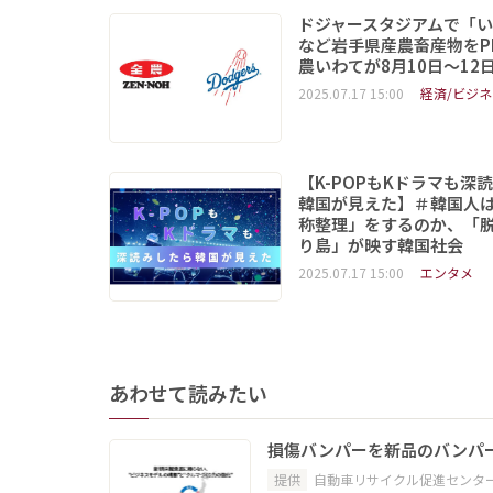
ドジャースタジアムで「
など岩手県産農畜産物をP
農いわてが8月10日～12
2025.07.17 15:00
経済/ビジネ
【K-POPもKドラマも深
韓国が見えた】＃韓国人
称整理」をするのか、「
り島」が映す韓国社会
2025.07.17 15:00
エンタメ
あわせて読みたい
損傷バンパーを新品のバンパ
提供
自動車リサイクル促進センタ