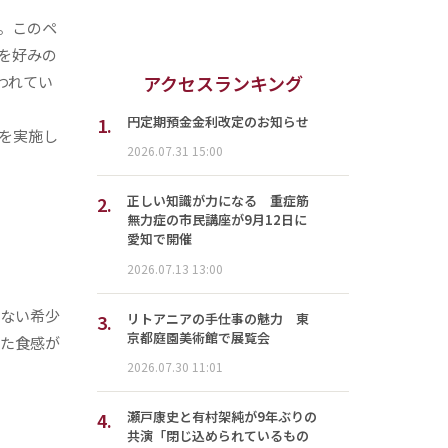
。このペ
を好みの
アクセスランキング
われてい
1.
円定期預金金利改定のお知らせ
ンを実施し
2026.07.31 15:00
2.
正しい知識が力になる 重症筋
無力症の市民講座が9月12日に
愛知で開催
2026.07.13 13:00
いない希少
3.
リトアニアの手仕事の魅力 東
京都庭園美術館で展覧会
した食感が
2026.07.30 11:01
4.
瀬戸康史と有村架純が9年ぶりの
共演「閉じ込められているもの