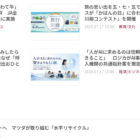
いわて牛」
旅の思い出を五・七・五
R JA全
スが「かばんの日」に合
日に実施
川柳コンテスト」を開催
ス
2025.07.17 15:00
教育/文化
読みしたら
「人がAIに求めるのは信
はなぜ「呼
きること」 ロジカがAI
脱出おひと
入機関の共通指針案を策
2025.07.17 15:00
経済/ビジネ
ーへ マツダが取り組む「水平リサイクル」
ー