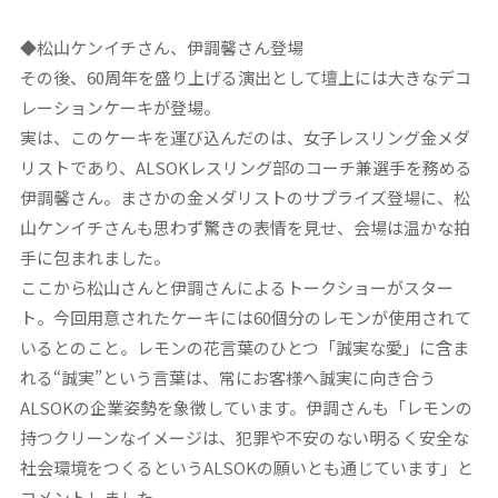
◆
松山ケンイチさん、伊調馨さん登場
その後、60周年を盛り上げる演出として壇上には大きなデコ
レーションケーキが登場。
実は、このケーキを運び込んだのは、女子レスリング金メダ
リストであり、ALSOKレスリング部のコーチ兼選手を務める
伊調馨さん。まさかの金メダリストのサプライズ登場に、松
山ケンイチさんも思わず驚きの表情を見せ、会場は温かな拍
手に包まれました。
ここから松山さんと伊調さんによるトークショーがスター
ト。今回用意されたケーキには60個分のレモンが使用されて
いるとのこと。レモンの花言葉のひとつ「誠実な愛」に含ま
れる“誠実”という言葉は、常にお客様へ誠実に向き合う
ALSOKの企業姿勢を象徴しています。伊調さんも「レモンの
持つクリーンなイメージは、犯罪や不安のない明るく安全な
社会環境をつくるというALSOKの願いとも通じています」と
コメントしました。