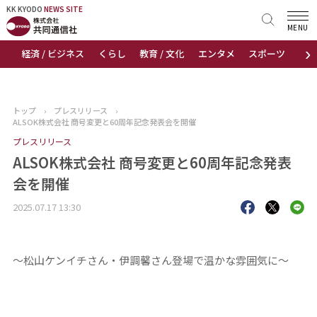
KK KYODO
KK KYODO
NEWS SITE
NEWS SITE
MENU
›
経済 / ビジネス
くらし
教育 / 文化
エンタメ
スポーツ
地
トップページ
お知らせ
トップ
›
プレスリリース
›
ALSOK株式会社 商号変更と60周年記念発表会を開催
ニュース
プレスリリース
ALSOK株式会社 商号変更と60周年記念発表
おすすめコンテンツ
会を開催
出版物
2025.07.17 13:30
会社概要
～松山ケンイチさん・伊調馨さん登場で温かな雰囲気に～