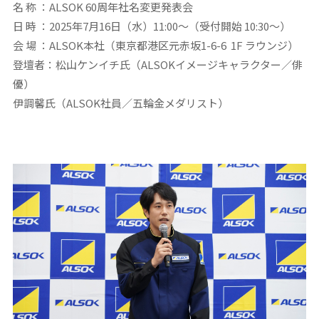
名 称
：ALSOK 60周年社名変更発表会
日 時
：2025年7月16日（水）11:00～（受付開始 10:30～）
会 場
：ALSOK本社（東京都港区元赤坂1-6-6 1F ラウンジ）
登壇者
：松山ケンイチ氏（ALSOKイメージキャラクター／俳
優）
伊調馨氏（ALSOK社員／五輪金メダリスト）