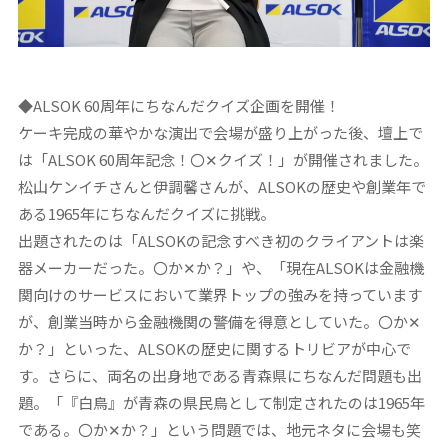
◆
ALSOK
60
周年にちなんだクイズ企画を開催！
ケーキ完成の華やかな演出で会場が盛り上がった後、壇上で
は「ALSOK 60周年記念！〇✕クイズ！」が開催されました。
松山ケンイチさんと伊調馨さんが、ALSOKの歴史や創業年で
ある1965年にちなんだクイズに挑戦。
出題されたのは「ALSOKの記念すべき初のクライアントは楽
器メーカーだった。〇か✕か？」や、「現在ALSOKは金融機
関向けのサービスにおいて業界トップの強みを持っています
が、創業当時から金融機関の警備を得意としていた。〇か✕
か？」といった、ALSOKの歴史に関するトリビアが中心で
す。さらに、両名の出身地である青森県にちなんだ問題も出
題。「『白鳥』が青森の県民鳥として制定されたのは1965年
である。〇か✕か？」という問題では、地元ネタに会場も笑