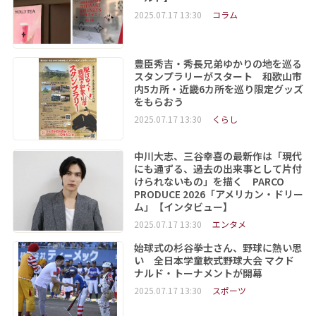
2025.07.17 13:30
コラム
豊臣秀吉・秀長兄弟ゆかりの地を巡る
スタンプラリーがスタート 和歌山市
内5カ所・近畿6カ所を巡り限定グッズ
をもらおう
2025.07.17 13:30
くらし
中川大志、三谷幸喜の最新作は「現代
にも通ずる、過去の出来事として片付
けられないもの」を描く PARCO
PRODUCE 2026「アメリカン・ドリー
ム」【インタビュー】
2025.07.17 13:30
エンタメ
始球式の杉谷拳士さん、野球に熱い思
い 全日本学童軟式野球大会 マクド
ナルド・トーナメントが開幕
2025.07.17 13:30
スポーツ