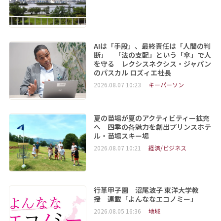
AIは「手段」、最終責任は「人間の判
断」 「法の支配」という「傘」で人
を守る レクシスネクシス・ジャパン
のパスカル ロズィエ社長
2026.08.07 10:23
キーパーソン
夏の苗場が夏のアクティビティー拡充
へ 四季の各魅力を創出プリンスホテ
ル・苗場スキー場
2026.08.07 10:21
経済/ビジネス
行革甲子園 沼尾波子 東洋大学教
授 連載「よんななエコノミー」
2026.08.05 16:36
地域