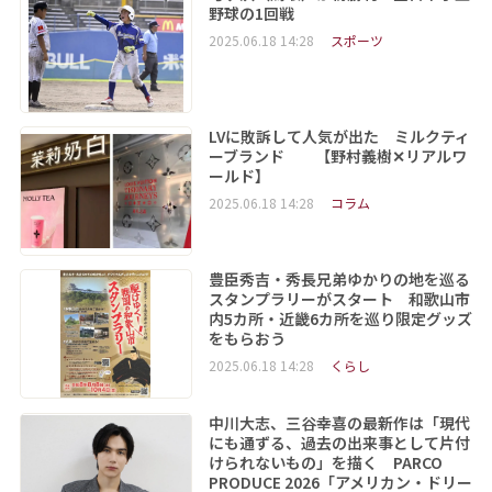
野球の1回戦
2025.06.18 14:28
スポーツ
LVに敗訴して人気が出た ミルクティ
ーブランド 【野村義樹✕リアルワ
ールド】
2025.06.18 14:28
コラム
豊臣秀吉・秀長兄弟ゆかりの地を巡る
スタンプラリーがスタート 和歌山市
内5カ所・近畿6カ所を巡り限定グッズ
をもらおう
2025.06.18 14:28
くらし
中川大志、三谷幸喜の最新作は「現代
にも通ずる、過去の出来事として片付
けられないもの」を描く PARCO
PRODUCE 2026「アメリカン・ドリー