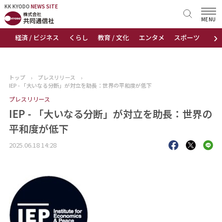
KK KYODO
KK KYODO
NEWS SITE
NEWS SITE
MENU
›
経済 / ビジネス
くらし
教育 / 文化
エンタメ
スポーツ
地
トップページ
お知らせ
トップ
›
プレスリリース
›
IEP - 「大いなる分断」が対立を助長：世界の平和度が低下
ニュース
プレスリリース
IEP - 「大いなる分断」が対立を助長：世界の
おすすめコンテンツ
平和度が低下
出版物
2025.06.18 14:28
会社概要