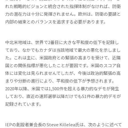
れた戦略的ビジョンと統合された指揮体制がなければ、防衛
力の潜在力は十分に発揮されません。欧州は、防衛の要請と
内部の結束とのバランスを追求する必要があります。
中北米地域は、世界で2番目に大きな平和度の低下を記録し
ており、なかでもカナダは当該地域で最大の悪化を示しまし
た。これは主に、米国政府との緊張の高まりを受けて、近隣
国との関係指標が悪化したことが要因です。米国のスコア自
体には変化は見られませんでしたが、今後は政治的緊張の高
まりや分断の進行により、平和度の低下が予想されます。
2020年以降、米国では1,500件を超える暴力的なデモが発生
しており、直近の連邦選挙以降だけでも51件の暴力的デモが
記録されています。
IEP
の創設者兼会長の
Steve Killelea
氏は、次のように述べて