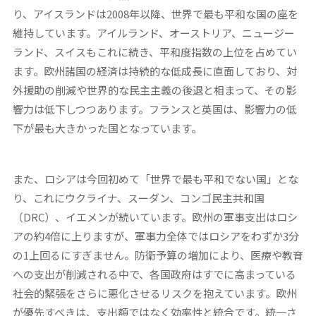
り、アイスランドは2008年以降、世界で最も平和な国の座を
維持しています。アイルランド、オーストリア、ニュージー
ランド、スイスもこれに続き、平和度指数の上位を占めてい
ます。欧州諸国の経済は持続的な低成長に直面しており、対
外援助の削減や世界的な民主主義の後退と相まって、その影
響力は低下しつつあります。フランスと英国は、影響力の低
下が最も大きかった国となっています。
また、ロシアは今回初めて「世界で最も平和でない国」とな
り、これにウクライナ、スーダン、コンゴ民主共和国
（DRC）、イエメンが続いています。欧州の軍事支出はロシ
アの約4倍に上りますが、軍事力全体ではロシアをわずか3分
の1上回るにすぎません。防衛予算の増加により、医療や教育
への支出が削減される中で、各国政府はすでに高まっている
社会的緊張をさらに悪化させるリスクを抱えています。欧州
が優先すべきは、支出額ではなく効率性と統合です。統一さ