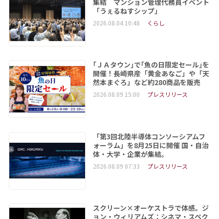
集結 マンション管理代務員イベント
「うぇるねすシップ」
2026.08.04 10:48
くらし
｢ＪＡタウン｣で｢魚の日限定セール｣を
開催！長崎県産「黄金あなご」や「天
然本まぐろ」など約280商品を販売
2026.08.09 15:00
プレスリリース
「第3回北陸半導体コンソーシアムフ
ォーラム」を8月25日に開催 国・自治
体・大学・企業が集結。
2026.08.09 07:33
プレスリリース
スクリーン×オーケストラで体感。ジ
ョン・ウィリアムズ：シネマ・スペク