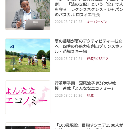
断」 「法の支配」という「傘」で人
を守る レクシスネクシス・ジャパン
のパスカル ロズィエ社長
2026.08.07 10:23
キーパーソン
夏の苗場が夏のアクティビティー拡充
へ 四季の各魅力を創出プリンスホテ
ル・苗場スキー場
2026.08.07 10:21
経済/ビジネス
行革甲子園 沼尾波子 東洋大学教
授 連載「よんななエコノミー」
2026.08.05 16:36
地域
「100歳現役」目指すシニア1500人が