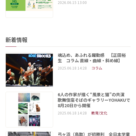
2026.06.15 13:00
新着情報
魂込め、あふれる躍動感 【正田裕
生 コラム 直線・曲線・斜め線】
2025.06.18 14:28
コラム
6人の作家が描く“風景と猫”の共演
歌舞伎座そばのギャラリーYOHAKUで
8月20日から開催
2025.06.18 14:28
教育/文化
弓ヶ浜（鳥取）が初勝利 全日本学童