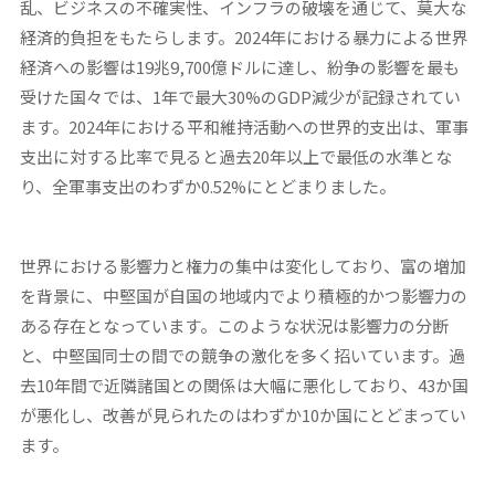
乱、ビジネスの不確実性、インフラの破壊を通じて、莫大な
経済的負担をもたらします。2024年における暴力による世界
経済への影響は19兆9,700億ドルに達し、紛争の影響を最も
受けた国々では、1年で最大30%のGDP減少が記録されてい
ます。2024年における平和維持活動への世界的支出は、軍事
支出に対する比率で見ると過去20年以上で最低の水準とな
り、全軍事支出のわずか0.52%にとどまりました。
世界における影響力と権力の集中は変化しており、富の増加
を背景に、中堅国が自国の地域内でより積極的かつ影響力の
ある存在となっています。このような状況は影響力の分断
と、中堅国同士の間での競争の激化を多く招いています。過
去10年間で近隣諸国との関係は大幅に悪化しており、43か国
が悪化し、改善が見られたのはわずか10か国にとどまってい
ます。