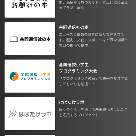
史、民俗から旅のガイド、郷土料理に至る
まで多彩に展開
共同通信社の本
ニュースと情報の世界に新たな光を当て
る。歴史、文化、スポーツなど深い知識と
独自の視点で構成
全国選抜小学生
プログラミング大会
「プログラミング教育」で未来を創造する
子どもたちを応援！！
はばたけラボ
日々のくらしを通じて未来世代のはばたき
を応援するプロジェクト