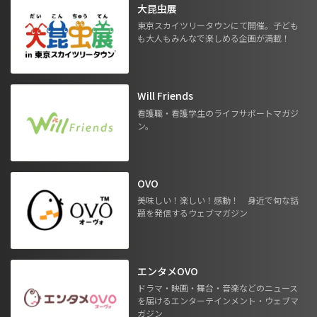
大昆虫展
東京スカイツリータウンにて開催。子ども
も大人もみんなで楽しめる企画が満載！
Will Friends
看護職・看護学生のライフサポートマガジ
ン。
OVO
美味しい！楽しい！感動！ 身近で旬な話
題を発信するウェブマガジン
エンタメOVO
ドラマ・映画・舞台・音楽などのニュース
を届けるエンターテインメント・ウェブマ
ガジン