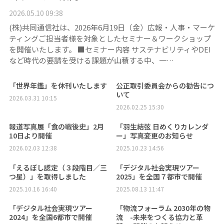
2026.05.10 09:38
(株)共同通信社は、2026年6月19日（金）広報・人事・マーケ
ティングご担当者様を対象としたセミナー＆ワークショップ
を開催いたします。 ■セミナー内容 サステナビリティやDEI
など時代の要請を受ける課題が山積する中、一…
「世界年鑑」を休刊いたします
公正取引委員会からの勧告につ
いて
2026.03.31 10:15
2026.02.25 15:30
報道写真展「食の戦後史」2月
「羽生結弦 日めくりカレンダ
10日より開催
ー」写真変更のお知らせ
2026.02.03 12:38
2025.10.23 14:56
「えるぼし認定（３段階目／三
「デジタル社会実現ツアー
つ星）」を取得しました
2025」を全国７都市で開催
2025.10.16 16:40
2025.08.13 11:47
「デジタル社会実現ツアー
「物流フォーラム 2030年の物
2024」を全国6都市で開催
流 -未来をつくる協力と革