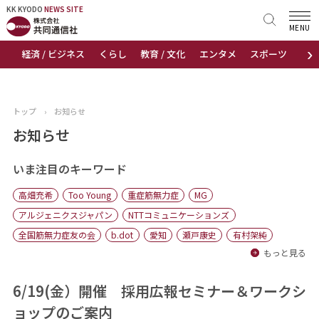
KK KYODO
KK KYODO
NEWS SITE
NEWS SITE
MENU
›
経済 / ビジネス
くらし
教育 / 文化
エンタメ
スポーツ
地
トップページ
お知らせ
トップ
›
お知らせ
ニュース
お知らせ
おすすめコンテンツ
いま注目のキーワード
高畑充希
Too Young
重症筋無力症
MG
出版物
アルジェニクスジャパン
NTTコミュニケーションズ
全国筋無力症友の会
b.dot
愛知
瀬戸康史
有村架純
会社概要
もっと見る
6/19(金）開催 採用広報セミナー＆ワークシ
ョップのご案内