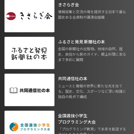
きさらぎ会
情報収集と交流の場を提供する日本で最も
歴史ある会員制の講演会組織
ふるさと発見 新聞社の本
全国の新聞社の出版物。地域の自然、歴
史、民俗から旅のガイド、郷土料理に至る
まで多彩に展開
共同通信社の本
ニュースと情報の世界に新たな光を当て
る。歴史、文化、スポーツなど深い知識と
独自の視点で構成
全国選抜小学生
プログラミング大会
「プログラミング教育」で未来を創造する