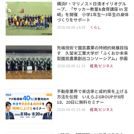
横浜F・マリノス×日清オイリオグル
ープ、「サッカー教室&食育講座 in 宮
崎」を開催 小学1年生～3年生の身体
づくりをサポート
2026.08.06 14:36
くらし
先端技術で園芸農業の持続的発展目指
す 久留米工業大学が「ふくおか未来
型園芸農業創出コンソーシアム」参画
2026.08.06 11:33
経済/ビジネス
不動産業界で来店率と成約率を上げる
方法を伝授 いえらぶGROUPが8月
18、20日に無料セミナー
2026.08.05 15:46
経済/ビジネス