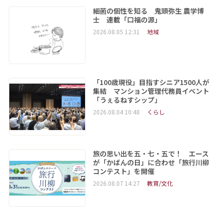
細菌の個性を知る 鬼頭弥生 農学博
士 連載「口福の源」
2026.08.05 12:31
地域
「100歳現役」目指すシニア1500人が
集結 マンション管理代務員イベント
「うぇるねすシップ」
2026.08.04 10:48
くらし
旅の思い出を五・七・五で！ エース
が「かばんの日」に合わせ「旅行川柳
コンテスト」を開催
2026.08.07 14:27
教育/文化