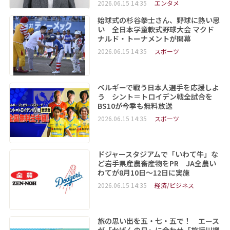
2026.06.15 14:35
エンタメ
始球式の杉谷拳士さん、野球に熱い思
い 全日本学童軟式野球大会 マクド
ナルド・トーナメントが開幕
2026.06.15 14:35
スポーツ
ベルギーで戦う日本人選手を応援しよ
う シント＝トロイデン戦全試合を
BS10が今季も無料放送
2026.06.15 14:35
スポーツ
ドジャースタジアムで「いわて牛」な
ど岩手県産農畜産物をPR JA全農い
わてが8月10日～12日に実施
2026.06.15 14:35
経済/ビジネス
旅の思い出を五・七・五で！ エース