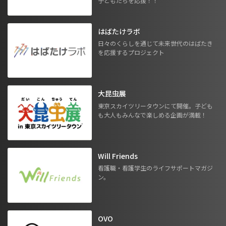
子どもたちを応援！！
はばたけラボ
日々のくらしを通じて未来世代のはばたき
を応援するプロジェクト
大昆虫展
東京スカイツリータウンにて開催。子ども
も大人もみんなで楽しめる企画が満載！
Will Friends
看護職・看護学生のライフサポートマガジ
ン。
OVO