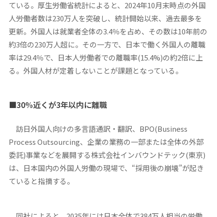
ている。厚生労働省統計によると、2024年10月末時点の外国
人労働者数は230万人を突破し、統計開始以来、過去最多を
更新。外国人は就業者全体の3.4％を占め、その数は10年前の
約3倍の230万人超に。その一方で、日本で働く外国人の離職
率は29.4％で、日本人労働者での離職率(15.4%)の約2倍に上
る。外国人材が定着しないことが課題となっている。
■30%
近くが3年以内に離職
訪日外国人向けの多言語通訳・翻訳、BPO(Business
Process Outsourcing、企業の業務の一部または全体の外部
委託)事業などを展開する株式会社インバウンドテック(東京)
は、日本国内の外国人労働の現場で、“採用後の崩壊”が起き
ていると指摘する。
同社によると、2035年には日本全体で384万人相当の労働