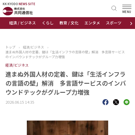
KK KYODO
KK KYODO
NEWS SITE
NEWS SITE
MENU
›
経済 / ビジネス
くらし
教育 / 文化
エンタメ
スポーツ
地
トップページ
お知らせ
トップ
›
経済/ビジネス
›
進まぬ外国人材の定着、鍵は「生活インフラの言語の壁」解消 多言語サービス
ニュース
のインバウンドテックがグループ力増強
経済/ビジネス
おすすめコンテンツ
進まぬ外国人材の定着、鍵は「生活インフラ
の言語の壁」解消 多言語サービスのインバ
出版物
ウンドテックがグループ力増強
会社概要
2026.06.15 14:35