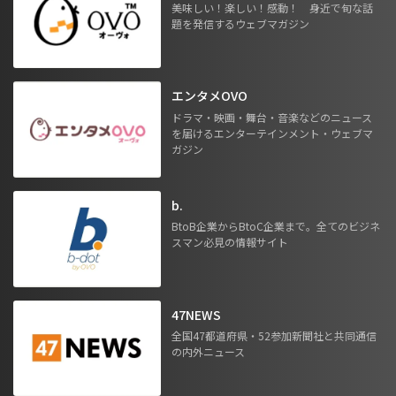
美味しい！楽しい！感動！ 身近で旬な話
題を発信するウェブマガジン
エンタメOVO
ドラマ・映画・舞台・音楽などのニュース
を届けるエンターテインメント・ウェブマ
ガジン
b.
BtoB企業からBtoC企業まで。全てのビジネ
スマン必見の情報サイト
47NEWS
全国47都道府県・52参加新聞社と共同通信
の内外ニュース