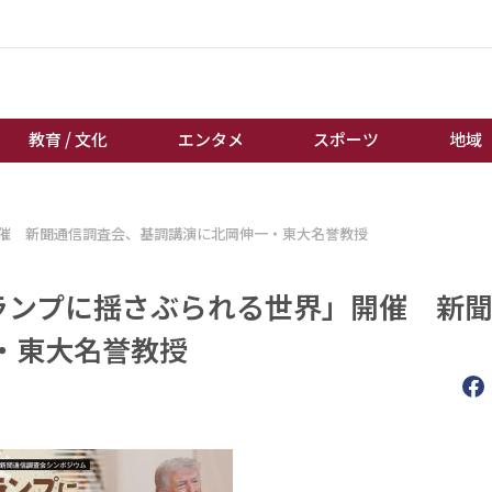
教育 / 文化
エンタメ
スポーツ
地域
経済 / ビジネス
誰もが輝いて働く社会へ
開催 新聞通信調査会、基調講演に北岡伸一・東大名誉教授
くらし
天皇杯サッカー
教育 / 文化
オートレース
トランプに揺さぶられる世界」開催 新
エンタメ
競輪
・東大名誉教授
スポーツ
ボートレース
地域
棋王戦
キーパーソン
女流本因坊戦