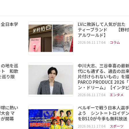
 全日本学
LVに敗訴して人気が出た
ティーブランド 【野村
アルワールド】
2026.06.11 17:04
コラム
りの地を巡
中川大志、三谷幸喜の最
ート 和歌
代にも通ずる、過去の出
を巡り限
片付けられないもの」を
PARCO PRODUCE 202
ン・ドリーム」【インタ
2026.06.11 17:04
エンタメ
野球に熱い
ベルギーで戦う日本人選
大会 マ
よう シント＝トロイデ
トが開幕
をBS10が今季も無料放送
2026.06.11 17:04
スポーツ