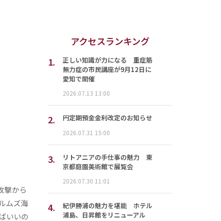
アクセスランキング
1.
正しい知識が力になる 重症筋
無力症の市民講座が9月12日に
愛知で開催
2026.07.13 13:00
2.
円定期預金金利改定のお知らせ
2026.07.31 15:00
3.
リトアニアの手仕事の魅力 東
京都庭園美術館で展覧会
2026.07.30 11:01
攻撃から
ルムズ海
4.
紀伊勝浦の魅力を堪能 ホテル
浦島、日昇館をリニューアル
ばいいの