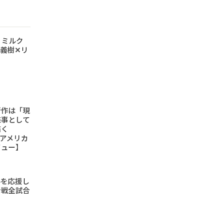
 ミルク
義樹✕リ
新作は「現
来事として
描く
6「アメリカ
ビュー】
手を応援し
ン戦全試合