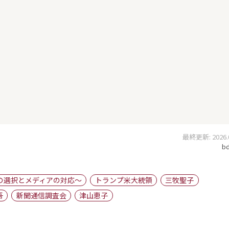
最終更新: 2026.06
bd
の選択とメディアの対応～
トランプ米大統領
三牧聖子
吾
新聞通信調査会
津山恵子