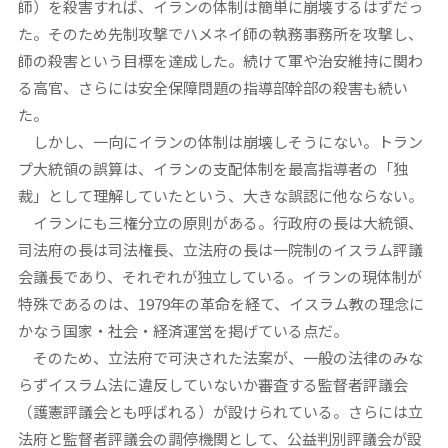
師）を殺害すれば、イランの体制は簡単に崩壊するはずだっ
た。そのため先制攻撃でハメネイ師の執務事務所を攻撃し、
師の殺害という目標を達成した。続けて軍や治安維持に関わ
る高官、さらには安全保障問題の指導部幹部の殺害も続い
た。
しかし、一向にイランの体制は崩壊しそうにない。トラン
プ大統領の誤算は、イランの支配体制を最高指導者の「独
裁」として理解していたという、大きな誤認に他ならない。
イランにも三権分立の原則がある。行政府の長は大統領、
司法府の長は司法権長、立法府の長は一院制のイスラム評議
会議長であり、それぞれが独立している。イランの現体制が
特殊であるのは、1979年の革命を経て、イスラム教の理念に
かなう国家・社会・経済運営を掲げている点だ。
そのため、立法府で可決された法案が、一般の法律のみな
らずイスラム法に違反していないか審査する監督者評議会
（護憲評議会とも呼ばれる）が設けられている。さらには立
法府と監督者評議会の調停機関として、公益判別評議会が設