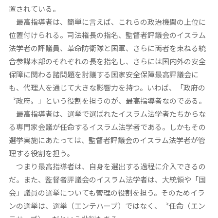
置されている。
最高指導者は、簡単に言えば、これらの政治機関の上位に
位置付けられる。司法権長の指名、監督者評議会のイスラム
法学者の評議員、革命防衛隊と国軍、さらに両者を束ねる統
合参謀本部のそれぞれの長を指名し、さらには国内外の安全
保障に関わる諸問題を討議する国家安全保障最高評議会に
も、代理人を通じて大きな影響力を持つ。いわば、「政府の
〝政府〟」という役割を担うのが、最高指導者なのである。
最高指導者は、選挙で選ばれたイスラム法学者たちからな
る専門家会議が任命するイスラム法学者である。しかもその
選挙実施にあたっては、監督者評議会のイスラム法学者が管
理する役割を担う。
つまり最高指導者は、自身を選出する過程に介入できるの
だ。また、監督者評議会のイスラム法学者は、大統領や「国
会」議員の選挙についても管理の役割を担う。そのためイラ
ンの選挙は、選挙（エンテハーブ）ではなく、〝任命（エン