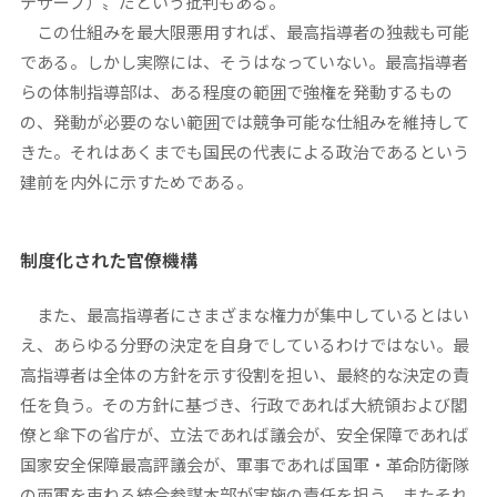
テサーブ）〟だという批判もある。
この仕組みを最大限悪用すれば、最高指導者の独裁も可能
である。しかし実際には、そうはなっていない。最高指導者
らの体制指導部は、ある程度の範囲で強権を発動するもの
の、発動が必要のない範囲では競争可能な仕組みを維持して
きた。それはあくまでも国民の代表による政治であるという
建前を内外に示すためである。
制度化された官僚機構
また、最高指導者にさまざまな権力が集中しているとはい
え、あらゆる分野の決定を自身でしているわけではない。最
高指導者は全体の方針を示す役割を担い、最終的な決定の責
任を負う。その方針に基づき、行政であれば大統領および閣
僚と傘下の省庁が、立法であれば議会が、安全保障であれば
国家安全保障最高評議会が、軍事であれば国軍・革命防衛隊
の両軍を束ねる統合参謀本部が実施の責任を担う。またそれ