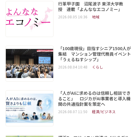
行革甲子園 沼尾波子 東洋大学教
授 連載「よんななエコノミー」
2026.08.05 16:36
地域
「100歳現役」目指すシニア1500人が
集結 マンション管理代務員イベント
「うぇるねすシップ」
2026.08.04 10:48
くらし
「人がAIに求めるのは信頼し相談でき
ること」 ロジカがAI事業者と導入機
関の共通指針案を策定へ
2026.08.07 11:50
経済/ビジネス