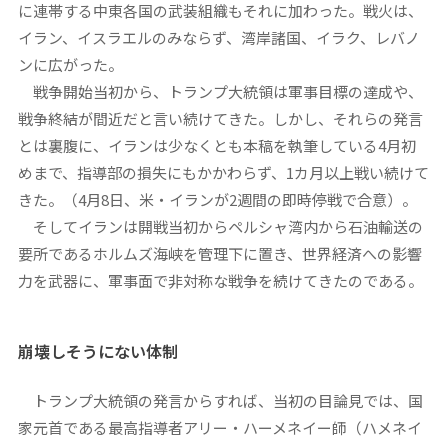
に連帯する中東各国の武装組織もそれに加わった。戦火は、
イラン、イスラエルのみならず、湾岸諸国、イラク、レバノ
ンに広がった。
戦争開始当初から、トランプ大統領は軍事目標の達成や、
戦争終結が間近だと言い続けてきた。しかし、それらの発言
とは裏腹に、イランは少なくとも本稿を執筆している4月初
めまで、指導部の損失にもかかわらず、1カ月以上戦い続けて
きた。（4月8日、米・イランが2週間の即時停戦で合意）。
そしてイランは開戦当初からペルシャ湾内から石油輸送の
要所であるホルムズ海峡を管理下に置き、世界経済への影響
力を武器に、軍事面で非対称な戦争を続けてきたのである。
崩壊しそうにない体制
トランプ大統領の発言からすれば、当初の目論見では、国
家元首である最高指導者アリー・ハーメネイー師（ハメネイ