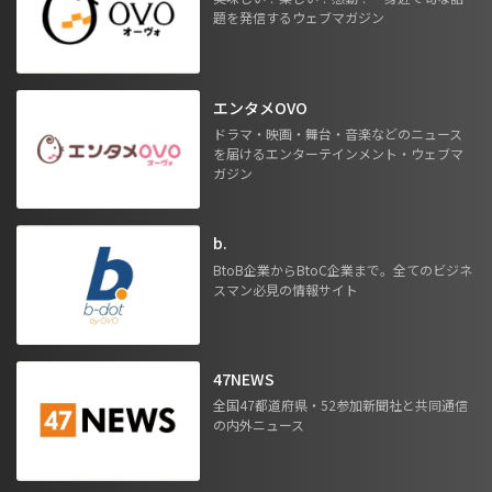
題を発信するウェブマガジン
エンタメOVO
ドラマ・映画・舞台・音楽などのニュース
を届けるエンターテインメント・ウェブマ
ガジン
b.
BtoB企業からBtoC企業まで。全てのビジネ
スマン必見の情報サイト
47NEWS
全国47都道府県・52参加新聞社と共同通信
の内外ニュース