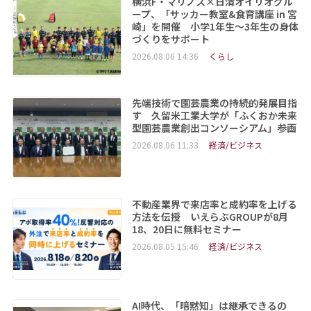
横浜F・マリノス×日清オイリオグル
ープ、「サッカー教室&食育講座 in 宮
崎」を開催 小学1年生～3年生の身体
づくりをサポート
2026.08.06 14:36
くらし
先端技術で園芸農業の持続的発展目指
す 久留米工業大学が「ふくおか未来
型園芸農業創出コンソーシアム」参画
2026.08.06 11:33
経済/ビジネス
不動産業界で来店率と成約率を上げる
方法を伝授 いえらぶGROUPが8月
18、20日に無料セミナー
2026.08.05 15:46
経済/ビジネス
AI時代、「暗黙知」は継承できるの