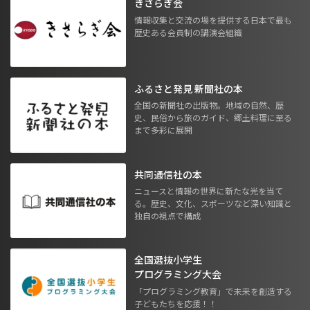
きさらぎ会
情報収集と交流の場を提供する日本で最も
歴史ある会員制の講演会組織
ふるさと発見 新聞社の本
全国の新聞社の出版物。地域の自然、歴
史、民俗から旅のガイド、郷土料理に至る
まで多彩に展開
共同通信社の本
ニュースと情報の世界に新たな光を当て
る。歴史、文化、スポーツなど深い知識と
独自の視点で構成
全国選抜小学生
プログラミング大会
「プログラミング教育」で未来を創造する
子どもたちを応援！！