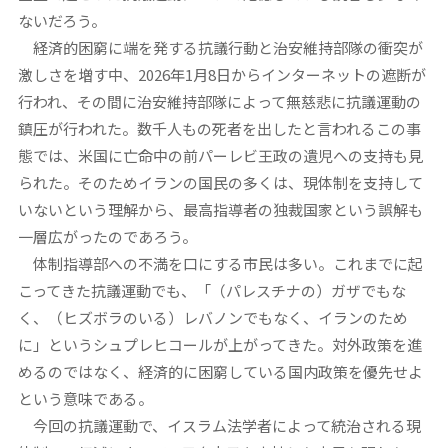
ないだろう。
経済的困窮に端を発する抗議行動と治安維持部隊の衝突が
激しさを増す中、2026年1月8日からインターネットの遮断が
行われ、その間に治安維持部隊によって無慈悲に抗議運動の
鎮圧が行われた。数千人もの死者を出したと言われるこの事
態では、米国に亡命中の前パーレビ王政の遺児への支持も見
られた。そのためイランの国民の多くは、現体制を支持して
いないという理解から、最高指導者の独裁国家という誤解も
一層広がったのであろう。
体制指導部への不満を口にする市民は多い。これまでに起
こってきた抗議運動でも、「（パレスチナの）ガザでもな
く、（ヒズボラのいる）レバノンでもなく、イランのため
に」というシュプレヒコールが上がってきた。対外政策を進
めるのではなく、経済的に困窮している国内政策を優先せよ
という意味である。
今回の抗議運動で、イスラム法学者によって統治される現