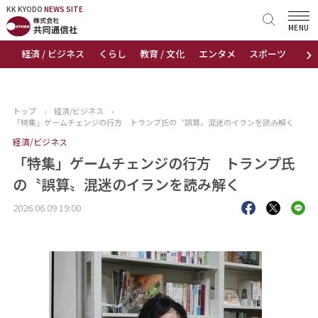
KK KYODO
KK KYODO
NEWS SITE
NEWS SITE
MENU
›
経済 / ビジネス
くらし
教育 / 文化
エンタメ
スポーツ
地
トップページ
お知らせ
トップ
›
経済/ビジネス
›
「特集」ゲームチェンジの行方 トランプ氏の〝誤算〟混迷のイランを読み解く
ニュース
経済/ビジネス
「特集」ゲームチェンジの行方 トランプ氏
おすすめコンテンツ
の〝誤算〟混迷のイランを読み解く
出版物
2026.06.09 19:00
会社概要