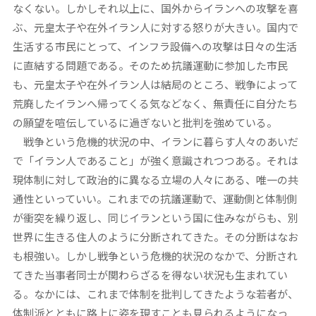
なくない。しかしそれ以上に、国外からイランへの攻撃を喜
ぶ、元皇太子や在外イラン人に対する怒りが大きい。国内で
生活する市民にとって、インフラ設備への攻撃は日々の生活
に直結する問題である。そのため抗議運動に参加した市民
も、元皇太子や在外イラン人は結局のところ、戦争によって
荒廃したイランへ帰ってくる気などなく、無責任に自分たち
の願望を喧伝しているに過ぎないと批判を強めている。
戦争という危機的状況の中、イランに暮らす人々のあいだ
で「イラン人であること」が強く意識されつつある。それは
現体制に対して政治的に異なる立場の人々にある、唯一の共
通性といっていい。これまでの抗議運動で、運動側と体制側
が衝突を繰り返し、同じイランという国に住みながらも、別
世界に生きる住人のように分断されてきた。その分断はなお
も根強い。しかし戦争という危機的状況のなかで、分断され
てきた当事者同士が関わらざるを得ない状況も生まれてい
る。なかには、これまで体制を批判してきたような若者が、
体制派とともに路上に姿を現すことも見られるようになっ