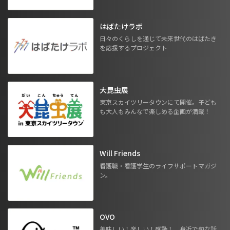
はばたけラボ
日々のくらしを通じて未来世代のはばたき
を応援するプロジェクト
大昆虫展
東京スカイツリータウンにて開催。子ども
も大人もみんなで楽しめる企画が満載！
Will Friends
看護職・看護学生のライフサポートマガジ
ン。
OVO
美味しい！楽しい！感動！ 身近で旬な話