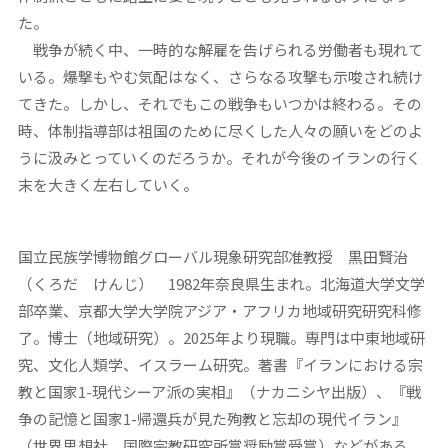
た。
戦争が続く中、一時的な解雇を告げられる労働者も現れて
いる。爆撃もやむ気配はなく、さらなる攻撃も示唆され続け
てきた。しかし、それでもこの戦争もいつかは終わる。その
時、体制指導部は祖国のために尽くした人々の願いをどのよ
うに汲みとっていくのだろうか。それが今後のイランの行く
末を大きく左右していく。
国立民族学博物館グローバル現象研究部准教授 黒田賢治
（くろだ けんじ）
1982年奈良県生まれ。北海道大学文学
部卒業、京都大学大学院アジア・アフリカ地域研究研究科修
了。博士（地域研究）。2025年より現職。専門は中東地域研
究、文化人類学、イスラーム研究。著書『イランにおける宗
教と国家1-現代シーア派の実相』（ナカニシヤ出版）、『戦
争の記憶と国家1-帰還兵が見た殉教と忘却の現代イラン』
（世界思想社、国際宗教研究所賞奨励賞受賞）などがある。