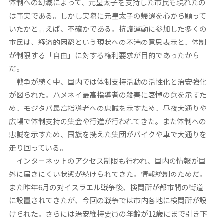
体制への幻滅によって、元皇太子を支持した市民も現れたの
は事実である。しかし実際に元皇太子の帰還を心から願って
いたかと言えば、不確かである。抗議運動に参加した多くの
市民は、経済的困窮という現状への不満の意思表示と、体制
が制限する「自由」に対する権利要求が目的であったから
だ。
戦争が続く中、国内では体制支持活動の活性化と治安強化
が図られた。ハメネイ最高指導者の殺害に哀悼の意を示すた
め、モジタバ最高指導者への忠誠を示すため、昼夜大通りや
広場で体制支持の集会や行進が行われてきた。また体制への
忠誠を示すため、国旗を携えた集団がバイクや車で大通りを
走り回っている。
インターネットのアクセス制限も行われ、国内の情報が国
外に届きにくい状態が続けられてきた。情報統制のためだ。
また昨年6月の対イスラエル戦争後、検問所が都市間の街道
に設置されてきたが、今回の戦争では市内各地に検問所が設
けられた。さらには治安維持要員の年齢が12歳にまで引き下