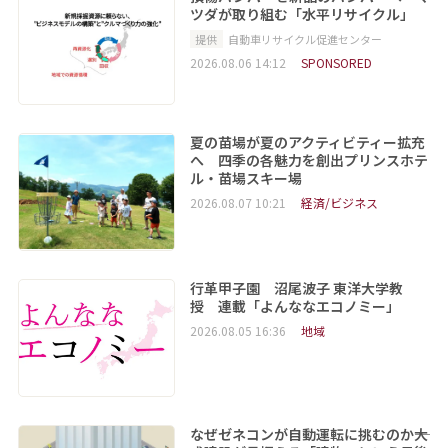
ツダが取り組む「水平リサイクル」
提供
自動車リサイクル促進センター
2026.08.06 14:12
SPONSORED
夏の苗場が夏のアクティビティー拡充
へ 四季の各魅力を創出プリンスホテ
ル・苗場スキー場
2026.08.07 10:21
経済/ビジネス
行革甲子園 沼尾波子 東洋大学教
授 連載「よんななエコノミー」
2026.08.05 16:36
地域
なぜゼネコンが自動運転に挑むのか――大