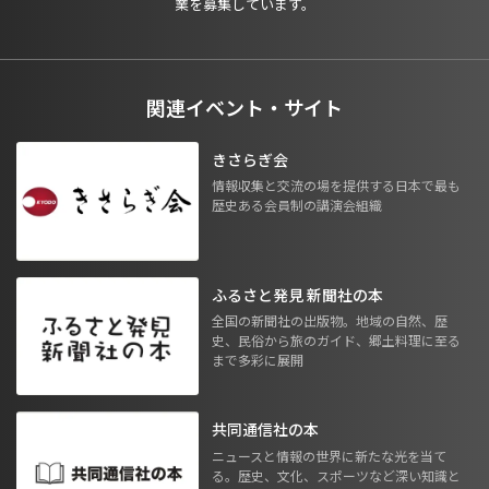
業を募集しています。
関連イベント・サイト
きさらぎ会
情報収集と交流の場を提供する日本で最も
歴史ある会員制の講演会組織
ふるさと発見 新聞社の本
全国の新聞社の出版物。地域の自然、歴
史、民俗から旅のガイド、郷土料理に至る
まで多彩に展開
共同通信社の本
ニュースと情報の世界に新たな光を当て
る。歴史、文化、スポーツなど深い知識と