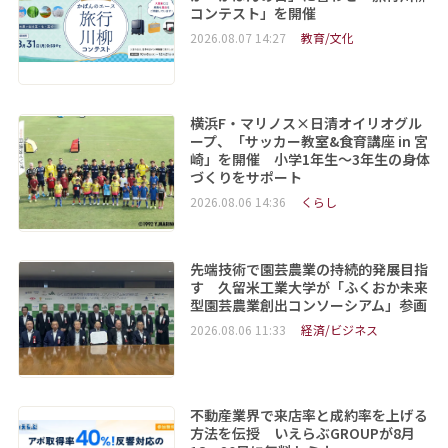
コンテスト」を開催
2026.08.07 14:27
教育/文化
横浜F・マリノス×日清オイリオグル
ープ、「サッカー教室&食育講座 in 宮
崎」を開催 小学1年生～3年生の身体
づくりをサポート
2026.08.06 14:36
くらし
先端技術で園芸農業の持続的発展目指
す 久留米工業大学が「ふくおか未来
型園芸農業創出コンソーシアム」参画
2026.08.06 11:33
経済/ビジネス
不動産業界で来店率と成約率を上げる
方法を伝授 いえらぶGROUPが8月