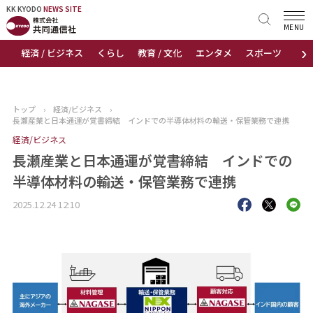
KK KYODO
KK KYODO
NEWS SITE
NEWS SITE
MENU
›
経済 / ビジネス
くらし
教育 / 文化
エンタメ
スポーツ
地
トップページ
お知らせ
トップ
›
経済/ビジネス
›
長瀬産業と日本通運が覚書締結 インドでの半導体材料の輸送・保管業務で連携
ニュース
経済/ビジネス
長瀬産業と日本通運が覚書締結 インドでの
おすすめコンテンツ
半導体材料の輸送・保管業務で連携
出版物
2025.12.24 12:10
会社概要