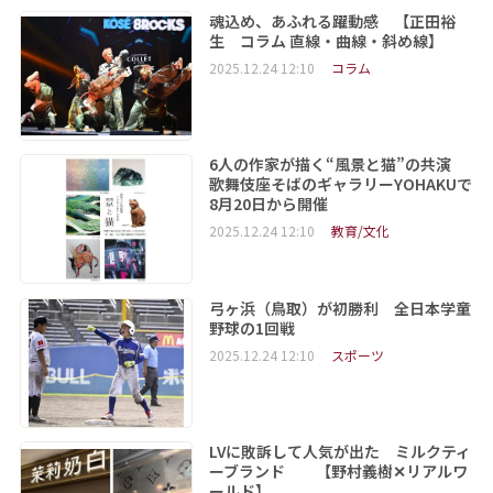
魂込め、あふれる躍動感 【正田裕
生 コラム 直線・曲線・斜め線】
2025.12.24 12:10
コラム
6人の作家が描く“風景と猫”の共演
歌舞伎座そばのギャラリーYOHAKUで
8月20日から開催
2025.12.24 12:10
教育/文化
弓ヶ浜（鳥取）が初勝利 全日本学童
野球の1回戦
2025.12.24 12:10
スポーツ
LVに敗訴して人気が出た ミルクティ
ーブランド 【野村義樹✕リアルワ
ールド】