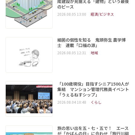
成建設が見据える「建物」という最後
のピース
2026.08.05 13:00
経済/ビジネス
細菌の個性を知る 鬼頭弥生 農学博
士 連載「口福の源」
2026.08.05 12:31
地域
「100歳現役」目指すシニア1500人が
集結 マンション管理代務員イベント
「うぇるねすシップ」
2026.08.04 10:48
くらし
旅の思い出を五・七・五で！ エース
が「かばんの日」に合わせ「旅行川柳