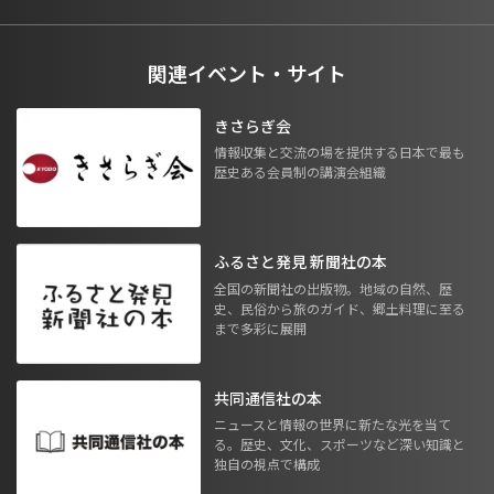
関連イベント・サイト
きさらぎ会
情報収集と交流の場を提供する日本で最も
歴史ある会員制の講演会組織
ふるさと発見 新聞社の本
全国の新聞社の出版物。地域の自然、歴
史、民俗から旅のガイド、郷土料理に至る
まで多彩に展開
共同通信社の本
ニュースと情報の世界に新たな光を当て
る。歴史、文化、スポーツなど深い知識と
独自の視点で構成