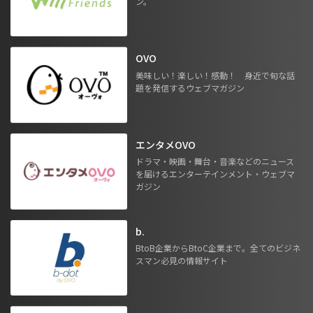
ン。
OVO
美味しい！楽しい！感動！ 身近で旬な話
題を発信するウェブマガジン
エンタメOVO
ドラマ・映画・舞台・音楽などのニュース
を届けるエンターテインメント・ウェブマ
ガジン
b.
BtoB企業からBtoC企業まで。全てのビジネ
スマン必見の情報サイト