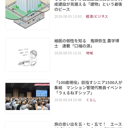
成建設が見据える「建物」という最後
のピース
2026.08.05 13:00
経済/ビジネス
細菌の個性を知る 鬼頭弥生 農学博
士 連載「口福の源」
2026.08.05 12:31
地域
「100歳現役」目指すシニア1500人が
集結 マンション管理代務員イベント
「うぇるねすシップ」
2026.08.04 10:48
くらし
旅の思い出を五・七・五で！ エース