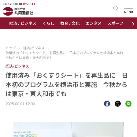
KK KYODO
KK KYODO
NEWS SITE
NEWS SITE
MENU
›
経済 / ビジネス
くらし
教育 / 文化
エンタメ
スポーツ
地
トップページ
お知らせ
トップ
›
経済/ビジネス
›
使用済み「おくすりシート」を再生品に 日本初のプログラムを横浜市と実施
ニュース
今秋からは東京・東大和市でも
経済/ビジネス
おすすめコンテンツ
使用済み「おくすりシート」を再生品に 日
本初のプログラムを横浜市と実施 今秋から
出版物
は東京・東大和市でも
会社概要
2025.08.01 12:00