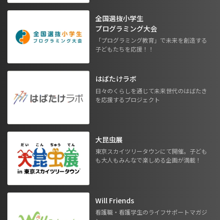
全国選抜小学生
プログラミング大会
「プログラミング教育」で未来を創造する
子どもたちを応援！！
はばたけラボ
日々のくらしを通じて未来世代のはばたき
を応援するプロジェクト
大昆虫展
東京スカイツリータウンにて開催。子ども
も大人もみんなで楽しめる企画が満載！
Will Friends
看護職・看護学生のライフサポートマガジ