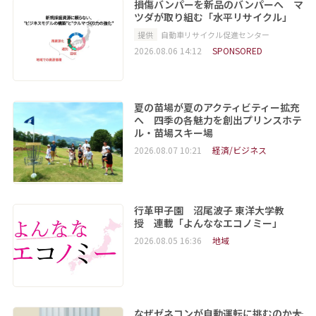
損傷バンパーを新品のバンパーへ マ
ツダが取り組む「水平リサイクル」
提供
自動車リサイクル促進センター
2026.08.06 14:12
SPONSORED
夏の苗場が夏のアクティビティー拡充
へ 四季の各魅力を創出プリンスホテ
ル・苗場スキー場
2026.08.07 10:21
経済/ビジネス
行革甲子園 沼尾波子 東洋大学教
授 連載「よんななエコノミー」
2026.08.05 16:36
地域
なぜゼネコンが自動運転に挑むのか――大