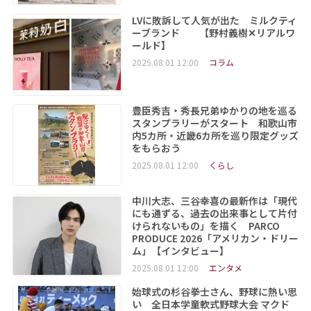
LVに敗訴して人気が出た ミルクティ
ーブランド 【野村義樹✕リアルワ
ールド】
2025.08.01 12:00
コラム
豊臣秀吉・秀長兄弟ゆかりの地を巡る
スタンプラリーがスタート 和歌山市
内5カ所・近畿6カ所を巡り限定グッズ
をもらおう
2025.08.01 12:00
くらし
中川大志、三谷幸喜の最新作は「現代
にも通ずる、過去の出来事として片付
けられないもの」を描く PARCO
PRODUCE 2026「アメリカン・ドリー
ム」【インタビュー】
2025.08.01 12:00
エンタメ
始球式の杉谷拳士さん、野球に熱い思
い 全日本学童軟式野球大会 マクド