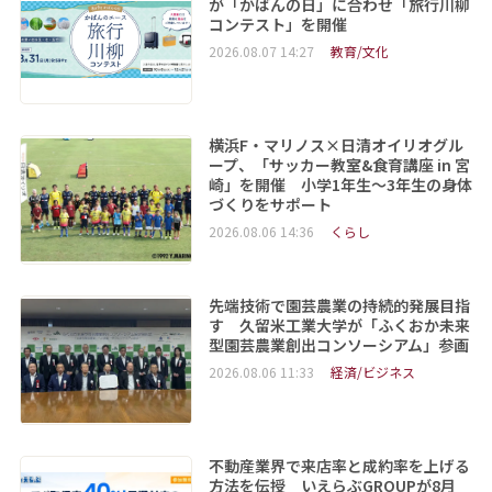
が「かばんの日」に合わせ「旅行川柳
コンテスト」を開催
2026.08.07 14:27
教育/文化
横浜F・マリノス×日清オイリオグル
ープ、「サッカー教室&食育講座 in 宮
崎」を開催 小学1年生～3年生の身体
づくりをサポート
2026.08.06 14:36
くらし
先端技術で園芸農業の持続的発展目指
す 久留米工業大学が「ふくおか未来
型園芸農業創出コンソーシアム」参画
2026.08.06 11:33
経済/ビジネス
不動産業界で来店率と成約率を上げる
方法を伝授 いえらぶGROUPが8月