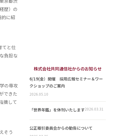
東京都渋
経歴）の
極的に紹
育てと仕
な負担な
株式会社共同通信社からのお知らせ
6/19(金）開催 採用広報セミナー＆ワー
学の専攻
クショップのご案内
ができた
2026.05.10
指摘して
2026.03.31
「世界年鑑」を休刊いたします
公正取引委員会からの勧告について
えそう