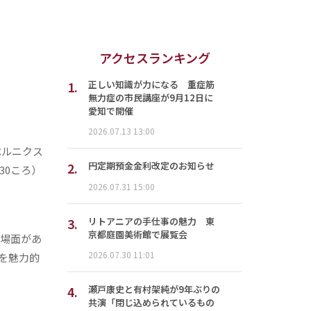
アクセスランキング
1.
正しい知識が力になる 重症筋
無力症の市民講座が9月12日に
愛知で開催
2026.07.13 13:00
ペルニクス
2.
円定期預金金利改定のお知らせ
30ころ）
2026.07.31 15:00
3.
リトアニアの手仕事の魅力 東
京都庭園美術館で展覧会
る場面があ
2026.07.30 11:01
を魅力的
4.
瀬戸康史と有村架純が9年ぶりの
共演「閉じ込められているもの