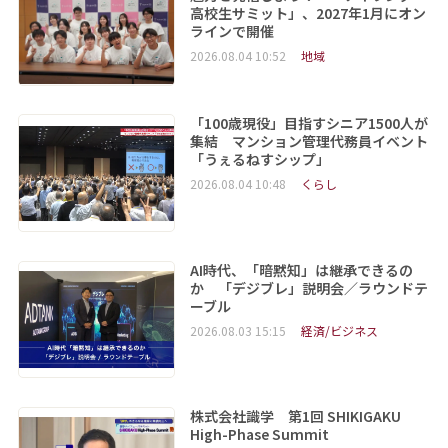
高校生サミット」、2027年1月にオン
ラインで開催
2026.08.04 10:52
地域
「100歳現役」目指すシニア1500人が
集結 マンション管理代務員イベント
「うぇるねすシップ」
2026.08.04 10:48
くらし
AI時代、「暗黙知」は継承できるの
か 「デジブレ」説明会／ラウンドテ
ーブル
2026.08.03 15:15
経済/ビジネス
株式会社識学 第1回 SHIKIGAKU
High-Phase Summit