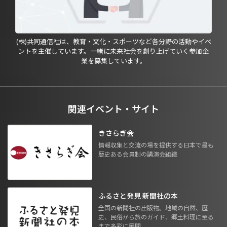
(株)共同通信社は、教育・文化・スポーツなど各分野の活動やイベ
ントを主催しています。一緒に未来社会を創り上げていく参加企
業を募集しています。
関連イベント・サイト
きさらぎ会
情報収集と交流の場を提供する日本で最も
歴史ある会員制の講演会組織
ふるさと発見 新聞社の本
全国の新聞社の出版物。地域の自然、歴
史、民俗から旅のガイド、郷土料理に至る
まで多彩に展開