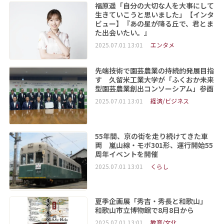
福原遥「自分の大切な人を大事にして
生きていこうと思いました」【インタ
ビュー】『あの星が降る丘で、君とま
た出会いたい。』
2025.07.01 13:01
エンタメ
先端技術で園芸農業の持続的発展目指
す 久留米工業大学が「ふくおか未来
型園芸農業創出コンソーシアム」参画
2025.07.01 13:01
経済/ビジネス
55年間、京の街を走り続けてきた車
両 嵐山線・モボ301形、運行開始55
周年イベントを開催
2025.07.01 13:01
くらし
夏季企画展「秀吉・秀長と和歌山」
和歌山市立博物館で8月8日から
2025.07.01 13:01
教育/文化