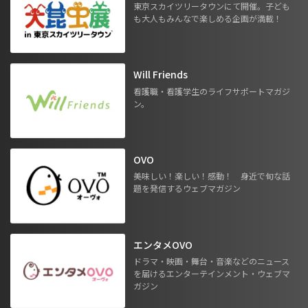
東京スカイツリータウンにて開催。子ども
も大人もみんなで楽しめる企画が満載！
Will Friends
看護職・看護学生のライフサポートマガジ
ン。
OVO
美味しい！楽しい！感動！ 身近で旬な話
題を発信するウェブマガジン
エンタメOVO
ドラマ・映画・舞台・音楽などのニュース
を届けるエンターテインメント・ウェブマ
ガジン