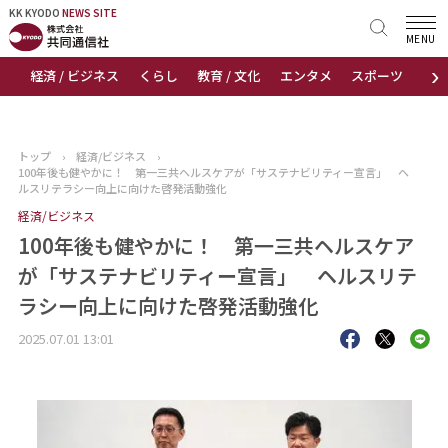
KK KYODO
KK KYODO
NEWS SITE
NEWS SITE
MENU
›
経済 / ビジネス
くらし
教育 / 文化
エンタメ
スポーツ
地
トップページ
お知らせ
トップ
›
経済/ビジネス
›
100年後も健やかに！ 第一三共ヘルスケアが「サステナビリティー宣言」 ヘ
ニュース
ルスリテラシー向上に向けた啓発活動強化
経済/ビジネス
おすすめコンテンツ
100年後も健やかに！ 第一三共ヘルスケア
が「サステナビリティー宣言」 ヘルスリテ
出版物
ラシー向上に向けた啓発活動強化
会社概要
2025.07.01 13:01