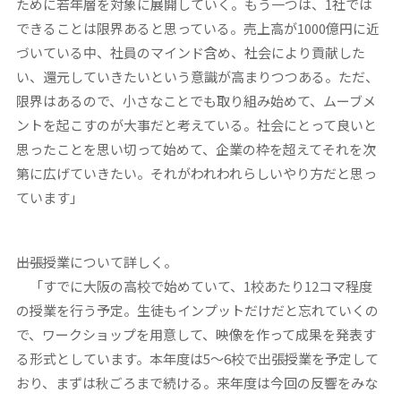
ために若年層を対象に展開していく。もう一つは、1社では
できることは限界あると思っている。売上高が1000億円に近
づいている中、社員のマインド含め、社会により貢献した
い、還元していきたいという意識が高まりつつある。ただ、
限界はあるので、小さなことでも取り組み始めて、ムーブメ
ントを起こすのが大事だと考えている。社会にとって良いと
思ったことを思い切って始めて、企業の枠を超えてそれを次
第に広げていきたい。それがわれわれらしいやり方だと思っ
ています」
――出張授業について詳しく。
「すでに大阪の高校で始めていて、1校あたり12コマ程度
の授業を行う予定。生徒もインプットだけだと忘れていくの
で、ワークショップを用意して、映像を作って成果を発表す
る形式としています。本年度は5～6校で出張授業を予定して
おり、まずは秋ごろまで続ける。来年度は今回の反響をみな