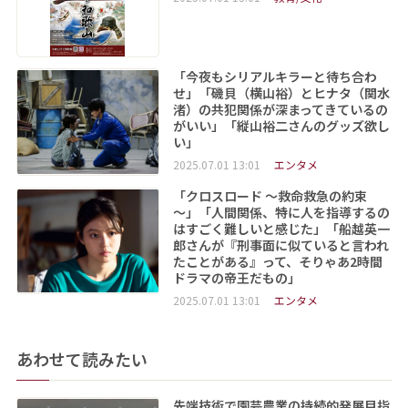
「今夜もシリアルキラーと待ち合わ
せ」「磯貝（横山裕）とヒナタ（関水
渚）の共犯関係が深まってきているの
がいい」「縦山裕二さんのグッズ欲し
い」
2025.07.01 13:01
エンタメ
「クロスロード ～救命救急の約束
～」「人間関係、特に人を指導するの
はすごく難しいと感じた」「船越英一
郎さんが『刑事面に似ていると言われ
たことがある』って、そりゃあ2時間
ドラマの帝王だもの」
2025.07.01 13:01
エンタメ
あわせて読みたい
先端技術で園芸農業の持続的発展目指