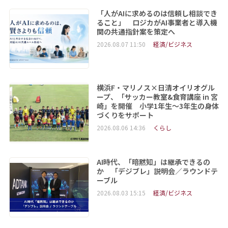
「人がAIに求めるのは信頼し相談でき
ること」 ロジカがAI事業者と導入機
関の共通指針案を策定へ
2026.08.07 11:50
経済/ビジネス
横浜F・マリノス×日清オイリオグル
ープ、「サッカー教室&食育講座 in 宮
崎」を開催 小学1年生～3年生の身体
づくりをサポート
2026.08.06 14:36
くらし
AI時代、「暗黙知」は継承できるの
か 「デジブレ」説明会／ラウンドテ
ーブル
2026.08.03 15:15
経済/ビジネス