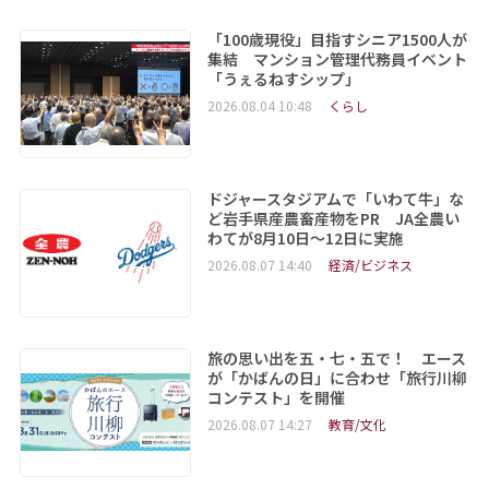
「100歳現役」目指すシニア1500人が
集結 マンション管理代務員イベント
「うぇるねすシップ」
2026.08.04 10:48
くらし
ドジャースタジアムで「いわて牛」な
ど岩手県産農畜産物をPR JA全農い
わてが8月10日～12日に実施
2026.08.07 14:40
経済/ビジネス
旅の思い出を五・七・五で！ エース
が「かばんの日」に合わせ「旅行川柳
コンテスト」を開催
2026.08.07 14:27
教育/文化