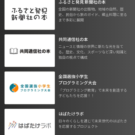
ふるさと発見 新聞社の本
全国の新聞社の出版物。地域の自然、歴
史、民俗から旅のガイド、郷土料理に至る
まで多彩に展開
共同通信社の本
ニュースと情報の世界に新たな光を当て
る。歴史、文化、スポーツなど深い知識と
独自の視点で構成
全国選抜小学生
プログラミング大会
「プログラミング教育」で未来を創造する
子どもたちを応援！！
はばたけラボ
日々のくらしを通じて未来世代のはばたき
を応援するプロジェクト