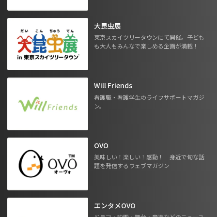
大昆虫展
東京スカイツリータウンにて開催。子ども
も大人もみんなで楽しめる企画が満載！
Will Friends
看護職・看護学生のライフサポートマガジ
ン。
OVO
美味しい！楽しい！感動！ 身近で旬な話
題を発信するウェブマガジン
エンタメOVO
ドラマ・映画・舞台・音楽などのニュース