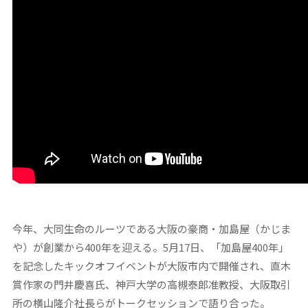
今年、大同生命のルーツである大阪の豪商・加島屋（かじま
や）が創業から400年を迎える。5月17日、「加島屋400年」
を記念したキックオフイベントが大阪市内で開催され、直木
賞作家の門井慶喜氏、神戸大学の高槻泰郎准教授、大阪取引
所の横山隆介社長らがトークセッションで語り合った。