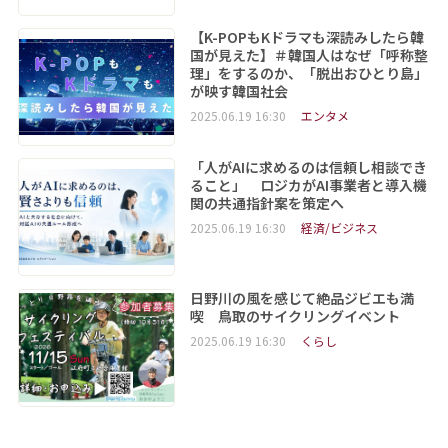
【K-POPもKドラマも深読みしたら韓
国が見えた】＃韓国人はなぜ「呼称整
理」をするのか、「脱出おひとり島」
が映す韓国社会
2025.06.19 16:30
エンタメ
「人がAIに求めるのは信頼し相談でき
ること」 ロジカがAI事業者と導入機
関の共通指針案を策定へ
2025.06.19 16:30
経済/ビジネス
日野川の風を感じて絶品ジビエも満
喫 鳥取のサイクリングイベント
2025.06.19 16:30
くらし