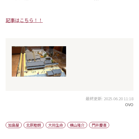
記事はこちら！！
最終更新: 2025.06.20 11:18
OVO
加島屋
北原睦朗
大同生命
横山隆介
門井慶喜