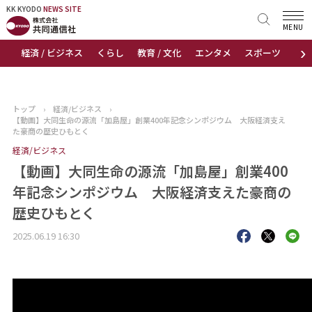
KK KYODO
KK KYODO
NEWS SITE
NEWS SITE
MENU
›
経済 / ビジネス
くらし
教育 / 文化
エンタメ
スポーツ
地
トップページ
お知らせ
トップ
›
経済/ビジネス
›
【動画】大同生命の源流「加島屋」創業400年記念シンポジウム 大阪経済支え
ニュース
た豪商の歴史ひもとく
経済/ビジネス
おすすめコンテンツ
【動画】大同生命の源流「加島屋」創業400
年記念シンポジウム 大阪経済支えた豪商の
出版物
歴史ひもとく
会社概要
2025.06.19 16:30