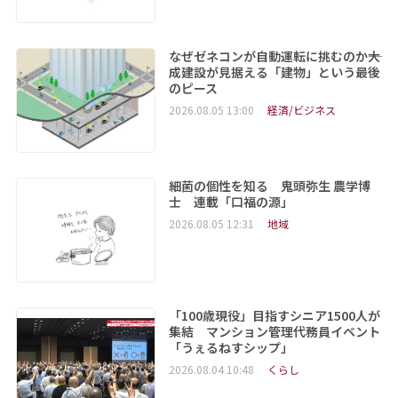
なぜゼネコンが自動運転に挑むのか――大
成建設が見据える「建物」という最後
のピース
2026.08.05 13:00
経済/ビジネス
細菌の個性を知る 鬼頭弥生 農学博
士 連載「口福の源」
2026.08.05 12:31
地域
「100歳現役」目指すシニア1500人が
集結 マンション管理代務員イベント
「うぇるねすシップ」
2026.08.04 10:48
くらし