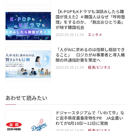
【K-POPもKドラマも深読みしたら韓
国が見えた】＃韓国人はなぜ「呼称整
理」をするのか、「脱出おひとり島」
が映す韓国社会
2025.05.20 11:34
エンタメ
「人がAIに求めるのは信頼し相談でき
ること」 ロジカがAI事業者と導入機
関の共通指針案を策定へ
2025.05.20 11:34
経済/ビジネス
あわせて読みたい
ドジャースタジアムで「いわて牛」な
ど岩手県産農畜産物をPR JA全農い
わてが8月10日～12日に実施
2026.08.07 14:40
経済/ビジネス