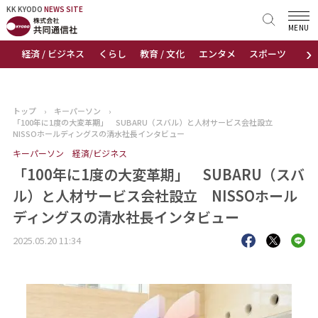
KK KYODO
KK KYODO
NEWS SITE
NEWS SITE
MENU
›
経済 / ビジネス
くらし
教育 / 文化
エンタメ
スポーツ
地
トップページ
お知らせ
トップ
›
キーパーソン
›
「100年に1度の大変革期」 SUBARU（スバル）と人材サービス会社設立
ニュース
NISSOホールディングスの清水社長インタビュー
キーパーソン
経済/ビジネス
おすすめコンテンツ
「100年に1度の大変革期」 SUBARU（スバ
ル）と人材サービス会社設立 NISSOホール
出版物
ディングスの清水社長インタビュー
会社概要
2025.05.20 11:34