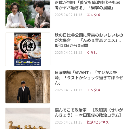
正体が判明 「義父も仙波佳代子も思
考がヤバ過ぎる」「衝撃の展開」
2025.04.02 11:15
エンタメ
秋の日比谷公園に青森のおいしいもの
が大集合 「んめぇ青森フェス」、
9月18日から3日間
2025.04.02 11:15
くらし
日曜劇場「VIVANT」「マジかよ野
崎」「ラストがショック過ぎてぼうぜ
ん」
2025.04.02 11:15
エンタメ
悩んでこそ政治家 【政眼鏡（せいが
んきょう）－本田雅俊の政治コラム】
2025.04.02 11:15
経済/ビジネス