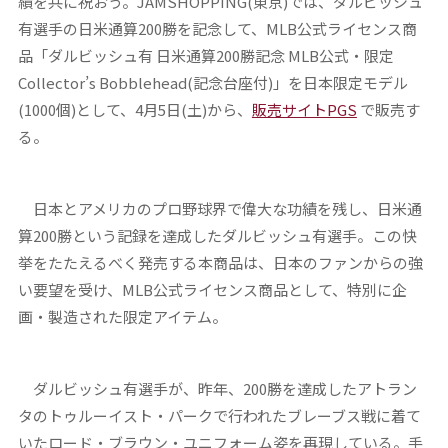
績を共に祝おう。JAMSHOPPING(東京)では、ダルビッシュ
有選手の日米通算200勝を記念して、MLB公式ライセンス商
品「ダルビッシュ有 日米通算200勝記念 MLB公式・限定
Collector’s Bobblehead(記念台座付)」を日本限定モデル
(1000個)として、4月5日(土)から、
販売サイトPGS
で販売す
る。
日本とアメリカのプロ野球界で偉大な功績を残し、日米通
算200勝という記録を達成したダルビッシュ有選手。この快
挙をたたえるべく発売する本商品は、日本のファンからの強
い要望を受け、MLB公式ライセンス商品として、特別に企
画・製造された限定アイテム。
ダルビッシュ有選手が、昨年、200勝を達成したアトラン
タのトゥルーイスト・パークで行われたブレーブス戦に着て
いたロード・ブラウン・ユニフォーム姿を再現している。手