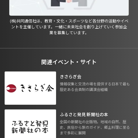
(株)共同通信社は、教育・文化・スポーツなど各分野の活動やイベ
ントを主催しています。一緒に未来社会を創り上げていく参加企
業を募集しています。
関連イベント・サイト
きさらぎ会
情報収集と交流の場を提供する日本で最も
歴史ある会員制の講演会組織
ふるさと発見 新聞社の本
全国の新聞社の出版物。地域の自然、歴
史、民俗から旅のガイド、郷土料理に至る
まで多彩に展開