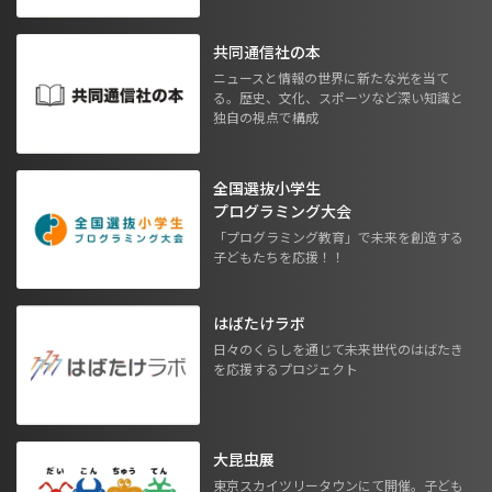
共同通信社の本
ニュースと情報の世界に新たな光を当て
る。歴史、文化、スポーツなど深い知識と
独自の視点で構成
全国選抜小学生
プログラミング大会
「プログラミング教育」で未来を創造する
子どもたちを応援！！
はばたけラボ
日々のくらしを通じて未来世代のはばたき
を応援するプロジェクト
大昆虫展
東京スカイツリータウンにて開催。子ども