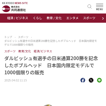
KK KYODO
KK KYODO
NEWS SITE
NEWS SITE
MENU
›
経済 / ビジネス
くらし
教育 / 文化
エンタメ
スポーツ
地
トップページ
お知らせ
トップ
›
スポーツ
›
ダルビッシュ有選手の日米通算200勝を記念したボブルヘッド 日本国内限定モ
ニュース
デルで1000個限りの販売
スポーツ
教育/文化
経済/ビジネス
おすすめコンテンツ
ダルビッシュ有選手の日米通算200勝を記念
したボブルヘッド 日本国内限定モデルで
出版物
1000個限りの販売
会社概要
2025.04.02 11:15