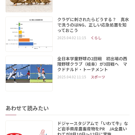
クラゲに刺されたらどうする？ 真水
で洗うのはNG、正しい応急処置を知
っておこう
2025.04.02 11:15
くらし
全日本学童野球の2回戦 初出場の西
陵野球クラブ（岐阜）が3回戦へ マ
クドナルド・トーナメント
2025.04.02 11:15
スポーツ
あわせて読みたい
ドジャースタジアムで「いわて牛」な
ど岩手県産農畜産物をPR JA全農い
わてが8月10日～12日に実施