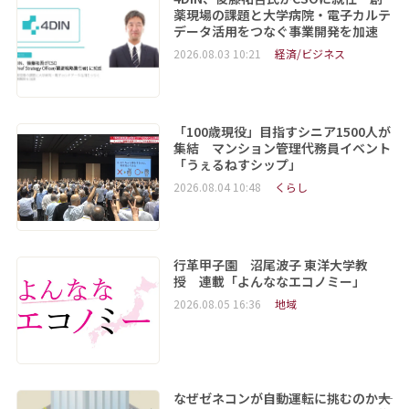
薬現場の課題と大学病院・電子カルテ
データ活用をつなぐ事業開発を加速
2026.08.03 10:21
経済/ビジネス
「100歳現役」目指すシニア1500人が
集結 マンション管理代務員イベント
「うぇるねすシップ」
2026.08.04 10:48
くらし
行革甲子園 沼尾波子 東洋大学教
授 連載「よんななエコノミー」
2026.08.05 16:36
地域
なぜゼネコンが自動運転に挑むのか――大