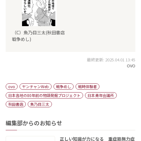
（C）魚乃目三太(秋田書店
戦争めし)
最終更新: 2025.04.01 13:45
OVO
ovo
ヤンチャンWeb
戦争めし
戦時体験者
日本各地の80年前の物語発掘プロジェクト
日本青年会議所
秋田書店
魚乃目三太
編集部からのお知らせ
正しい知識が力になる 重症筋無力症