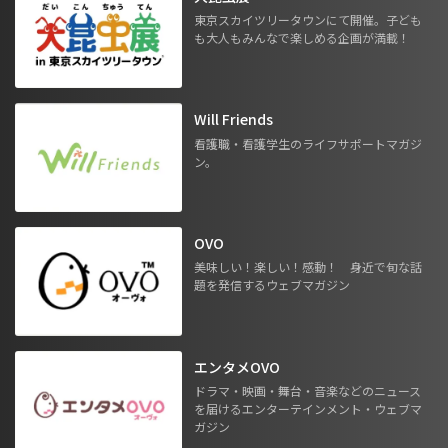
東京スカイツリータウンにて開催。子ども
も大人もみんなで楽しめる企画が満載！
Will Friends
看護職・看護学生のライフサポートマガジ
ン。
OVO
美味しい！楽しい！感動！ 身近で旬な話
題を発信するウェブマガジン
エンタメOVO
ドラマ・映画・舞台・音楽などのニュース
を届けるエンターテインメント・ウェブマ
ガジン