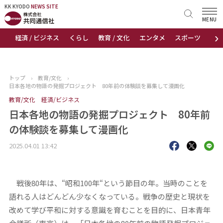
KK KYODO
KK KYODO
NEWS SITE
NEWS SITE
MENU
›
経済 / ビジネス
くらし
教育 / 文化
エンタメ
スポーツ
地
トップページ
お知らせ
トップ
›
教育/文化
›
日本各地の物語の発掘プロジェクト 80年前の体験談を募集して漫画化
ニュース
教育/文化
経済/ビジネス
日本各地の物語の発掘プロジェクト 80年前
おすすめコンテンツ
の体験談を募集して漫画化
出版物
2025.04.01 13:42
会社概要
戦後80年は、“昭和100年“という節目の年。当時のことを
語れる人はどんどん少なくなっている。戦争の歴史と現状を
改めて学び平和に対する意識を育むことを目的に、日本青年