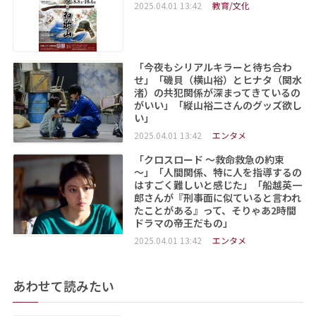
2025.04.01 13:42
教育/文化
「今夜もシリアルキラーと待ち合わ
せ」「磯貝（横山裕）とヒナタ（関水
渚）の共犯関係が深まってきているの
がいい」「縦山裕二さんのグッズ欲し
い」
2025.04.01 13:42
エンタメ
「クロスロード ～救命救急の約束
～」「人間関係、特に人を指導するの
はすごく難しいと感じた」「船越英一
郎さんが『刑事面に似ていると言われ
たことがある』って、そりゃあ2時間
ドラマの帝王だもの」
2025.04.01 13:42
エンタメ
あわせて読みたい