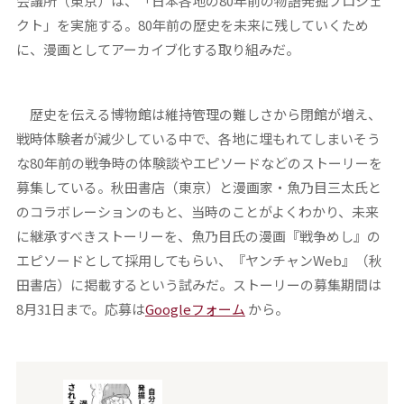
会議所（東京）は、「日本各地の80年前の物語発掘プロジェ
クト」を実施する。80年前の歴史を未来に残していくため
に、漫画としてアーカイブ化する取り組みだ。
歴史を伝える博物館は維持管理の難しさから閉館が増え、
戦時体験者が減少している中で、各地に埋もれてしまいそう
な80年前の戦争時の体験談やエピソードなどのストーリーを
募集している。秋田書店（東京）と漫画家・魚乃目三太氏と
のコラボレーションのもと、当時のことがよくわかり、未来
に継承すべきストーリーを、魚乃目氏の漫画『戦争めし』の
エピソードとして採用してもらい、『ヤンチャンWeb』（秋
田書店）に掲載するという試みだ。ストーリーの募集期間は
8月31日まで。応募は
Googleフォーム
から。