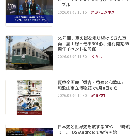
ーブル
2026.08.03 15:15
経済/ビジネス
55年間、京の街を走り続けてきた車
両 嵐山線・モボ301形、運行開始55
周年イベントを開催
2026.08.06 11:30
くらし
夏季企画展「秀吉・秀長と和歌山」
和歌山市立博物館で8月8日から
2026.08.06 10:30
教育/文化
日本史と世界史を旅するRPG 「時渡
り」、iOS/Androidで配信開始