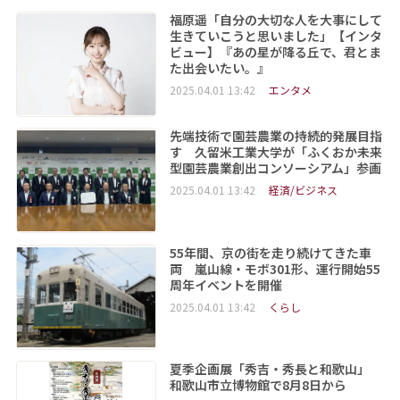
福原遥「自分の大切な人を大事にして
生きていこうと思いました」【インタ
ビュー】『あの星が降る丘で、君とま
た出会いたい。』
2025.04.01 13:42
エンタメ
先端技術で園芸農業の持続的発展目指
す 久留米工業大学が「ふくおか未来
型園芸農業創出コンソーシアム」参画
2025.04.01 13:42
経済/ビジネス
55年間、京の街を走り続けてきた車
両 嵐山線・モボ301形、運行開始55
周年イベントを開催
2025.04.01 13:42
くらし
夏季企画展「秀吉・秀長と和歌山」
和歌山市立博物館で8月8日から