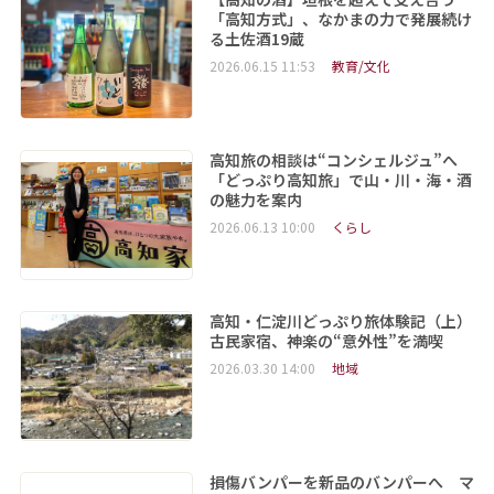
「高知方式」、なかまの力で発展続け
る土佐酒19蔵
2026.06.15 11:53
教育/文化
高知旅の相談は“コンシェルジュ”へ
「どっぷり高知旅」で山・川・海・酒
の魅力を案内
2026.06.13 10:00
くらし
高知・仁淀川どっぷり旅体験記（上）
古民家宿、神楽の“意外性”を満喫
2026.03.30 14:00
地域
損傷バンパーを新品のバンパーへ マ