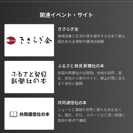
関連イベント・サイト
きさらぎ会
情報収集と交流の場を提供する日本で最も
歴史ある会員制の講演会組織
ふるさと発見 新聞社の本
全国の新聞社の出版物。地域の自然、歴
史、民俗から旅のガイド、郷土料理に至る
まで多彩に展開
共同通信社の本
ニュースと情報の世界に新たな光を当て
る。歴史、文化、スポーツなど深い知識と
独自の視点で構成