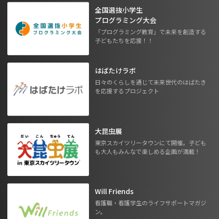
全国選抜小学生
プログラミング大会
「プログラミング教育」で未来を創造する
子どもたちを応援！！
はばたけラボ
日々のくらしを通じて未来世代のはばたき
を応援するプロジェクト
大昆虫展
東京スカイツリータウンにて開催。子ども
も大人もみんなで楽しめる企画が満載！
Will Friends
看護職・看護学生のライフサポートマガジ
ン。