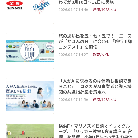
わてが8月10日～12日に実施
2026.08.07 14:40
経済/ビジネス
旅の思い出を五・七・五で！ エース
が「かばんの日」に合わせ「旅行川柳
コンテスト」を開催
2026.08.07 14:27
教育/文化
「人がAIに求めるのは信頼し相談でき
ること」 ロジカがAI事業者と導入機
関の共通指針案を策定へ
2026.08.07 11:50
経済/ビジネス
横浜F・マリノス×日清オイリオグル
ープ、「サッカー教室&食育講座 in 宮
崎」を開催 小学1年生～3年生の身体