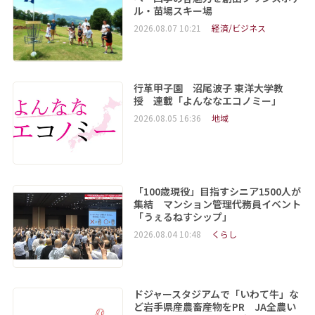
ル・苗場スキー場
2026.08.07 10:21
経済/ビジネス
行革甲子園 沼尾波子 東洋大学教
授 連載「よんななエコノミー」
2026.08.05 16:36
地域
「100歳現役」目指すシニア1500人が
集結 マンション管理代務員イベント
「うぇるねすシップ」
2026.08.04 10:48
くらし
ドジャースタジアムで「いわて牛」な
ど岩手県産農畜産物をPR JA全農い