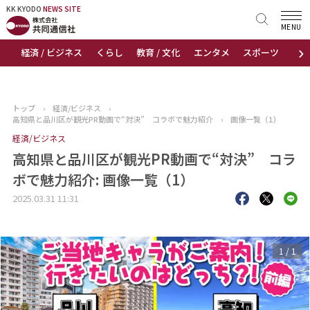
KK KYODO
KK KYODO
NEWS SITE
NEWS SITE
MENU
›
経済 / ビジネス
くらし
教育 / 文化
エンタメ
スポーツ
地
トップページ
お知らせ
トップ
›
経済/ビジネス
›
高知県と品川区が観光PR動画で“対決” コラボで魅力紹介
›
画像一覧（1）
ニュース
経済/ビジネス
高知県と品川区が観光PR動画で“対決” コラ
おすすめコンテンツ
ボで魅力紹介: 画像一覧（1）
出版物
2025.03.31 11:31
会社概要
1
/
1