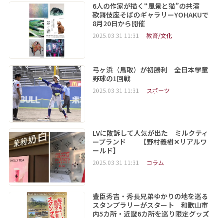
6人の作家が描く“風景と猫”の共演
歌舞伎座そばのギャラリーYOHAKUで
8月20日から開催
2025.03.31 11:31
教育/文化
弓ヶ浜（鳥取）が初勝利 全日本学童
野球の1回戦
2025.03.31 11:31
スポーツ
LVに敗訴して人気が出た ミルクティ
ーブランド 【野村義樹✕リアルワ
ールド】
2025.03.31 11:31
コラム
豊臣秀吉・秀長兄弟ゆかりの地を巡る
スタンプラリーがスタート 和歌山市
内5カ所・近畿6カ所を巡り限定グッズ