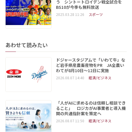
う シント＝トロイデン戦全試合を
BS10が今季も無料放送
2025.03.28 11:26
スポーツ
あわせて読みたい
ドジャースタジアムで「いわて牛」な
ど岩手県産農畜産物をPR JA全農い
わてが8月10日～12日に実施
2026.08.07 14:40
経済/ビジネス
「人がAIに求めるのは信頼し相談でき
ること」 ロジカがAI事業者と導入機
関の共通指針案を策定へ
2026.08.07 11:50
経済/ビジネス