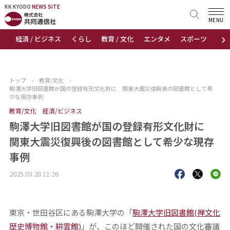
KK KYODO
KK KYODO
NEWS SITE
NEWS SITE
MENU
›
経済 / ビジネス
くらし
教育 / 文化
エンタメ
スポーツ
地
トップページ
お知らせ
トップ
›
教育/文化
›
駒澤大学旧図書館が国の登録有形文化財に 関東大震災復興後の図書館として希
ニュース
少な現存事例
教育/文化
経済/ビジネス
おすすめコンテンツ
駒澤大学旧図書館が国の登録有形文化財に
関東大震災復興後の図書館として希少な現存
出版物
事例
会社概要
2025.03.28 11:26
東京・世田谷区にある駒澤大学の「
駒澤大学旧図書館(禅文化
歴史博物館・耕雲館)
」が、このほど開催された国の文化審議