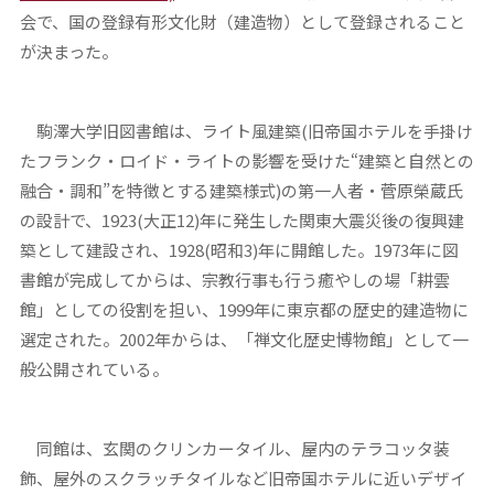
会で、国の登録有形文化財（建造物）として登録されること
が決まった。
駒澤大学旧図書館は、ライト風建築(旧帝国ホテルを手掛け
たフランク・ロイド・ライトの影響を受けた“建築と自然との
融合・調和”を特徴とする建築様式)の第一人者・菅原榮蔵氏
の設計で、1923(大正12)年に発生した関東大震災後の復興建
築として建設され、1928(昭和3)年に開館した。1973年に図
書館が完成してからは、宗教行事も行う癒やしの場「耕雲
館」としての役割を担い、1999年に東京都の歴史的建造物に
選定された。2002年からは、「禅文化歴史博物館」として一
般公開されている。
同館は、玄関のクリンカータイル、屋内のテラコッタ装
飾、屋外のスクラッチタイルなど旧帝国ホテルに近いデザイ