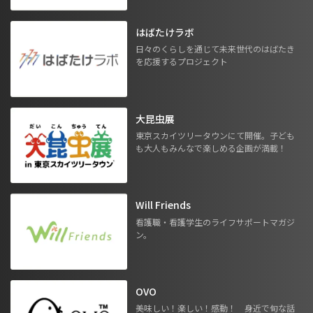
はばたけラボ
日々のくらしを通じて未来世代のはばたき
を応援するプロジェクト
大昆虫展
東京スカイツリータウンにて開催。子ども
も大人もみんなで楽しめる企画が満載！
Will Friends
看護職・看護学生のライフサポートマガジ
ン。
OVO
美味しい！楽しい！感動！ 身近で旬な話