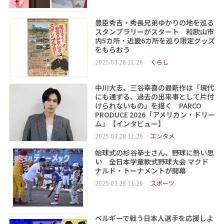
豊臣秀吉・秀長兄弟ゆかりの地を巡る
スタンプラリーがスタート 和歌山市
内5カ所・近畿6カ所を巡り限定グッズ
をもらおう
2025.03.28 11:26
くらし
中川大志、三谷幸喜の最新作は「現代
にも通ずる、過去の出来事として片付
けられないもの」を描く PARCO
PRODUCE 2026「アメリカン・ドリー
ム」【インタビュー】
2025.03.28 11:26
エンタメ
始球式の杉谷拳士さん、野球に熱い思
い 全日本学童軟式野球大会 マクド
ナルド・トーナメントが開幕
2025.03.28 11:26
スポーツ
ベルギーで戦う日本人選手を応援しよ