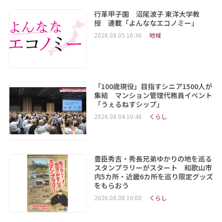
行革甲子園 沼尾波子 東洋大学教
授 連載「よんななエコノミー」
2026.08.05 16:36
地域
「100歳現役」目指すシニア1500人が
集結 マンション管理代務員イベント
「うぇるねすシップ」
2026.08.04 10:48
くらし
豊臣秀吉・秀長兄弟ゆかりの地を巡る
スタンプラリーがスタート 和歌山市
内5カ所・近畿6カ所を巡り限定グッズ
をもらおう
2026.08.08 10:00
くらし