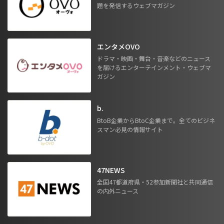
題を発信するウェブマガジン
エンタメOVO
ドラマ・映画・舞台・音楽などのニュース
を届けるエンターテインメント・ウェブマ
ガジン
b.
BtoB企業からBtoC企業まで。全てのビジネ
スマン必見の情報サイト
47NEWS
全国47都道府県・52参加新聞社と共同通信
の内外ニュース