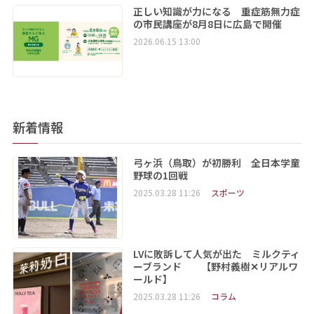
正しい知識が力になる 重症筋無力症
の市民講座が8月8日に広島で開催
2026.06.15 13:00
新着情報
弓ヶ浜（鳥取）が初勝利 全日本学童
野球の1回戦
2025.03.28 11:26
スポーツ
LVに敗訴して人気が出た ミルクティ
ーブランド 【野村義樹✕リアルワ
ールド】
2025.03.28 11:26
コラム