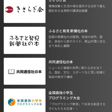
情報収集と交流の場を提供する日本で最も
歴史ある会員制の講演会組織
ふるさと発見 新聞社の本
全国の新聞社の出版物。地域の自然、歴
史、民俗から旅のガイド、郷土料理に至る
まで多彩に展開
共同通信社の本
ニュースと情報の世界に新たな光を当て
る。歴史、文化、スポーツなど深い知識と
独自の視点で構成
全国選抜小学生
プログラミング大会
「プログラミング教育」で未来を創造する
子どもたちを応援！！