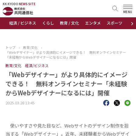
KK KYODO
KK KYODO
NEWS SITE
NEWS SITE
MENU
›
経済 / ビジネス
くらし
教育 / 文化
エンタメ
スポーツ
地
トップページ
お知らせ
トップ
›
教育/文化
›
「Webデザイナー」がより具体的にイメージできる！ 無料オンラインセミナー
ニュース
「未経験からWebデザイナーになるには」開催
教育/文化
経済/ビジネス
おすすめコンテンツ
「Webデザイナー」がより具体的にイメージ
できる！ 無料オンラインセミナー「未経験
出版物
からWebデザイナーになるには」開催
会社概要
2025.03.28 13:45
使いやすさや見た目など、Webサイトのデザイン制作を担
当する「Webデザイナー」。近年、未経験者からWebデザイ