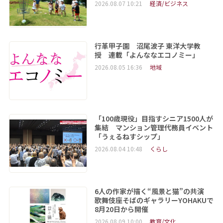
2026.08.07 10:21
経済/ビジネス
行革甲子園 沼尾波子 東洋大学教
授 連載「よんななエコノミー」
2026.08.05 16:36
地域
「100歳現役」目指すシニア1500人が
集結 マンション管理代務員イベント
「うぇるねすシップ」
2026.08.04 10:48
くらし
6人の作家が描く“風景と猫”の共演
歌舞伎座そばのギャラリーYOHAKUで
8月20日から開催
2026.08.09 10:00
教育/文化