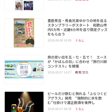
豊臣秀吉・秀長兄弟ゆかりの地を巡る
スタンプラリーがスタート 和歌山市
内5カ所・近畿6カ所を巡り限定グッズ
をもらおう
2026.08.08 10:00
くらし
旅の思い出を五・七・五で！ エース
が「かばんの日」に合わせ「旅行川柳
コンテスト」を開催
2026.08.07 14:27
教育/文化
ビールだけ飲むと倒れる「ふらつくビ
アグラス」発売 “強制的に水を飲
む”仕掛けで適正飲酒を後押し
2026.08.07 08:30
くらし