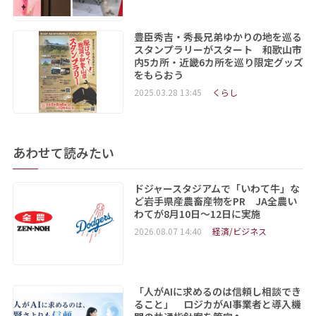
豊臣秀吉・秀長兄弟ゆかりの地を巡る
スタンプラリーがスタート 和歌山市
内5カ所・近畿6カ所を巡り限定グッズ
をもらおう
2025.03.28 13:45
くらし
あわせて読みたい
ドジャースタジアムで「いわて牛」な
ど岩手県産農畜産物をPR JA全農い
わてが8月10日～12日に実施
2026.08.07 14:40
経済/ビジネス
「人がAIに求めるのは信頼し相談でき
ること」 ロジカがAI事業者と導入機