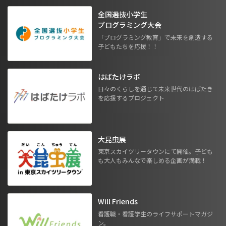
全国選抜小学生
プログラミング大会
「プログラミング教育」で未来を創造する
子どもたちを応援！！
はばたけラボ
日々のくらしを通じて未来世代のはばたき
を応援するプロジェクト
大昆虫展
東京スカイツリータウンにて開催。子ども
も大人もみんなで楽しめる企画が満載！
Will Friends
看護職・看護学生のライフサポートマガジ
ン。