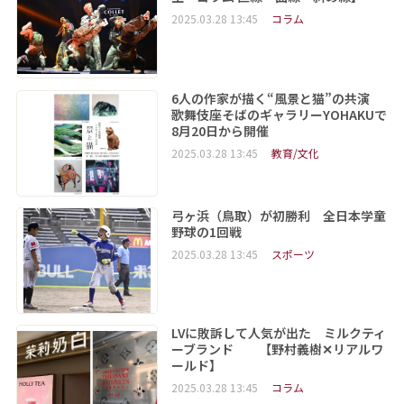
2025.03.28 13:45
コラム
6人の作家が描く“風景と猫”の共演
歌舞伎座そばのギャラリーYOHAKUで
8月20日から開催
2025.03.28 13:45
教育/文化
弓ヶ浜（鳥取）が初勝利 全日本学童
野球の1回戦
2025.03.28 13:45
スポーツ
LVに敗訴して人気が出た ミルクティ
ーブランド 【野村義樹✕リアルワ
ールド】
2025.03.28 13:45
コラム