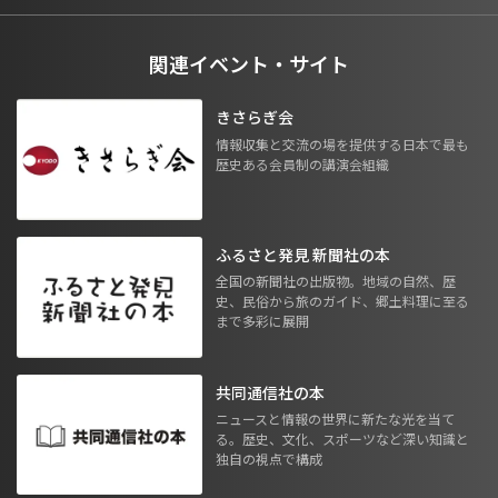
関連イベント・サイト
きさらぎ会
情報収集と交流の場を提供する日本で最も
歴史ある会員制の講演会組織
ふるさと発見 新聞社の本
全国の新聞社の出版物。地域の自然、歴
史、民俗から旅のガイド、郷土料理に至る
まで多彩に展開
共同通信社の本
ニュースと情報の世界に新たな光を当て
る。歴史、文化、スポーツなど深い知識と
独自の視点で構成