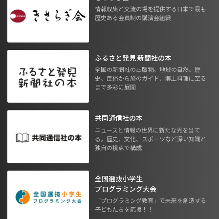
情報収集と交流の場を提供する日本で最も
歴史ある会員制の講演会組織
ふるさと発見 新聞社の本
全国の新聞社の出版物。地域の自然、歴
史、民俗から旅のガイド、郷土料理に至る
まで多彩に展開
共同通信社の本
ニュースと情報の世界に新たな光を当て
る。歴史、文化、スポーツなど深い知識と
独自の視点で構成
全国選抜小学生
プログラミング大会
「プログラミング教育」で未来を創造する
子どもたちを応援！！