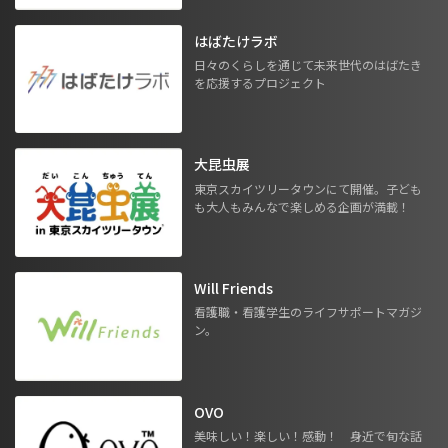
はばたけラボ
日々のくらしを通じて未来世代のはばたき
を応援するプロジェクト
大昆虫展
東京スカイツリータウンにて開催。子ども
も大人もみんなで楽しめる企画が満載！
Will Friends
看護職・看護学生のライフサポートマガジ
ン。
OVO
美味しい！楽しい！感動！ 身近で旬な話