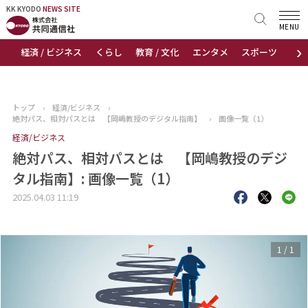
KK KYODO
KK KYODO
NEWS SITE
NEWS SITE
MENU
›
経済 / ビジネス
くらし
教育 / 文化
エンタメ
スポーツ
地
トップページ
お知らせ
トップ
›
経済/ビジネス
›
絶対パス、相対パスとは 【岡嶋教授のデジタル指南】
›
画像一覧（1）
ニュース
経済/ビジネス
絶対パス、相対パスとは 【岡嶋教授のデジ
おすすめコンテンツ
タル指南】: 画像一覧（1）
出版物
2025.04.03 11:19
会社概要
1
/
1