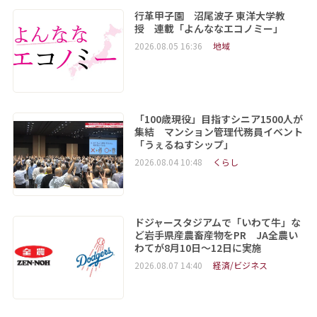
行革甲子園 沼尾波子 東洋大学教
授 連載「よんななエコノミー」
2026.08.05 16:36
地域
「100歳現役」目指すシニア1500人が
集結 マンション管理代務員イベント
「うぇるねすシップ」
2026.08.04 10:48
くらし
ドジャースタジアムで「いわて牛」な
ど岩手県産農畜産物をPR JA全農い
わてが8月10日～12日に実施
2026.08.07 14:40
経済/ビジネス