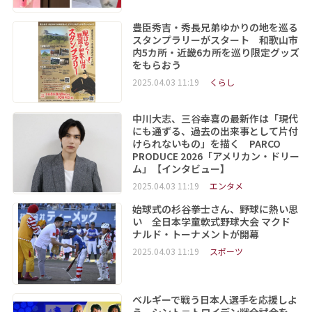
豊臣秀吉・秀長兄弟ゆかりの地を巡る
スタンプラリーがスタート 和歌山市
内5カ所・近畿6カ所を巡り限定グッズ
をもらおう
2025.04.03 11:19
くらし
中川大志、三谷幸喜の最新作は「現代
にも通ずる、過去の出来事として片付
けられないもの」を描く PARCO
PRODUCE 2026「アメリカン・ドリー
ム」【インタビュー】
2025.04.03 11:19
エンタメ
始球式の杉谷拳士さん、野球に熱い思
い 全日本学童軟式野球大会 マクド
ナルド・トーナメントが開幕
2025.04.03 11:19
スポーツ
ベルギーで戦う日本人選手を応援しよ