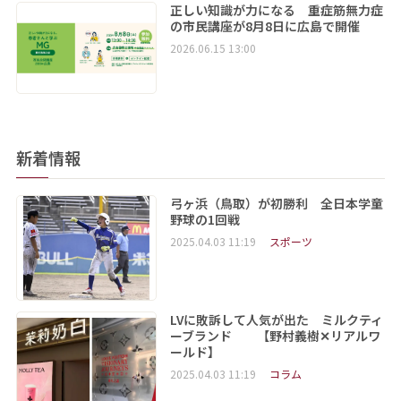
正しい知識が力になる 重症筋無力症
の市民講座が8月8日に広島で開催
2026.06.15 13:00
新着情報
弓ヶ浜（鳥取）が初勝利 全日本学童
野球の1回戦
2025.04.03 11:19
スポーツ
LVに敗訴して人気が出た ミルクティ
ーブランド 【野村義樹✕リアルワ
ールド】
2025.04.03 11:19
コラム