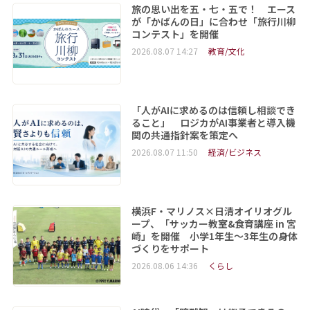
旅の思い出を五・七・五で！ エース
が「かばんの日」に合わせ「旅行川柳
コンテスト」を開催
2026.08.07 14:27
教育/文化
「人がAIに求めるのは信頼し相談でき
ること」 ロジカがAI事業者と導入機
関の共通指針案を策定へ
2026.08.07 11:50
経済/ビジネス
横浜F・マリノス×日清オイリオグル
ープ、「サッカー教室&食育講座 in 宮
崎」を開催 小学1年生～3年生の身体
づくりをサポート
2026.08.06 14:36
くらし