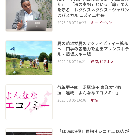
断」 「法の支配」という「傘」で人
を守る レクシスネクシス・ジャパン
のパスカル ロズィエ社長
2026.08.07 10:23
キーパーソン
夏の苗場が夏のアクティビティー拡充
へ 四季の各魅力を創出プリンスホテ
ル・苗場スキー場
2026.08.07 10:21
経済/ビジネス
行革甲子園 沼尾波子 東洋大学教
授 連載「よんななエコノミー」
2026.08.05 16:36
地域
「100歳現役」目指すシニア1500人が