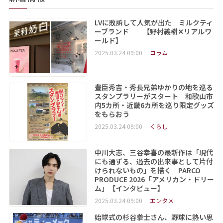
LVに敗訴して人気が出た ミルクティ
ーブランド 【野村義樹✕リアルワ
ールド】
2025.03.24 09:00
コラム
豊臣秀吉・秀長兄弟ゆかりの地を巡る
スタンプラリーがスタート 和歌山市
内5カ所・近畿6カ所を巡り限定グッズ
をもらおう
2025.03.24 09:00
くらし
中川大志、三谷幸喜の最新作は「現代
にも通ずる、過去の出来事として片付
けられないもの」を描く PARCO
PRODUCE 2026「アメリカン・ドリー
ム」【インタビュー】
2025.03.24 09:00
エンタメ
始球式の杉谷拳士さん、野球に熱い思