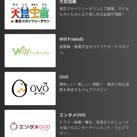
大昆虫展
東京スカイツリータウンにて開催。子ども
も大人もみんなで楽しめる企画が満載！
Will Friends
看護職・看護学生のライフサポートマガジ
ン。
OVO
美味しい！楽しい！感動！ 身近で旬な話
題を発信するウェブマガジン
エンタメOVO
ドラマ・映画・舞台・音楽などのニュース
を届けるエンターテインメント・ウェブマ
ガジン