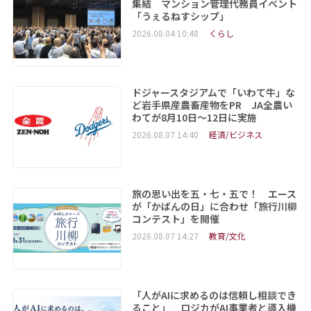
集結 マンション管理代務員イベント
「うぇるねすシップ」
2026.08.04 10:48
くらし
ドジャースタジアムで「いわて牛」な
ど岩手県産農畜産物をPR JA全農い
わてが8月10日～12日に実施
2026.08.07 14:40
経済/ビジネス
旅の思い出を五・七・五で！ エース
が「かばんの日」に合わせ「旅行川柳
コンテスト」を開催
2026.08.07 14:27
教育/文化
「人がAIに求めるのは信頼し相談でき
ること」 ロジカがAI事業者と導入機