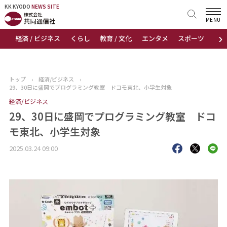
KK KYODO
KK KYODO
NEWS SITE
NEWS SITE
MENU
›
経済 / ビジネス
くらし
教育 / 文化
エンタメ
スポーツ
地
トップページ
お知らせ
トップ
›
経済/ビジネス
›
29、30日に盛岡でプログラミング教室 ドコモ東北、小学生対象
ニュース
経済/ビジネス
29、30日に盛岡でプログラミング教室 ドコ
おすすめコンテンツ
モ東北、小学生対象
出版物
2025.03.24 09:00
会社概要