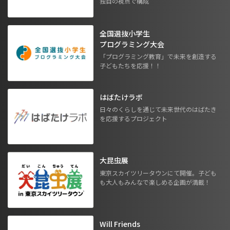
独自の視点で構成
全国選抜小学生
プログラミング大会
「プログラミング教育」で未来を創造する
子どもたちを応援！！
はばたけラボ
日々のくらしを通じて未来世代のはばたき
を応援するプロジェクト
大昆虫展
東京スカイツリータウンにて開催。子ども
も大人もみんなで楽しめる企画が満載！
Will Friends