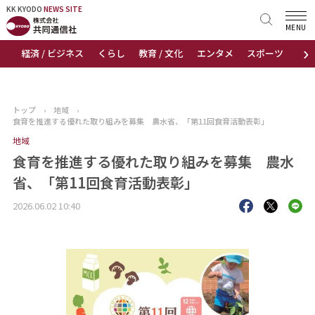
KK KYODO
KK KYODO
NEWS SITE
NEWS SITE
MENU
›
経済 / ビジネス
くらし
教育 / 文化
エンタメ
スポーツ
地
トップページ
お知らせ
トップ
›
地域
›
食育を推進する優れた取り組みを募集 農水省、「第11回食育活動表彰」
ニュース
地域
食育を推進する優れた取り組みを募集 農水
おすすめコンテンツ
省、「第11回食育活動表彰」
出版物
2026.06.02 10:40
会社概要