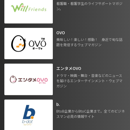
看護職・看護学生のライフサポートマガジ
ン。
OVO
美味しい！楽しい！感動！ 身近で旬な話
題を発信するウェブマガジン
エンタメOVO
ドラマ・映画・舞台・音楽などのニュース
を届けるエンターテインメント・ウェブマ
ガジン
b.
BtoB企業からBtoC企業まで。全てのビジネ
スマン必見の情報サイト