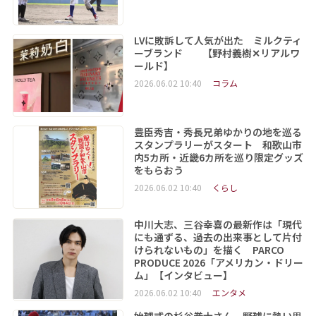
LVに敗訴して人気が出た ミルクティ
ーブランド 【野村義樹✕リアルワ
ールド】
2026.06.02 10:40
コラム
豊臣秀吉・秀長兄弟ゆかりの地を巡る
スタンプラリーがスタート 和歌山市
内5カ所・近畿6カ所を巡り限定グッズ
をもらおう
2026.06.02 10:40
くらし
中川大志、三谷幸喜の最新作は「現代
にも通ずる、過去の出来事として片付
けられないもの」を描く PARCO
PRODUCE 2026「アメリカン・ドリー
ム」【インタビュー】
2026.06.02 10:40
エンタメ
始球式の杉谷拳士さん、野球に熱い思