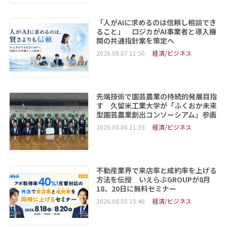
「人がAIに求めるのは信頼し相談でき
ること」 ロジカがAI事業者と導入機
関の共通指針案を策定へ
2026.08.07 11:50
経済/ビジネス
先端技術で園芸農業の持続的発展目指
す 久留米工業大学が「ふくおか未来
型園芸農業創出コンソーシアム」参画
2026.08.06 11:33
経済/ビジネス
不動産業界で来店率と成約率を上げる
方法を伝授 いえらぶGROUPが8月
18、20日に無料セミナー
2026.08.05 15:46
経済/ビジネス