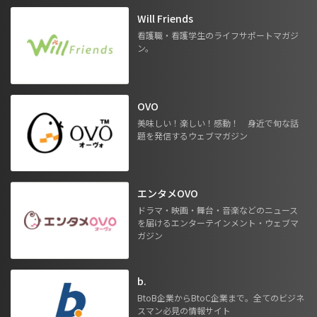
Will Friends
看護職・看護学生のライフサポートマガジ
ン。
OVO
美味しい！楽しい！感動！ 身近で旬な話
題を発信するウェブマガジン
エンタメOVO
ドラマ・映画・舞台・音楽などのニュース
を届けるエンターテインメント・ウェブマ
ガジン
b.
BtoB企業からBtoC企業まで。全てのビジネ
スマン必見の情報サイト