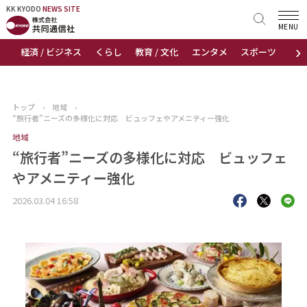
KK KYODO
KK KYODO
NEWS SITE
NEWS SITE
MENU
›
経済 / ビジネス
くらし
教育 / 文化
エンタメ
スポーツ
地
トップページ
お知らせ
トップ
›
地域
›
“旅行者”ニーズの多様化に対応 ビュッフェやアメニティー強化
ニュース
地域
“旅行者”ニーズの多様化に対応 ビュッフェ
おすすめコンテンツ
やアメニティー強化
出版物
2026.03.04 16:58
会社概要