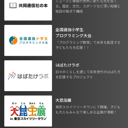
ニュースと情報の世界に新たな光を当て
る。歴史、文化、スポーツなど深い知識と
独自の視点で構成
全国選抜小学生
プログラミング大会
「プログラミング教育」で未来を創造する
子どもたちを応援！！
はばたけラボ
日々のくらしを通じて未来世代のはばたき
を応援するプロジェクト
大昆虫展
東京スカイツリータウンにて開催。子ども
も大人もみんなで楽しめる企画が満載！