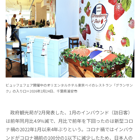
ビュッフェフェア開催中のオリエンタルホテル東京ベイのレストラン「グランサン
ク」の入り口＝2026年2月24日、千葉県浦安市
政府観光局が2月発表した、1月のインバウンド（訪日客）
は前年同月比4.9％減で、月比で前年を下回ったのは新型コロ
ナ禍の2022年1月以来4年ぶりという。コロナ禍ではインバウ
ンドがコロナ禍前の100分の1以下に減少したため、日本人の