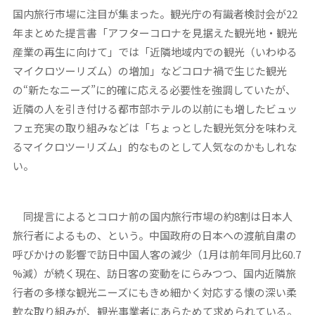
国内旅行市場に注目が集まった。観光庁の有識者検討会が22
年まとめた提言書「アフターコロナを見据えた観光地・観光
産業の再生に向けて」では「近隣地域内での観光（いわゆる
マイクロツーリズム）の増加」などコロナ禍で生じた観光
の“新たなニーズ”に的確に応える必要性を強調していたが、
近隣の人を引き付ける都市部ホテルの以前にも増したビュッ
フェ充実の取り組みなどは「ちょっとした観光気分を味わえ
るマイクロツーリズム」的なものとして人気なのかもしれな
い。
同提言によるとコロナ前の国内旅行市場の約8割は日本人
旅行者によるもの、という。中国政府の日本への渡航自粛の
呼びかけの影響で訪日中国人客の減少（1月は前年同月比60.7
%減）が続く現在、訪日客の変動をにらみつつ、国内近隣旅
行者の多様な観光ニーズにもきめ細かく対応する懐の深い柔
軟な取り組みが、観光事業者にあらためて求められている。