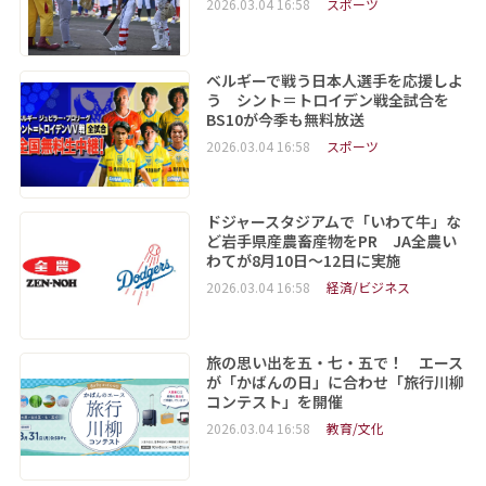
2026.03.04 16:58
スポーツ
ベルギーで戦う日本人選手を応援しよ
う シント＝トロイデン戦全試合を
BS10が今季も無料放送
2026.03.04 16:58
スポーツ
ドジャースタジアムで「いわて牛」な
ど岩手県産農畜産物をPR JA全農い
わてが8月10日～12日に実施
2026.03.04 16:58
経済/ビジネス
旅の思い出を五・七・五で！ エース
が「かばんの日」に合わせ「旅行川柳
コンテスト」を開催
2026.03.04 16:58
教育/文化