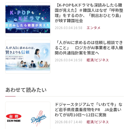
【K-POPもKドラマも深読みしたら韓
国が見えた】＃韓国人はなぜ「呼称整
理」をするのか、「脱出おひとり島」
が映す韓国社会
2026.03.04 16:58
エンタメ
「人がAIに求めるのは信頼し相談でき
ること」 ロジカがAI事業者と導入機
関の共通指針案を策定へ
2026.03.04 16:58
経済/ビジネス
あわせて読みたい
ドジャースタジアムで「いわて牛」な
ど岩手県産農畜産物をPR JA全農い
わてが8月10日～12日に実施
2026.08.07 14:40
経済/ビジネス