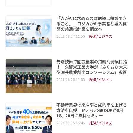
「人がAIに求めるのは信頼し相談でき
ること」 ロジカがAI事業者と導入機
関の共通指針案を策定へ
2026.08.07 11:50
経済/ビジネス
先端技術で園芸農業の持続的発展目指
す 久留米工業大学が「ふくおか未来
型園芸農業創出コンソーシアム」参画
2026.08.06 11:33
経済/ビジネス
不動産業界で来店率と成約率を上げる
方法を伝授 いえらぶGROUPが8月
18、20日に無料セミナー
2026.08.05 15:46
経済/ビジネス