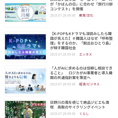
が「かばんの日」に合わせ「旅行川柳
コンテスト」を開催
2025.07.28 09:30
教育/文化
【K-POPもKドラマも深読みしたら韓
国が見えた】＃韓国人はなぜ「呼称整
理」をするのか、「脱出おひとり島」
が映す韓国社会
2025.07.28 09:30
エンタメ
「人がAIに求めるのは信頼し相談でき
ること」 ロジカがAI事業者と導入機
関の共通指針案を策定へ
2025.07.28 09:30
経済/ビジネス
日野川の風を感じて絶品ジビエも満
喫 鳥取のサイクリングイベント
2025.07.28 09:30
くらし