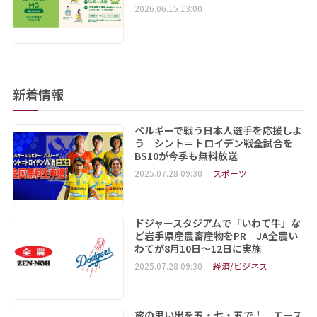
2026.06.15 13:00
新着情報
ベルギーで戦う日本人選手を応援しよ
う シント＝トロイデン戦全試合を
BS10が今季も無料放送
2025.07.28 09:30
スポーツ
ドジャースタジアムで「いわて牛」な
ど岩手県産農畜産物をPR JA全農い
わてが8月10日～12日に実施
2025.07.28 09:30
経済/ビジネス
旅の思い出を五・七・五で！ エース