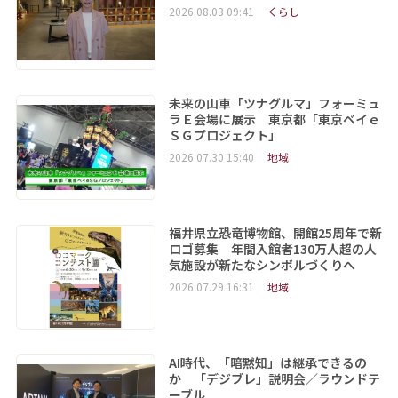
2026.08.03 09:41
くらし
未来の山車「ツナグルマ」フォーミュ
ラＥ会場に展示 東京都「東京ベイｅ
ＳＧプロジェクト」
2026.07.30 15:40
地域
福井県立恐竜博物館、開館25周年で新
ロゴ募集 年間入館者130万人超の人
気施設が新たなシンボルづくりへ
2026.07.29 16:31
地域
AI時代、「暗黙知」は継承できるの
か 「デジブレ」説明会／ラウンドテ
ーブル