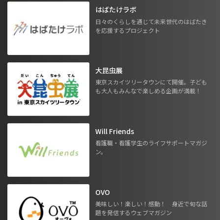
はばたけラボ
日々のくらしを通じて未来世代のはばたき
を応援するプロジェクト
大昆虫展
東京スカイツリータウンにて開催。子ども
も大人もみんなで楽しめる企画が満載！
Will Friends
看護職・看護学生のライフサポートマガジ
ン。
OVO
美味しい！楽しい！感動！ 身近で旬な話
題を発信するウェブマガジン