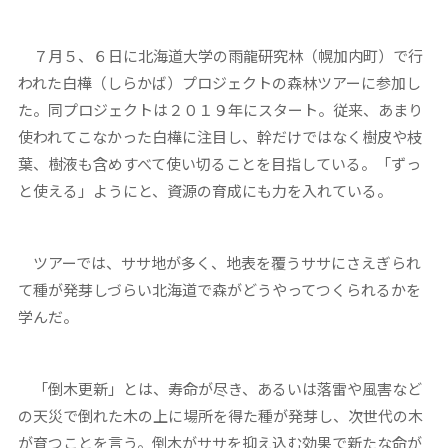
７月５、６日に北海道大学の雨龍研究林（幌加内町）で行
われた白樺（しらかば）プロジェクトの森林ツアーに参加し
た。同プロジェクトは２０１９年にスタート。従来、あまり
使われてこなかった白樺に注目し、幹だけではなく樹皮や枝
葉、樹液も含めすべて使い切ることを目指している。「ずっ
と使える」ようにと、資源の育成にも力を入れている。
ツアーでは、ササ地が多く、地表を覆うササにさえぎられ
て種が発芽しづらい北海道で森がどうやってつくられるかを
学んだ。
「倒木更新」とは、寿命が尽き、あるいは落雷や風害など
の天災で倒れた木の上に場所を得た種が発芽し、次世代の木
が育つことを言う。倒木がササを抑え込む効果で新たな命が