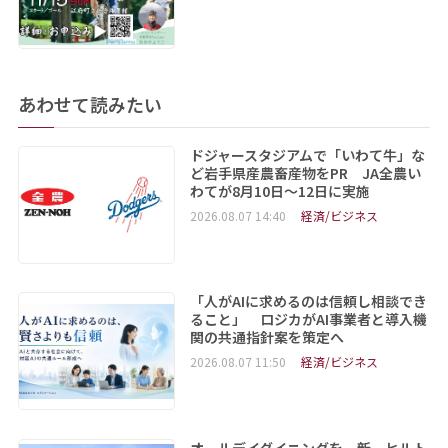
あわせて読みたい
ドジャースタジアムで「いわて牛」な
ど岩手県産農畜産物をPR JA全農い
わてが8月10日～12日に実施
2026.08.07 14:40
経済/ビジネス
「人がAIに求めるのは信頼し相談でき
ること」 ロジカがAI事業者と導入機
関の共通指針案を策定へ
2026.08.07 11:50
経済/ビジネス
オールデイダイニングを一新 ヒルト