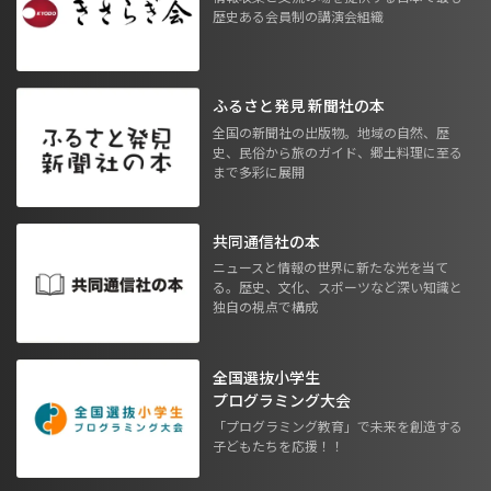
歴史ある会員制の講演会組織
ふるさと発見 新聞社の本
全国の新聞社の出版物。地域の自然、歴
史、民俗から旅のガイド、郷土料理に至る
まで多彩に展開
共同通信社の本
ニュースと情報の世界に新たな光を当て
る。歴史、文化、スポーツなど深い知識と
独自の視点で構成
全国選抜小学生
プログラミング大会
「プログラミング教育」で未来を創造する
子どもたちを応援！！