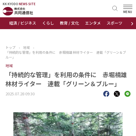
KK KYODO
KK KYODO
NEWS SITE
NEWS SITE
MENU
›
経済 / ビジネス
くらし
教育 / 文化
エンタメ
スポーツ
地
トップページ
お知らせ
トップ
›
地域
›
「持続的な管理」を利用の条件に 赤堀楠雄 林材ライター 連載「グリーン＆ブ
ニュース
ルー」
地域
おすすめコンテンツ
「持続的な管理」を利用の条件に 赤堀楠雄
林材ライター 連載「グリーン＆ブルー」
出版物
2025.07.28 09:30
会社概要