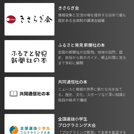
きさらぎ会
情報収集と交流の場を提供する日本で最も
歴史ある会員制の講演会組織
ふるさと発見 新聞社の本
全国の新聞社の出版物。地域の自然、歴
史、民俗から旅のガイド、郷土料理に至る
まで多彩に展開
共同通信社の本
ニュースと情報の世界に新たな光を当て
る。歴史、文化、スポーツなど深い知識と
独自の視点で構成
全国選抜小学生
プログラミング大会
「プログラミング教育」で未来を創造する