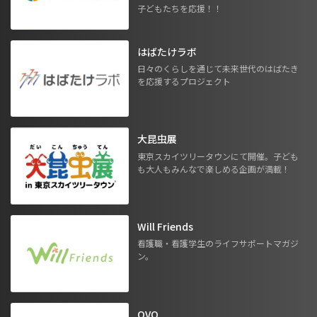
子どもたちを応援！！
はばたけラボ
日々のくらしを通じて未来世代のはばたき
を応援するプロジェクト
大昆虫展
東京スカイツリータウンにて開催。子ども
も大人もみんなで楽しめる企画が満載！
Will Friends
看護職・看護学生のライフサポートマガジ
ン。
OVO