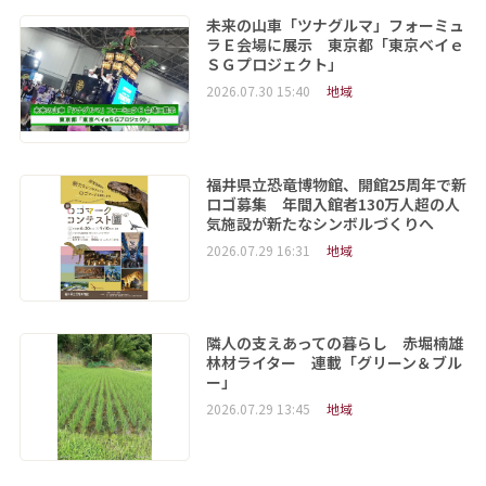
未来の山車「ツナグルマ」フォーミュ
ラＥ会場に展示 東京都「東京ベイｅ
ＳＧプロジェクト」
2026.07.30 15:40
地域
福井県立恐竜博物館、開館25周年で新
ロゴ募集 年間入館者130万人超の人
気施設が新たなシンボルづくりへ
2026.07.29 16:31
地域
隣人の支えあっての暮らし 赤堀楠雄
林材ライター 連載「グリーン＆ブル
ー」
2026.07.29 13:45
地域