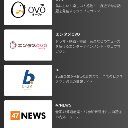
美味しい！楽しい！感動！ 身近で旬な話
題を発信するウェブマガジン
エンタメOVO
ドラマ・映画・舞台・音楽などのニュース
を届けるエンターテインメント・ウェブマ
ガジン
b.
BtoB企業からBtoC企業まで。全てのビジネ
スマン必見の情報サイト
47NEWS
全国47都道府県・52参加新聞社と共同通信
の内外ニュース