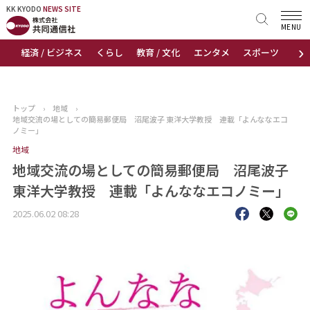
KK KYODO
KK KYODO
NEWS SITE
NEWS SITE
MENU
›
経済 / ビジネス
くらし
教育 / 文化
エンタメ
スポーツ
地
トップページ
お知らせ
トップ
›
地域
›
地域交流の場としての簡易郵便局 沼尾波子 東洋大学教授 連載「よんななエコ
ニュース
ノミー」
地域
おすすめコンテンツ
地域交流の場としての簡易郵便局 沼尾波子
東洋大学教授 連載「よんななエコノミー」
出版物
2025.06.02 08:28
会社概要