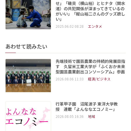
せ」「磯貝（横山裕）とヒナタ（関水
渚）の共犯関係が深まってきているの
がいい」「縦山裕二さんのグッズ欲し
い」
2025.06.02 08:28
エンタメ
あわせて読みたい
先端技術で園芸農業の持続的発展目指
す 久留米工業大学が「ふくおか未来
型園芸農業創出コンソーシアム」参画
2026.08.06 11:33
経済/ビジネス
行革甲子園 沼尾波子 東洋大学教
授 連載「よんななエコノミー」
2026.08.05 16:36
地域