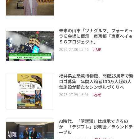
未来の山車「ツナグルマ」フォーミュ
ラＥ会場に展示 東京都「東京ベイｅ
ＳＧプロジェクト」
2026.07.30 15:40
地域
福井県立恐竜博物館、開館25周年で新
ロゴ募集 年間入館者130万人超の人
気施設が新たなシンボルづくりへ
2026.07.29 16:31
地域
AI時代、「暗黙知」は継承できるの
か 「デジブレ」説明会／ラウンドテ
ーブル