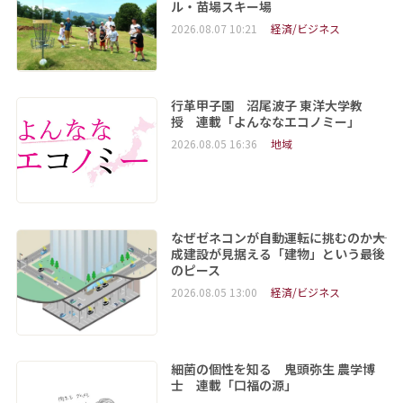
ル・苗場スキー場
2026.08.07 10:21
経済/ビジネス
行革甲子園 沼尾波子 東洋大学教
授 連載「よんななエコノミー」
2026.08.05 16:36
地域
なぜゼネコンが自動運転に挑むのか――大
成建設が見据える「建物」という最後
のピース
2026.08.05 13:00
経済/ビジネス
細菌の個性を知る 鬼頭弥生 農学博
士 連載「口福の源」