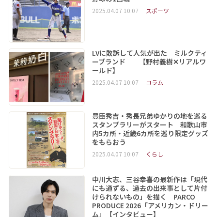
2025.04.07 10:07
スポーツ
LVに敗訴して人気が出た ミルクティ
ーブランド 【野村義樹✕リアルワ
ールド】
2025.04.07 10:07
コラム
豊臣秀吉・秀長兄弟ゆかりの地を巡る
スタンプラリーがスタート 和歌山市
内5カ所・近畿6カ所を巡り限定グッズ
をもらおう
2025.04.07 10:07
くらし
中川大志、三谷幸喜の最新作は「現代
にも通ずる、過去の出来事として片付
けられないもの」を描く PARCO
PRODUCE 2026「アメリカン・ドリー
ム」【インタビュー】