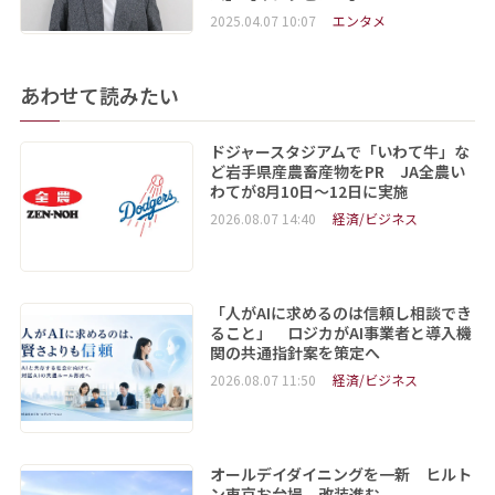
2025.04.07 10:07
エンタメ
あわせて読みたい
ドジャースタジアムで「いわて牛」な
ど岩手県産農畜産物をPR JA全農い
わてが8月10日～12日に実施
2026.08.07 14:40
経済/ビジネス
「人がAIに求めるのは信頼し相談でき
ること」 ロジカがAI事業者と導入機
関の共通指針案を策定へ
2026.08.07 11:50
経済/ビジネス
オールデイダイニングを一新 ヒルト
ン東京お台場、改装進む