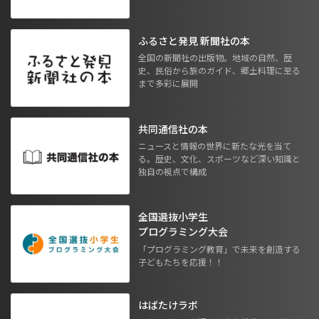
ふるさと発見 新聞社の本
全国の新聞社の出版物。地域の自然、歴
史、民俗から旅のガイド、郷土料理に至る
まで多彩に展開
共同通信社の本
ニュースと情報の世界に新たな光を当て
る。歴史、文化、スポーツなど深い知識と
独自の視点で構成
全国選抜小学生
プログラミング大会
「プログラミング教育」で未来を創造する
子どもたちを応援！！
はばたけラボ