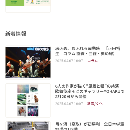
新着情報
魂込め、あふれる躍動感 【正田裕
生 コラム 直線・曲線・斜め線】
2025.04.07 10:07
コラム
6人の作家が描く“風景と猫”の共演
歌舞伎座そばのギャラリーYOHAKUで
8月20日から開催
2025.04.07 10:07
教育/文化
弓ヶ浜（鳥取）が初勝利 全日本学童
野球の1回戦