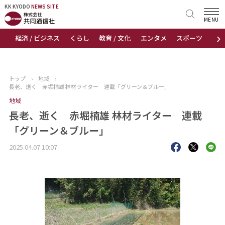
KK KYODO
KK KYODO
NEWS SITE
NEWS SITE
MENU
›
経済 / ビジネス
くらし
教育 / 文化
エンタメ
スポーツ
地
トップページ
お知らせ
トップ
›
地域
›
長老、逝く 赤堀楠雄 林材ライター 連載「グリーン＆ブルー」
ニュース
地域
長老、逝く 赤堀楠雄 林材ライター 連載
おすすめコンテンツ
「グリーン＆ブルー」
出版物
2025.04.07 10:07
会社概要