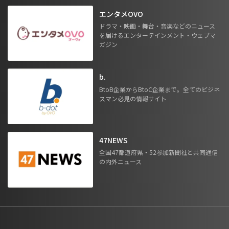
エンタメOVO
ドラマ・映画・舞台・音楽などのニュース
を届けるエンターテインメント・ウェブマ
ガジン
b.
BtoB企業からBtoC企業まで。全てのビジネ
スマン必見の情報サイト
47NEWS
全国47都道府県・52参加新聞社と共同通信
の内外ニュース