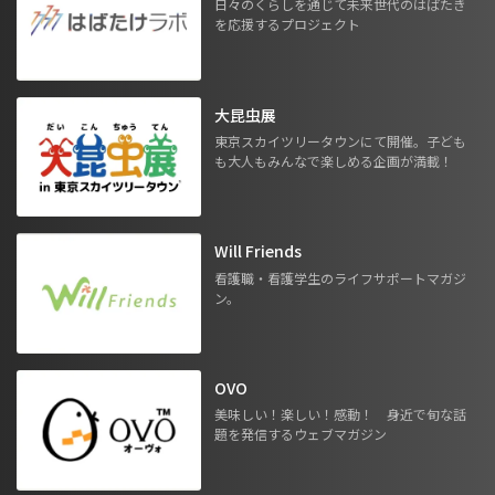
日々のくらしを通じて未来世代のはばたき
を応援するプロジェクト
大昆虫展
東京スカイツリータウンにて開催。子ども
も大人もみんなで楽しめる企画が満載！
Will Friends
看護職・看護学生のライフサポートマガジ
ン。
OVO
美味しい！楽しい！感動！ 身近で旬な話
題を発信するウェブマガジン